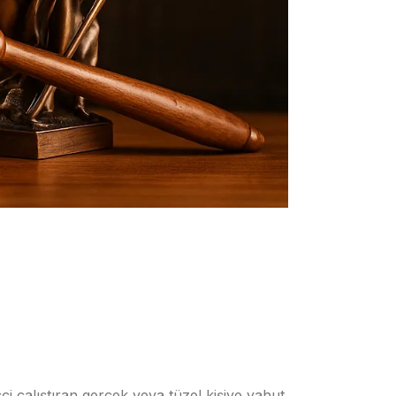
çi çalıştıran gerçek veya tüzel kişiye yahut