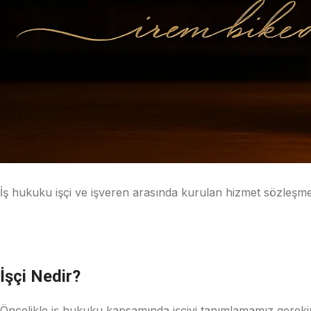
İş hukuku işçi ve işveren arasında kurulan hizmet sözleşmes
İşçi Nedir?
Öncelikle iş hukuku kapsamında işçiyi tanımlamamız gerekir. 