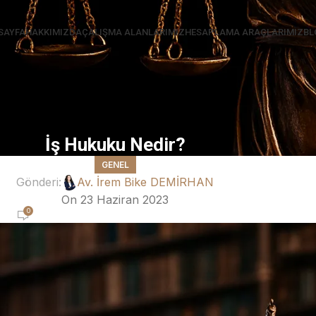
SAYFA
HAKKIMIZDA
ÇALIŞMA ALANLARIMIZ
HESAPLAMA ARAÇLARIMIZ
BL
İş Hukuku Nedir?
GENEL
Gönderi:
Av. İrem Bike DEMİRHAN
On 23 Haziran 2023
0