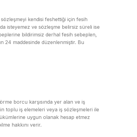
özleşmeyi kendisi feshettiği için fesih
da isteyemez ve sözleşme belirsiz süreli ise
eplerine bildirimsiz derhal fesih sebeplen,
’nun 24 maddesinde düzenlenmiştir. Bu
görme borcu karşısında yer alan ve iş
toplu iş elemeleri veya iş sözleşmeleri ile
esi hükümlerine uygun olanak hesap etmez
lme hakkını verir.