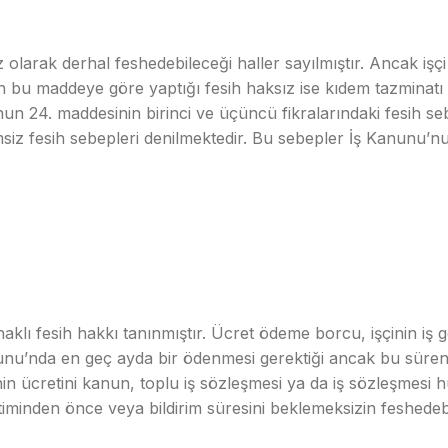
larak derhal feshedebileceği haller sayılmıştır. Ancak işçi s
n bu maddeye göre yaptığı fesih haksız ise kıdem tazminatı 
n 24. maddesinin birinci ve üçüncü fikralarındaki fesih seb
irimsiz fesih sebepleri denilmektedir. Bu sebepler İş Kanunu
lı fesih hakkı tanınmıştır. Ücret ödeme borcu, işçinin iş 
u’nda en geç ayda bir ödenmesi gerektiği ancak bu sürenin 
işçinin ücretini kanun, toplu iş sözleşmesi ya da iş sözleşm
iminden önce veya bildirim süresini beklemeksizin feshedebi