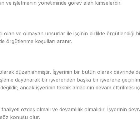
nin ve işletmenin yönetiminde görev alan kimselerdir.
lan ve olmayan unsurlar ile işçinin birlikte örgütlendiği bi
de örgütlenme koşulları aranır.
larak düzenlenmiştir. İşyerinin bir bütün olarak devrinde de
kuki işleme dayanarak bir işverenden başka bir işverene geçiri
eğildir; ancak işyerinin teknik amacının devam ettirilmesi 
 faaliyeti özdeş olmalı ve devamlılık olmalıdır. İşyerinin de
i söz konusu olur.