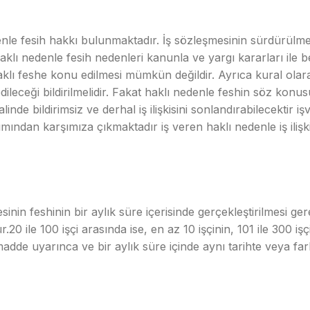
enle fesih hakkı bulunmaktadır. İş sözleşmesinin sürdürül
 Haklı nedenle fesih nedenleri kanunla ve yargı kararları ile b
klı feshe konu edilmesi mümkün değildir. Ayrıca kural olara
hedileceği bildirilmelidir. Fakat haklı nedenle feshin söz ko
inde bildirimsiz ve derhal iş ilişkisini sonlandırabilecektir 
ından karşımıza çıkmaktadır iş veren haklı nedenle iş ilişki
nin feshinin bir aylık süre içerisinde gerçekleştirilmesi gerek
0 ile 100 işçi arasında ise, en az 10 işçinin, 101 ile 300 i
 madde uyarınca ve bir aylık süre içinde aynı tarihte veya fark