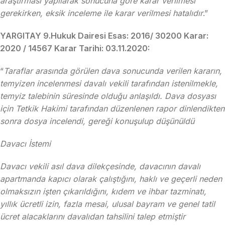
araştırması yapılarak sonucuna göre karar verilmesi
gerekirken, eksik inceleme ile karar verilmesi hatalıdır
.”
YARGITAY 9.Hukuk Dairesi Esas: 2016/ 30200 Karar:
2020 / 14567 Karar Tarihi: 03.11.2020:
“
Taraflar arasında görülen dava sonucunda verilen kararın,
temyizen incelenmesi davalı vekili tarafından istenilmekle,
temyiz talebinin süresinde olduğu anlaşıldı. Dava dosyası
için Tetkik Hakimi tarafından düzenlenen rapor dinlendikten
sonra dosya incelendi, gereği konuşulup düşünüldü
Davacı İstemi
Davacı vekili asıl dava dilekçesinde, davacının davalı
apartmanda kapıcı olarak çalıştığını, haklı ve geçerli neden
olmaksızın işten çıkarıldığını, kıdem ve ihbar tazminatı,
yıllık ücretli izin, fazla mesai, ulusal bayram ve genel tatil
ücret alacaklarını davalıdan tahsilini talep etmiştir