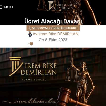
MENÜ
Ücret Alacağı Davası
İŞ VE SOSYAL GÜVENLIK HUKUKU
Av. İrem Bike DEMİRHAN
On 8 Ekim 2023
0