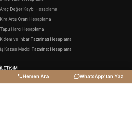
Araç Değer Kaybı Hesaplama
Kira Artış Oranı Hesaplama
Tapu Harcı Hesaplama
Kıdem ve İhbar Tazminatı Hesaplama
İş Kazası Maddi Tazminat Hesaplama
İLETIŞIM
Hemen Ara
WhatsApp’tan Yaz
Hikmet Işık Caddesi Sularbaşı Mahallesi Şenyurt Sitesi Kat 2 No:
218 Merkez/Sivas
0545 588 02 58
irembikedemirhan@gmail.com
©
2026
İrem Bike Demirhan Hukuk Bürosu | Tüm hakları
saklıdır.