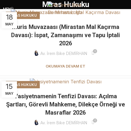
Miras Hukuku
MENÜ
18
MIRAS HUKUKU
MAY
Muris Muvazaası (Mirastan Mal Kaçırma
Davası): İspat, Zamanaşımı ve Tapu İptali
2026
0
Av. İrem Bike DEMİRHAN
OKUMAYA DEVAM ET
15
MIRAS HUKUKU
MAY
Vasiyetnamenin Tenfizi Davası: Açılma
Şartları, Görevli Mahkeme, Dilekçe Örneği ve
Masraflar 2026
0
Av. İrem Bike DEMİRHAN