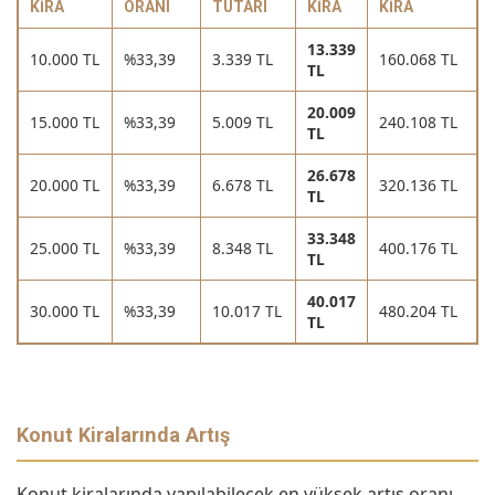
KIRA
ORANI
TUTARI
KIRA
KIRA
13.339
10.000 TL
%33,39
3.339 TL
160.068 TL
TL
20.009
15.000 TL
%33,39
5.009 TL
240.108 TL
TL
26.678
20.000 TL
%33,39
6.678 TL
320.136 TL
TL
33.348
25.000 TL
%33,39
8.348 TL
400.176 TL
TL
40.017
30.000 TL
%33,39
10.017 TL
480.204 TL
TL
Konut Kiralarında Artış
Konut kiralarında yapılabilecek en yüksek artış oranı,