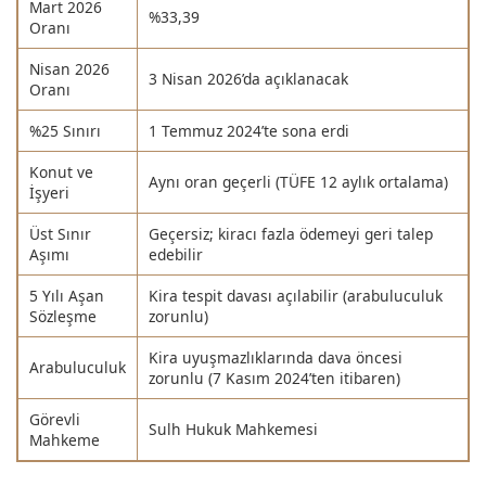
Mart 2026
%33,39
Oranı
Nisan 2026
3 Nisan 2026’da açıklanacak
Oranı
%25 Sınırı
1 Temmuz 2024’te sona erdi
Konut ve
Aynı oran geçerli (TÜFE 12 aylık ortalama)
İşyeri
Üst Sınır
Geçersiz; kiracı fazla ödemeyi geri talep
Aşımı
edebilir
5 Yılı Aşan
Kira tespit davası açılabilir (arabuluculuk
Sözleşme
zorunlu)
Kira uyuşmazlıklarında dava öncesi
Arabuluculuk
zorunlu (7 Kasım 2024’ten itibaren)
Görevli
Sulh Hukuk Mahkemesi
Mahkeme