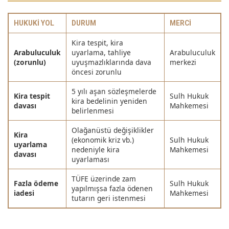
HUKUKI YOL
DURUM
MERCI
Kira tespit, kira
Arabuluculuk
uyarlama, tahliye
Arabuluculuk
(zorunlu)
uyuşmazlıklarında dava
merkezi
öncesi zorunlu
5 yılı aşan sözleşmelerde
Kira tespit
Sulh Hukuk
kira bedelinin yeniden
davası
Mahkemesi
belirlenmesi
Olağanüstü değişiklikler
Kira
(ekonomik kriz vb.)
Sulh Hukuk
uyarlama
nedeniyle kira
Mahkemesi
davası
uyarlaması
TÜFE üzerinde zam
Fazla ödeme
Sulh Hukuk
yapılmışsa fazla ödenen
iadesi
Mahkemesi
tutarın geri istenmesi