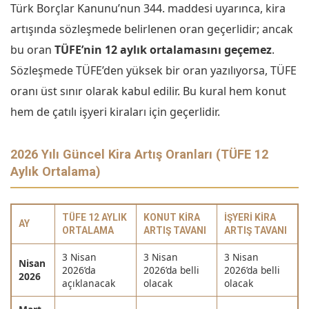
Türk Borçlar Kanunu’nun 344. maddesi uyarınca, kira
artışında sözleşmede belirlenen oran geçerlidir; ancak
bu oran
TÜFE’nin 12 aylık ortalamasını geçemez
.
Sözleşmede TÜFE’den yüksek bir oran yazılıyorsa, TÜFE
oranı üst sınır olarak kabul edilir. Bu kural hem konut
hem de çatılı işyeri kiraları için geçerlidir.
2026 Yılı Güncel Kira Artış Oranları (TÜFE 12
Aylık Ortalama)
TÜFE 12 AYLIK
KONUT KIRA
İŞYERI KIRA
AY
ORTALAMA
ARTIŞ TAVANI
ARTIŞ TAVANI
3 Nisan
3 Nisan
3 Nisan
Nisan
2026’da
2026’da belli
2026’da belli
2026
açıklanacak
olacak
olacak