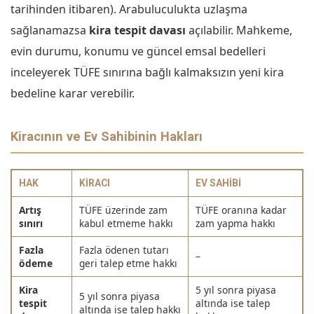
tarihinden itibaren). Arabuluculukta uzlaşma
sağlanamazsa
kira tespit davası
açılabilir. Mahkeme,
evin durumu, konumu ve güncel emsal bedelleri
inceleyerek TÜFE sınırına bağlı kalmaksızın yeni kira
bedeline karar verebilir.
Kiracının ve Ev Sahibinin Hakları
HAK
KIRACI
EV SAHIBI
Artış
TÜFE üzerinde zam
TÜFE oranına kadar
sınırı
kabul etmeme hakkı
zam yapma hakkı
Fazla
Fazla ödenen tutarı
–
ödeme
geri talep etme hakkı
Kira
5 yıl sonra piyasa
5 yıl sonra piyasa
tespit
altında ise talep
altında ise talep hakkı