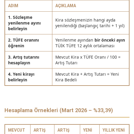
ADIM
AÇIKLAMA
1. Sözleşme
Kira sözleşmenizin hangi ayda
yenilenme ayını
yenilendiği (başlangıç tarihi + 1 yıl)
belirleyin
2. TÜFE oranını
Yenilenme ayından
bir önceki ayın
öğrenin
TÜİK TÜFE 12 aylık ortalaması
3. Artış tutarını
Mevcut Kira x TÜFE Oranı / 100 =
hesaplayın
Artış Tutarı
4. Yeni kirayı
Mevcut Kira + Artış Tutarı = Yeni
belirleyin
Kira Bedeli
Hesaplama Örnekleri (Mart 2026 – %33,39)
MEVCUT
ARTIŞ
ARTIŞ
YENI
YILLIK YENI