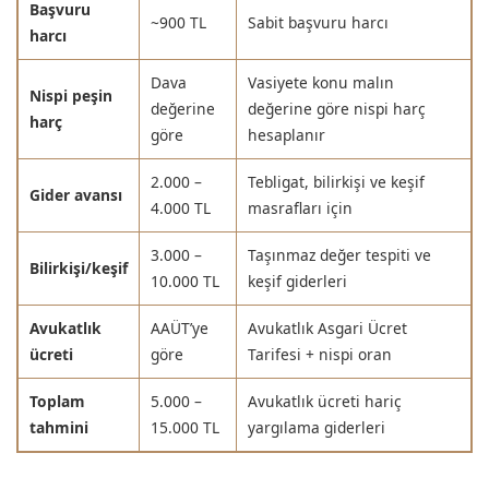
Başvuru
~900 TL
Sabit başvuru harcı
harcı
Dava
Vasiyete konu malın
Nispi peşin
değerine
değerine göre nispi harç
harç
göre
hesaplanır
2.000 –
Tebligat, bilirkişi ve keşif
Gider avansı
4.000 TL
masrafları için
3.000 –
Taşınmaz değer tespiti ve
Bilirkişi/keşif
10.000 TL
keşif giderleri
Avukatlık
AAÜT’ye
Avukatlık Asgari Ücret
ücreti
göre
Tarifesi + nispi oran
Toplam
5.000 –
Avukatlık ücreti hariç
tahmini
15.000 TL
yargılama giderleri