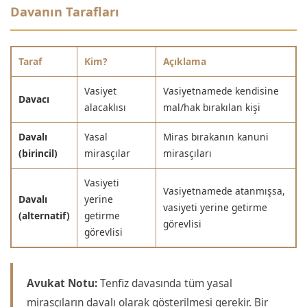
Davanın Tarafları
Taraf
Kim?
Açıklama
Vasiyet
Vasiyetnamede kendisine
Davacı
alacaklısı
mal/hak bırakılan kişi
Davalı
Yasal
Miras bırakanın kanuni
(birincil)
mirasçılar
mirasçıları
Vasiyeti
Vasiyetnamede atanmışsa,
Davalı
yerine
vasiyeti yerine getirme
(alternatif)
getirme
görevlisi
görevlisi
Avukat Notu:
Tenfiz davasında tüm yasal
mirasçıların davalı olarak gösterilmesi gerekir. Bir