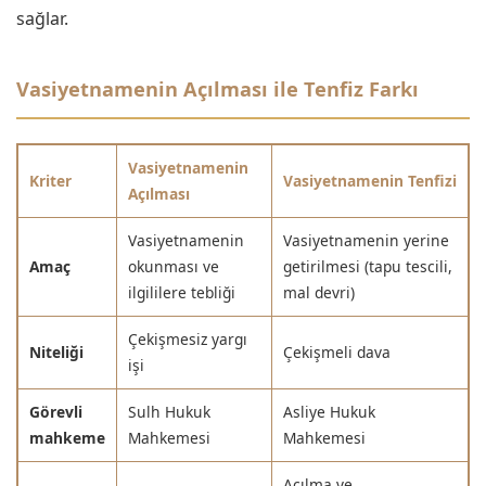
sağlar.
Vasiyetnamenin Açılması ile Tenfiz Farkı
Vasiyetnamenin
Kriter
Vasiyetnamenin Tenfizi
Açılması
Vasiyetnamenin
Vasiyetnamenin yerine
Amaç
okunması ve
getirilmesi (tapu tescili,
ilgililere tebliği
mal devri)
Çekişmesiz yargı
Niteliği
Çekişmeli dava
işi
Görevli
Sulh Hukuk
Asliye Hukuk
mahkeme
Mahkemesi
Mahkemesi
Açılma ve