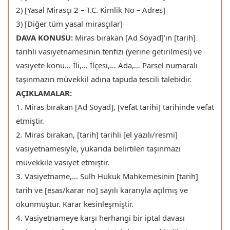
2) [Yasal Mirasçı 2 – T.C. Kimlik No – Adres]
3) [Diğer tüm yasal mirasçılar]
DAVA KONUSU:
Miras bırakan [Ad Soyad]’ın [tarih]
tarihli vasiyetnamesinin tenfizi (yerine getirilmesi) ve
vasiyete konu… İli,… İlçesi,… Ada,… Parsel numaralı
taşınmazın müvekkil adına tapuda tescili talebidir.
AÇIKLAMALAR:
1. Miras bırakan [Ad Soyad], [vefat tarihi] tarihinde vefat
etmiştir.
2. Miras bırakan, [tarih] tarihli [el yazılı/resmi]
vasiyetnamesiyle, yukarıda belirtilen taşınmazı
müvekkile vasiyet etmiştir.
3. Vasiyetname,… Sulh Hukuk Mahkemesinin [tarih]
tarih ve [esas/karar no] sayılı kararıyla açılmış ve
okunmuştur. Karar kesinleşmiştir.
4. Vasiyetnameye karşı herhangi bir iptal davası