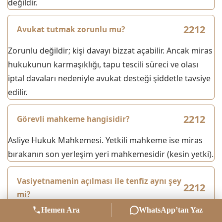
değildir.
Avukat tutmak zorunlu mu?
Zorunlu değildir; kişi davayı bizzat açabilir. Ancak miras
hukukunun karmaşıklığı, tapu tescili süreci ve olası
iptal davaları nedeniyle avukat desteği şiddetle tavsiye
edilir.
Görevli mahkeme hangisidir?
Asliye Hukuk Mahkemesi. Yetkili mahkeme ise miras
bırakanın son yerleşim yeri mahkemesidir (kesin yetki).
Vasiyetnamenin açılması ile tenfiz aynı şey
mi?
Hemen Ara
WhatsApp’tan Yaz
Hayır. Açılma, Sulh Hukuk’ta yapılan çekişmesiz yargı