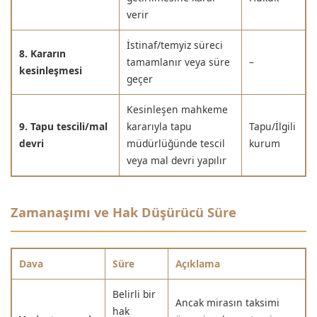
verir
İstinaf/temyiz süreci
8. Kararın
tamamlanır veya süre
–
kesinleşmesi
geçer
Kesinleşen mahkeme
9. Tapu tescili/mal
kararıyla tapu
Tapu/İlgili
devri
müdürlüğünde tescil
kurum
veya mal devri yapılır
Zamanaşımı ve Hak Düşürücü Süre
Dava
Süre
Açıklama
Belirli bir
Ancak mirasın taksimi
hak