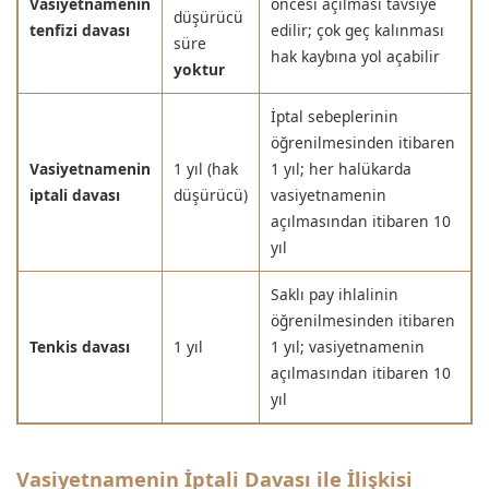
Vasiyetnamenin
öncesi açılması tavsiye
düşürücü
tenfizi davası
edilir; çok geç kalınması
süre
hak kaybına yol açabilir
yoktur
İptal sebeplerinin
öğrenilmesinden itibaren
Vasiyetnamenin
1 yıl (hak
1 yıl; her halükarda
iptali davası
düşürücü)
vasiyetnamenin
açılmasından itibaren 10
yıl
Saklı pay ihlalinin
öğrenilmesinden itibaren
Tenkis davası
1 yıl
1 yıl; vasiyetnamenin
açılmasından itibaren 10
yıl
Vasiyetnamenin İptali Davası ile İlişkisi