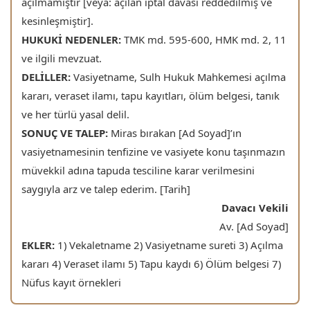
açılmamıştır [veya: açılan iptal davası reddedilmiş ve
kesinleşmiştir].
HUKUKİ NEDENLER:
TMK md. 595-600, HMK md. 2, 11
ve ilgili mevzuat.
DELİLLER:
Vasiyetname, Sulh Hukuk Mahkemesi açılma
kararı, veraset ilamı, tapu kayıtları, ölüm belgesi, tanık
ve her türlü yasal delil.
SONUÇ VE TALEP:
Miras bırakan [Ad Soyad]’ın
vasiyetnamesinin tenfizine ve vasiyete konu taşınmazın
müvekkil adına tapuda tesciline karar verilmesini
saygıyla arz ve talep ederim. [Tarih]
Davacı Vekili
Av. [Ad Soyad]
EKLER:
1) Vekaletname 2) Vasiyetname sureti 3) Açılma
kararı 4) Veraset ilamı 5) Tapu kaydı 6) Ölüm belgesi 7)
Nüfus kayıt örnekleri