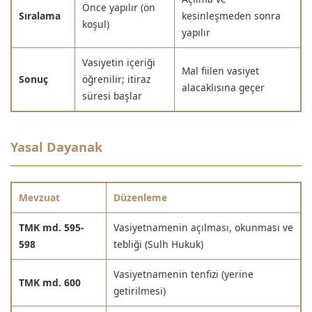
Önce yapılır (ön
Sıralama
kesinleşmeden sonra
koşul)
yapılır
Vasiyetin içeriği
Mal fiilen vasiyet
Sonuç
öğrenilir; itiraz
alacaklısına geçer
süresi başlar
Yasal Dayanak
Mevzuat
Düzenleme
TMK md. 595-
Vasiyetnamenin açılması, okunması ve
598
tebliği (Sulh Hukuk)
Vasiyetnamenin tenfizi (yerine
TMK md. 600
getirilmesi)