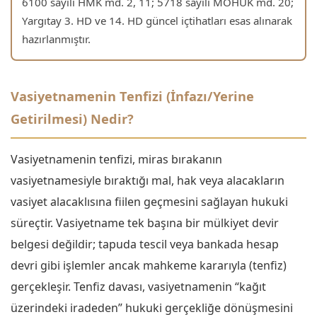
6100 sayılı HMK md. 2, 11; 5718 sayılı MOHUK md. 20;
Yargıtay 3. HD ve 14. HD güncel içtihatları esas alınarak
hazırlanmıştır.
Vasiyetnamenin Tenfizi (İnfazı/Yerine
Getirilmesi) Nedir?
Vasiyetnamenin tenfizi, miras bırakanın
vasiyetnamesiyle bıraktığı mal, hak veya alacakların
vasiyet alacaklısına fiilen geçmesini sağlayan hukuki
süreçtir. Vasiyetname tek başına bir mülkiyet devir
belgesi değildir; tapuda tescil veya bankada hesap
devri gibi işlemler ancak mahkeme kararıyla (tenfiz)
gerçekleşir. Tenfiz davası, vasiyetnamenin “kağıt
üzerindeki iradeden” hukuki gerçekliğe dönüşmesini