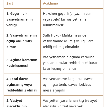
Şart
Açıklama
1. Geçerli bir
Hukuken geçerli (el yazılı, resmi
vasiyetnamenin
veya sözlü) bir vasiyetname
varlığı
bulunmalıdır
2. Vasiyetnamenin
Sulh Hukuk Mahkemesinde
açılıp okunmuş
vasiyetname açılmış ve ilgililere
olması
tebliğ edilmiş olmalıdır
Vasiyetnamenin açılma kararına
3. Açılma kararının
yapılan itirazlar reddedilerek karar
kesinleşmesi
kesinleşmiş olmalıdır
4. İptal davası
Vasiyetnameye karşı iptal davası
açılmamış veya
açılmışsa tenfiz davası bekletici
reddedilmiş olmalı
mesele yapılır
5. Vasiyet
Vasiyetten yararlanan kişi (vasiyet
alacaklısının
alacaklısı) bizzat veya vekili