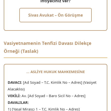
ihtiyacınız var?
Sivas Avukat – Ön Görüşme
Vasiyetnamenin Tenfizi Davası Dilekçe
Örneği (Taslak)
… ASLİYE HUKUK MAHKEMESİNE
DAVACI:
[Ad Soyad – T.C. Kimlik No – Adres] (Vasiyet
Alacaklısı)
VEKİLİ:
Av. [Ad Soyad – Baro Sicil No – Adres]
DAVALILAR:
1) [Yasal Mirasçı 1 – T.C. Kimlik No – Adres]