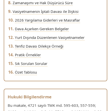
Zamanaşımı ve Hak Düşürücü Süre
Vasiyetnamenin İptali Davası ile İlişkisi
2026 Yargılama Giderleri ve Masraflar
Dava Açarken Gereken Belgeler
Yurt Dışında Düzenlenen Vasiyetnameler
Tenfiz Davası Dilekçe Örneği
Pratik Örnekler
Sık Sorulan Sorular
Özet Tablosu
Hukuki Bilgilendirme
Bu makale, 4721 sayılı TMK md. 595-603, 557-559;