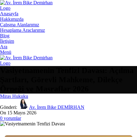
Anasayfa
Hakkımızda
Çalışma Alanlarımız
Hesaplama Araçlarımız
Blog
İletişim
Ara
Menü
Vasiyetnamenin Tenfizi Davası: Açılma
Şartları, Görevli Mahkeme, Dilekçe
Örneği ve Masraflar 2026
Miras Hukuku
Gönderi:
Av. İrem Bike DEMİRHAN
On 15 Mayıs 2026
0
yorumlar