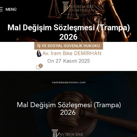
MENÜ
Mal Değişim Sözleşmesi (Trampa)
2026
İŞ VE SOSYAL GÜVENLIK HUKUKU
Av. İrem Bike DEMİRHAN
On 27 Kasım 2025
0