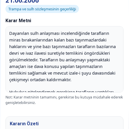
21.06.2006
Trampa ve sulh sözleşmesinin geçerliliği
Karar Metni
Dayanılan sulh anlaşması incelendiğinde tarafların
miras bırakanlarından kalan bazı taşınmazlardaki
haklarını ve yine bazı taşınmazları tarafların bazılarına
devri ve ivaz ilavesi suretiyle temlikini öngördükleri
görülmektedir. Tarafların bu anlaşmayı yapmaktaki
amaçları ise dava konusu yapılan taşınmazların
temlikini sağlamak ve mevcut izale-i şuyu davasındaki
çekişmeyi ortadan kaldırmaktır.
Hukukça nitelendirmek gerekirse tarafların yaptıkları
Not: Karar metninin tamamını, gerekirse bu kutuya müdahale ederek
işlem düzenlenmesi Borçlar Yasasının 232’de yapılan bir
genişletebilirsiniz.
trampa işlemidir. Trampadan maksat bir malın başka
bir malla değiştirilmesidir.
Kararın Özeti
Dava konusu taşınmazlar tapuda kayıtlı oldukları için