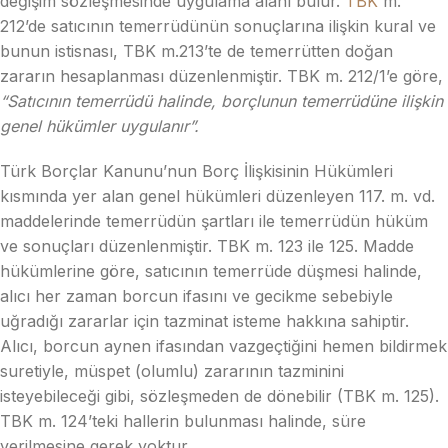
değişim sözleşmesinde uygulama alanı bulur.
TBK
m.
212’de satıcının temerrüdünün sonuçlarına ilişkin kural ve
bunun istisnası, TBK m.213’te de temerrütten doğan
zararın hesaplanması düzenlenmiştir. TBK m. 212/1’e göre,
“Satıcının temerrüdü halinde, borçlunun temerrüdüne ilişkin
genel hükümler uygulanır”.
Türk Borçlar Kanunu’nun Borç İlişkisinin Hükümleri
kısmında yer alan genel hükümleri düzenleyen 117. m. vd.
maddelerinde temerrüdün şartları ile temerrüdün hüküm
ve sonuçları düzenlenmiştir. TBK m. 123 ile 125. Madde
hükümlerine göre, satıcının temerrüde düşmesi halinde,
alıcı her zaman borcun ifasını ve gecikme sebebiyle
uğradığı zararlar için tazminat isteme hakkına sahiptir.
Alıcı, borcun aynen ifasından vazgeçtiğini hemen bildirmek
suretiyle, müspet (olumlu) zararının tazminini
isteyebileceği gibi, sözleşmeden de dönebilir (TBK m. 125).
TBK m. 124’teki hallerin bulunması halinde, süre
verilmesine gerek yoktur.