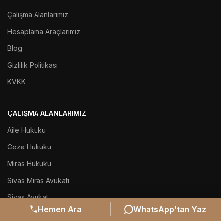
Çalışma Alanlarımız
Hesaplama Araçlarımız
Blog
Gizlilik Politikası
KVKK
ÇALIŞMA ALANLARIMIZ
Aile Hukuku
Ceza Hukuku
Miras Hukuku
Sivas Miras Avukatı
Sivas Avukat
Hemen Ara
WhatsApp’tan Yaz
Sivas Boşanma Avukatı