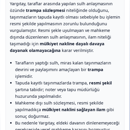
trampa akdinin biçim koşuluna uyularak resmi biçimde
Yargıtay, taraflar arasında yapılan sulh anlaşmasının
yapılması zorunludur. Davada biçim koşuluna uyularak
özünde
trampa sözleşmesi
niteliğinde olduğunu,
yapılmış bir trampa sözleşmesi bulunmadığından,
taşınmazların tapuda kayıtlı olması sebebiyle bu işlemin
dayanılan sulh sözleşmesi de mahkeme dışında
resmi şekilde yapılmasının zorunlu bulunduğunu
yapıldığından mahkeme önünde yapılanlar gibi ilam
vurgulamıştır. Resmi şekle uyulmayan ve mahkeme
niteliği olmadığından mülkiyetin nakline ait eldeki
dışında düzenlenen sulh anlaşmasının, ilam niteliği
davanın dinlenme olanağı yoktur.
taşımadığı için
mülkiyet nakline dayalı davaya
dayanak olamayacağına
karar verilmiştir.
Mahkemece açıklanan bütün bu yönler göz önünde
tutularak istemin hüküm altına alınması doğru
Tarafların yaptığı sulh, miras kalan taşınmazların
görülmemiş, hükmün bozulması gerekmiştir.
devrini ve paylaşımını amaçlayan bir
trampa
işlemidir.
Tapuda kayıtlı taşınmazlarda trampa,
resmi şekil
şartına tabidir; noter veya tapu müdürlüğü
huzurunda yapılmalıdır.
Mahkeme dışı sulh sözleşmesi, resmi şekilde
yapılmadıkça
mülkiyet naklini sağlayan ilam
gibi
sonuç doğurmaz.
Bu nedenle Yargıtay, eldeki davanın dinlenemeyeceği
gerekçesiyle yerel mahkeme kararını bozmuştur.