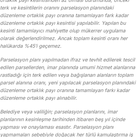
ortaklık payı kesintisinden az olması durumunda, önceki
terk ve kesintilerin oranını parselasyon planındaki
düzenleme ortaklık payı oranına tamamlayan fark kadar
düzenleme ortaklık payı kesintisi yapılabilir. Yapılan bu
kesinti tamamlayıcı mahiyette olup mükerrer uygulama
olarak değerlendirilmez. Ancak toplam kesinti oranı her
halükarda %45’i geçemez.
Parselasyon planı yapılmadan ifraz ve tevhit edilerek tescil
edilen parsellerden, imar planında umumi hizmet alanlarına
rastladığı için terk edilen veya bağışlanan alanların toplam
parsel alanına oranı, yeni yapılacak parselasyon planındaki
düzenleme ortaklık payı oranına tamamlayan farkı kadar
düzenleme ortaklık payı alınabilir.
Belediye veya valiliğin; parselasyon planlarını, imar
planlarının kesinleşme tarihinden itibaren beş yıl içinde
yapması ve onaylaması esastır. Parselasyon planı
yapmamaları sebebiyle doğacak her türlü kamulaştırma iş