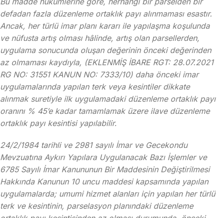
Bu madde hükümlerine göre, herhangi bir parselden bir
defadan fazla düzenleme ortaklık payı alınmaması esastır.
Ancak, her türlü imar planı kararı ile yapılaşma koşulunda
ve nüfusta artış olması hâlinde, artış olan parsellerden,
uygulama sonucunda oluşan değerinin önceki değerinden
az olmaması kaydıyla, (EKLENMİŞ İBARE RGT: 28.07.2021
RG NO: 31551 KANUN NO: 7333/10) daha önceki imar
uygulamalarında yapılan terk veya kesintiler dikkate
alınmak suretiyle ilk uygulamadaki düzenleme ortaklık payı
oranını % 45’e kadar tamamlamak üzere ilave düzenleme
ortaklık payı kesintisi yapılabilir.
24/2/1984 tarihli ve 2981 sayılı İmar ve Gecekondu
Mevzuatına Aykırı Yapılara Uygulanacak Bazı İşlemler ve
6785 Sayılı İmar Kanununun Bir Maddesinin Değiştirilmesi
Hakkında Kanunun 10 uncu maddesi kapsamında yapılan
uygulamalarda; umumi hizmet alanları için yapılan her türlü
terk ve kesintinin, parselasyon planındaki düzenleme