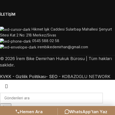
İLETIŞIM
Hikmet Işık Caddesi Sularbaşı Mahallesi Şenyurt
Sitesi Kat 2 No: 218 Merkez/Sivas
0545 588 02 58
irembikedemirhan@gmail.com
©
2026
İrem Bike Demirhan Hukuk Bürosu | Tüm hakları
saklıdır.
KVKK -
Gizlilik Politikası-
SEO
- KOBAZOGLU NETWORK
Ara
Hemen Ara
WhatsApp’tan Yaz
Aradığınız gönderileri görmek için yazmaya başlayın.