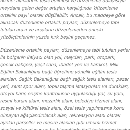
hizmet alanlarının tesis edilmesi ve düzenleme dolayısıyla
meydana gelen değer artışları karşılığında ‘düzenleme
ortaklık payı’ olarak düşülebilir. Ancak, bu maddeye göre
alınacak düzenleme ortaklık payları, düzenlemeye tabi
tutulan arazi ve arsaların düzenlemeden önceki
yüzölçümlerinin yüzde kırk beşini geçemez.
Düzenleme ortaklık payları, düzenlemeye tabi tutulan yerler
ile bölgenin ihtiyacı olan yol, meydan, park, otopark,
çocuk bahçesi, yeşil saha, ibadet yeri ve karakol, Milli
Eğitim Bakanlığına bağlı öğretime yönelik eğitim tesis
alanları, Sağlık Bakanlığına bağlı sağlık tesis alanları, pazar
yeri, semt spor alanı, toplu taşıma istasyonları ve durakları,
otoyol hariç erişme kontrolünün uygulandığı yol, su yolu,
resmi kurum alanı, mezarlık alanı, belediye hizmet alanı,
sosyal ve kültürel tesis alanı, özel tesis yapılmasına konu
olmayan ağaçlandırılacak alan, rekreasyon alanı olarak
ayrılan parseller ve mesire alanları gibi umumi hizmet
alanlarından oluşur ve bu hizmetlerle ilgili tesislerden başka