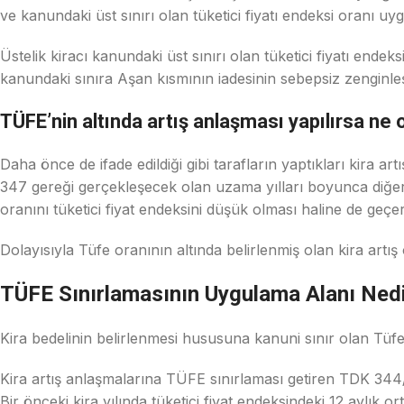
ve kanundaki üst sınırı olan tüketici fiyatı endeksi oranı uyg
Üstelik kiracı kanundaki üst sınırı olan tüketici fiyatı ende
kanundaki sınıra Aşan kısmının iadesinin sebepsiz zenginle
TÜFE’nin altında artış anlaşması yapılırsa ne 
Daha önce de ifade edildiği gibi tarafların yaptıkları kira 
347 gereği gerçekleşecek olan uzama yılları boyunca diğer b
oranını tüketici fiyat endeksini düşük olması haline de geçerl
Dolayısıyla Tüfe oranının altında belirlenmiş olan kira artış 
TÜFE Sınırlamasının Uygulama Alanı Ned
Kira bedelinin belirlenmesi hususuna kanuni sınır olan Tü
Kira artış anlaşmalarına TÜFE sınırlaması getiren TDK 344/1
Bir önceki kira yılında tüketici fiyat endeksindeki 12 aylık 