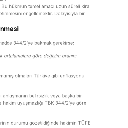
. Bu hükmün temel amacı uzun süreli kira
irilmesini engellemektir. Dolayısıyla bir
enmesi
K madde 344/2’ye bakmak gerekirse;
lık ortalamalara göre değişim oranını
pmamış olmaları Türkiye gibi enflasyonu
ı anlaşmanın belirsizlik veya başka bir
nde hakim uyuşmazlığı TBK 344/2’ye göre
 yerinin durumu gözetildiğinde hakimin TÜFE