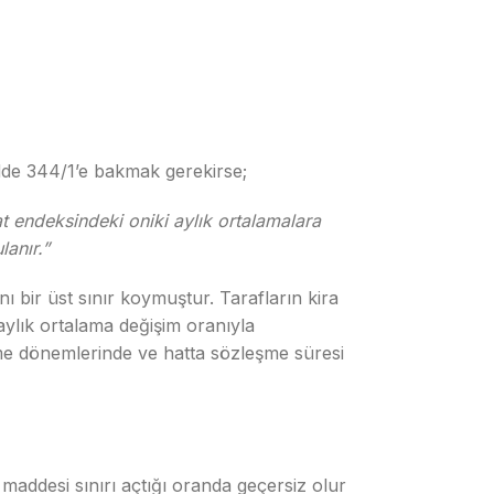
dde 344/1’e bakmak gerekirse;
at endeksindeki oniki aylık ortalamalara
anır.”
ı bir üst sınır koymuştur. Tarafların kira
 aylık ortalama değişim oranıyla
leme dönemlerinde ve hatta sözleşme süresi
maddesi sınırı açtığı oranda geçersiz olur