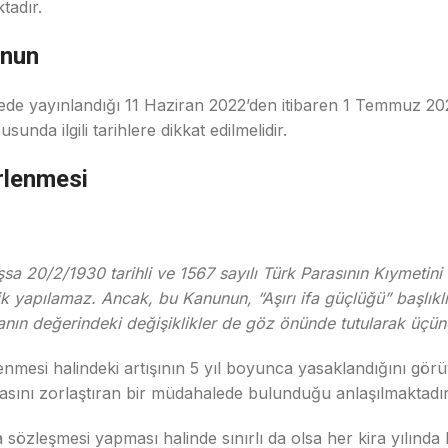
tadır.
anun
tede yayınlandığı 11 Haziran 2022’den itibaren 1 Temmuz 202
sunda ilgili tarihlere dikkat edilmelidir.
irlenmesi
şsa 20/2/1930 tarihli ve 1567 sayılı Türk Parasının Kıymeti
k yapılamaz. Ancak, bu Kanunun, “Aşırı ifa güçlüğü” başlıklı
anın değerindeki değişiklikler de göz önünde tutularak üçün
rlenmesi halindeki artışının 5 yıl boyunca yasaklandığını
masını zorlaştıran bir müdahalede bulunduğu anlaşılmaktadır
özleşmesi yapması halinde sınırlı da olsa her kira yılında k