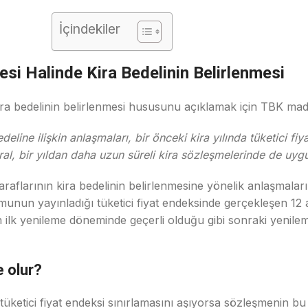
İçindekiler
si Halinde Kira Bedelinin Belirlenmesi
kira bedelinin belirlenmesi hususunu açıklamak için TBK ma
line ilişkin anlaşmaları, bir önceki kira yılında tüketici fiy
l, bir yıldan daha uzun süreli kira sözleşmelerinde de uygul
raflarının kira bedelinin belirlenmesine yönelik anlaşmaların
urumunun yayınladığı tüketici fiyat endeksinde gerçekleşen 12
nin ilk yenileme döneminde geçerli olduğu gibi sonraki yeni
e olur?
üketici fiyat endeksi sınırlamasını aşıyorsa sözleşmenin bu 