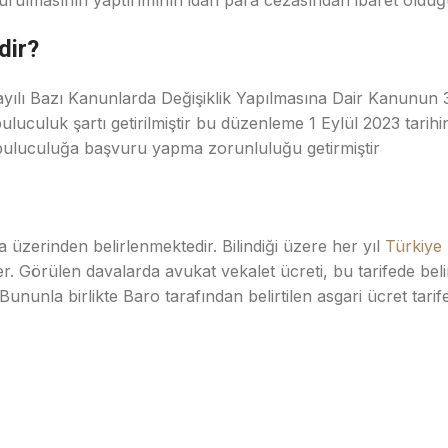
ulmasının yaptırımının idari para cezasından ibaret olduğu 
dir?
yılı Bazı Kanunlarda Değişiklik Yapılmasına Dair Kanunun 3
luculuk şartı getirilmiştir bu düzenleme 1 Eylül 2023 tarihi
buluculuğa başvuru yapma zorunluluğu getirmiştir
 üzerinden belirlenmektedir. Bilindiği üzere her yıl
Türkiye 
. Görülen davalarda avukat vekalet ücreti, bu tarifede belirt
Bununla birlikte Baro tarafından belirtilen asgari ücret tarif