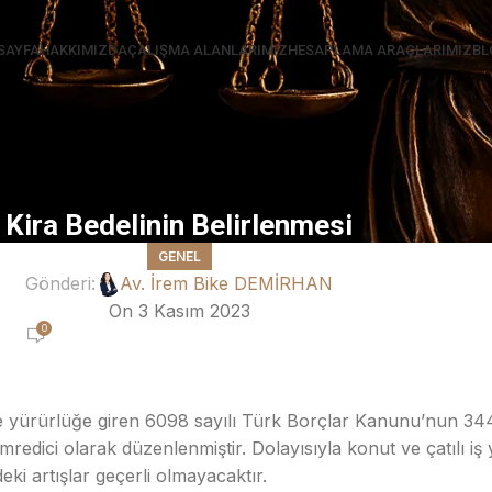
SAYFA
HAKKIMIZDA
ÇALIŞMA ALANLARIMIZ
HESAPLAMA ARAÇLARIMIZ
BL
Kira Bedelinin Belirlenmesi
GENEL
Gönderi:
Av. İrem Bike DEMİRHAN
On 3 Kasım 2023
0
e yürürlüğe giren 6098 sayılı Türk Borçlar Kanunu’nun 344.
dici olarak düzenlenmiştir. Dolayısıyla konut ve çatılı iş ye
ki artışlar geçerli olmayacaktır.