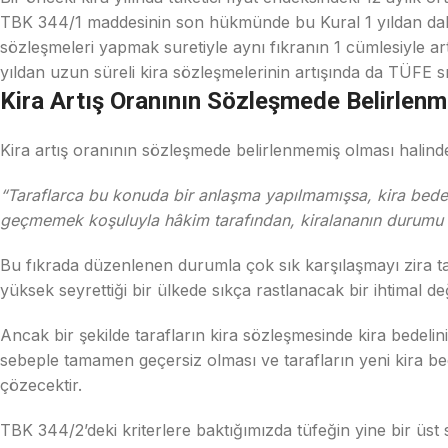
TBK 344/1 maddesinin son hükmünde bu Kural 1 yıldan daha
sözleşmeleri yapmak suretiyle aynı fıkranın 1 cümlesiyle artı
yıldan uzun süreli kira sözleşmelerinin artışında da TÜFE s
Kira Artış Oranının Sözleşmede Belirlenm
Kira artış oranının sözleşmede belirlenmemiş olması halin
“Taraflarca bu konuda bir anlaşma yapılmamışsa, kira bedeli,
geçmemek koşuluyla hâkim tarafından, kiralananın durumu g
Bu fıkrada düzenlenen durumla çok sık karşılaşmayı zira ta
yüksek seyrettiği bir ülkede sıkça rastlanacak bir ihtimal değ
Ancak bir şekilde tarafların kira sözleşmesinde kira bedelin
sebeple tamamen geçersiz olması ve tarafların yeni kira b
çözecektir.
TBK 344/2’deki kriterlere baktığımızda tüfeğin yine bir üst