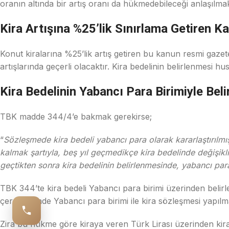
oranın altında bir artış oranı da hükmedebileceği anlaşılmak
Kira Artışına %25’lik Sınırlama Getiren K
Konut kiralarına %25’lik artış getiren bu kanun resmi gaze
artışlarında geçerli olacaktır. Kira bedelinin belirlenmesi husu
Kira Bedelinin Yabancı Para Birimiyle Bel
TBK madde 344/4’e bakmak gerekirse;
“
Sözleşmede kira bedeli yabancı para olarak kararlaştırılmı
kalmak şartıyla, beş yıl geçmedikçe kira bedelinde değişikli
geçtikten sonra kira bedelinin belirlenmesinde, yabancı par
TBK 344’te kira bedeli Yabancı para birimi üzerinden beli
çerçevesinde Yabancı para birimi ile kira sözleşmesi yapıl
Zira bu hükme göre kiraya veren Türk Lirası üzerinden kira s