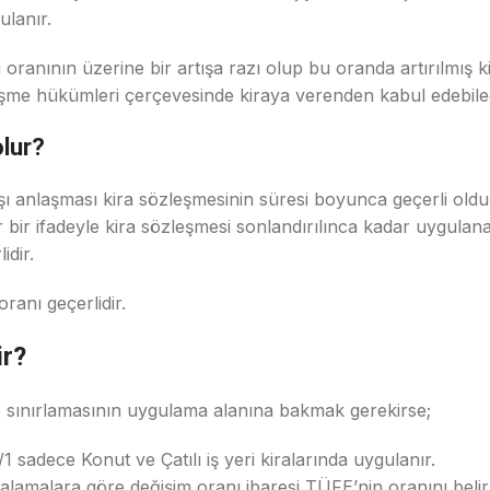
ulanır.
ksi oranının üzerine bir artışa razı olup bu oranda artırılmış
şme hükümleri çerçevesinde kiraya verenden kabul edebilece
olur?
artışı anlaşması kira sözleşmesinin süresi boyunca geçerli o
ir ifadeyle kira sözleşmesi sonlandırılınca kadar uygulanaca
idir.
oranı geçerlidir.
ir?
fe sınırlamasının uygulama alanına bakmak gerekirse;
 sadece Konut ve Çatılı iş yeri kiralarında uygulanır.
ortalamalara göre değişim oranı ibaresi TÜFE’nin oranını belir