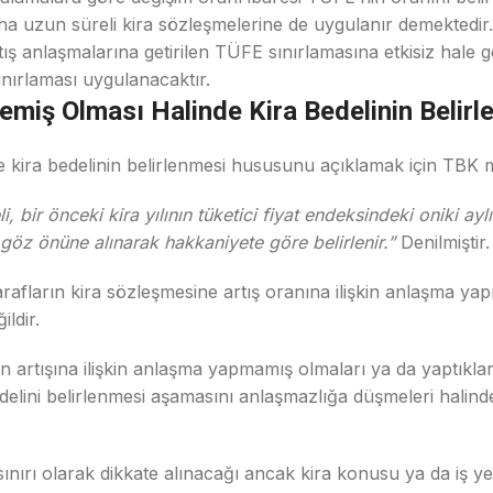
 uzun süreli kira sözleşmelerine de uygulanır demektedir
ş anlaşmalarına getirilen TÜFE sınırlamasına etkisiz hale get
ınırlaması uygulanacaktır.
emiş Olması Halinde Kira Bedelinin Belirl
de kira bedelinin belirlenmesi hususunu açıklamak için TB
 bir önceki kira yılının tüketici fiyat endeksindeki oniki ay
öz önüne alınarak hakkaniyete göre belirlenir.”
Denilmiştir.
rafların kira sözleşmesine artış oranına ilişkin anlaşma ya
ildir.
in artışına ilişkin anlaşma yapmamış olmaları ya da yaptıklar
edelini belirlenmesi aşamasını anlaşmazlığa düşmeleri hali
 sınırı olarak dikkate alınacağı ancak kira konusu ya da iş