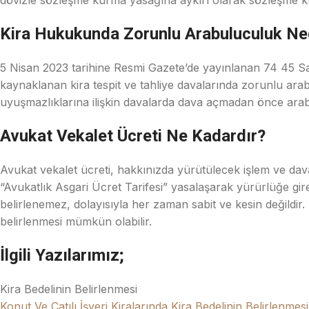
dövizle sözleşme kurma yasağına aykırı olarak sözleşme kur
Kira Hukukunda Zorunlu Arabuluculuk Ne
5 Nisan 2023 tarihine Resmi Gazete’de yayınlanan 74 45 Sa
kaynaklanan kira tespit ve tahliye davalarında zorunlu arabu
uyuşmazlıklarına ilişkin davalarda dava açmadan önce ara
Avukat Vekalet Ücreti Ne Kadardır?
Avukat vekalet ücreti, hakkınızda yürütülecek işlem ve dava
“Avukatlık Asgari Ücret Tarifesi” yasalaşarak yürürlüğe girer
belirlenemez, dolayısıyla her zaman sabit ve kesin değildir. 
belirlenmesi mümkün olabilir.
İlgili Yazılarımız;
Kira Bedelinin Belirlenmesi
Konut Ve Çatılı İşyeri Kiralarında Kira Bedelinin Belirlenmesi