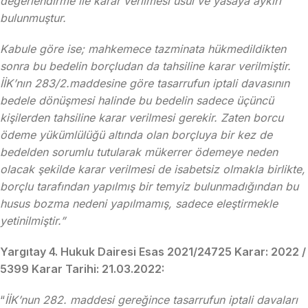
değerlendirme ile karar verilmesi usul ve yasaya aykırı
bulunmuştur.
Kabule göre ise; mahkemece tazminata hükmedildikten
sonra bu bedelin borçludan da tahsiline karar verilmiştir.
İİK’nın 283/2.maddesine göre tasarrufun iptali davasının
bedele dönüşmesi halinde bu bedelin sadece üçüncü
kişilerden tahsiline karar verilmesi gerekir. Zaten borcu
ödeme yükümlülüğü altında olan borçluya bir kez de
bedelden sorumlu tutularak mükerrer ödemeye neden
olacak şekilde karar verilmesi de isabetsiz olmakla birlikte,
borçlu tarafından yapılmış bir temyiz bulunmadığından bu
husus bozma nedeni yapılmamış, sadece eleştirmekle
yetinilmiştir.”
Yargıtay 4. Hukuk Dairesi Esas 2021/24725 Karar: 2022 /
5399 Karar Tarihi: 21.03.2022:
“
İİK’nun 282. maddesi gereğince tasarrufun iptali davaları