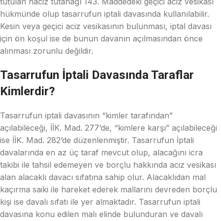
tutulan haciz tutanağı 143. Maddedeki geçici aciz vesikası
hükmünde olup tasarrufun iptali davasında kullanılabilir.
Kesin veya geçici aciz vesikasının bulunması, iptal davası
için ön koşul ise de bunun davanın açılmasından önce
alınması zorunlu değildir.
Tasarrufun İptali Davasında Taraflar
Kimlerdir?
Tasarrufun iptali davasının “kimler tarafından”
açılabileceği, İİK. Mad. 277’de, “kimlere karşı” açılabileceği
ise İİK. Mad. 282’de düzenlenmiştir. Tasarrufun İptali
davalarında en az üç taraf mevcut olup, alacağını icra
takibi ile tahsil edemeyen ve borçlu hakkında aciz vesikası
alan alacaklı davacı sıfatına sahip olur. Alacaklıdan mal
kaçırma saiki ile hareket ederek mallarını devreden borçlu
kişi ise davalı sıfatı ile yer almaktadır. Tasarrufun iptali
davasına konu edilen malı elinde bulunduran ve davalı