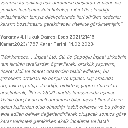
yararına kazanılmış hak durumunu oluşturan yönlerin ise
yeniden incelenmesinin hukukça mümkün olmadığı
anlaşılmakla; temyiz dilekçelerinde ileri sürülen nedenler
kararın bozulmasını gerektirecek nitelikte görülmemiştir.”
Yargıtay 4. Hukuk Dairesi Esas 2021/21418
Karar:2023/1767 Karar Tarihi: 14.02.2023:
“Mahkemece, …İnşaat Ltd. Şti. ile Çapoğlu İnşaat şirketinin
tam isminin taraflardan öğrenilerek, ortaklık yapısının,
ticaret sicil ve ticaret odasından tesbit edilerek, bu
şirketlerin ortakları ile borçlu ve üçüncü kişi arasında
organik bağ olup olmadığı, birlikte iş yapma durumları
araştırılarak, İİK’nın 280/1.madde kapsamında üçüncü
kişinin borçlunun mali durumunu bilen veya bilmesi lazım
gelen kişilerden olup olmadığı tesbit edilerek ve bu yönde
elde edilen deliller değerlendirilerek oluşacak sonuca göre
karar verilmesi gerekirken eksik inceleme ve hatalı