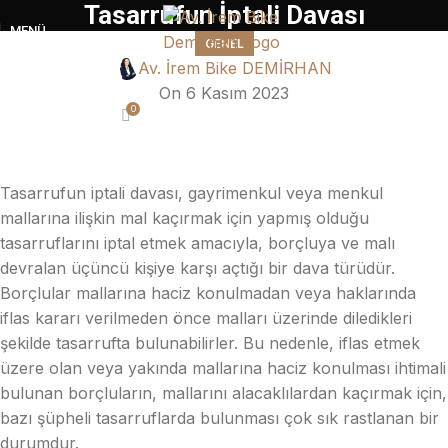
Tasarrufun İptali Davası
MENÜ
GENEL
Av. İrem Bike DEMİRHAN
On 6 Kasım 2023
0
Tasarrufun iptali davası, gayrimenkul veya menkul
mallarına ilişkin mal kaçırmak için yapmış olduğu
tasarruflarını iptal etmek amacıyla, borçluya ve malı
devralan üçüncü kişiye karşı açtığı bir dava türüdür.
Borçlular mallarına haciz konulmadan veya haklarında
iflas kararı verilmeden önce malları üzerinde diledikleri
şekilde tasarrufta bulunabilirler. Bu nedenle, iflas etmek
üzere olan veya yakında mallarına haciz konulması ihtimali
bulunan borçluların, mallarını alacaklılardan kaçırmak için,
bazı şüpheli tasarruflarda bulunması çok sık rastlanan bir
durumdur.