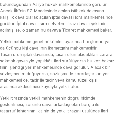
bulunduğundan Asliye hukuk mahkemelerinde görülür.
Ancak İİK’nin 97. Maddesinde açılan istihkak davasına
karşılık dava olarak açılan iptal davası İcra mahkemesinde
görülür. İptal davası sıra cetveline itiraz davası şeklinde
açılmış ise, o zaman bu davaya Ticaret mahkemesi bakar.
Yetkili mahkeme genel hükümler uyarınca borçlunun ya
da üçüncü kişi davalının ikametgahı mahkemesidir.
Tasarrufun iptali davasında, tasarrufun alacaklıları zarara
sokmak gayesiyle yapıldığı, ileri sürülüyorsa bu kez haksız
fiilin işlendiği yer mahkemesinde dava görülür. Alacak bir
sözleşmeden doğuyorsa, sözleşmede kararlaştırılan yer
mahkemesi de, tacir ile tacir veya kamu tüzel kişisi
arasında akdedilmesi kaydıyla yetkili olur.
Yetki itirazında yetkili mahkemenin doğru biçimde
gösterilmesi, zorunlu dava. arkadaşı olan borçlu ile
tasarruf lehtarının ikisinin de yetki itirazını usulünce ileri