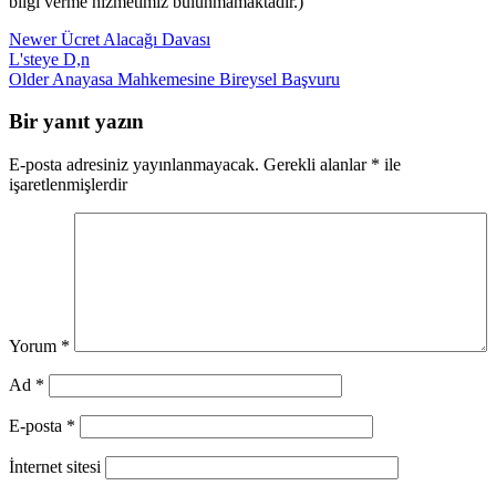
bilgi verme hizmetimiz bulunmamaktadır.)
Newer
Ücret Alacağı Davası
L'steye D,n
Older
Anayasa Mahkemesine Bireysel Başvuru
Bir yanıt yazın
E-posta adresiniz yayınlanmayacak.
Gerekli alanlar
*
ile
işaretlenmişlerdir
Yorum
*
Ad
*
E-posta
*
İnternet sitesi