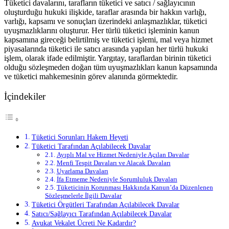
Tüketici davalarını, tarafların tüketici ve satıcı / sağlayıcının
oluşturduğu hukuki ilişkide, taraflar arasında bir hakkın varlığı,
varlığı, kapsamı ve sonuçları üzerindeki anlaşmazlıklar, tüketici
uyuşmazlıklarını oluşturur. Her türlü tüketici işleminin kanun
kapsamına gireceği belirtilmiş ve tüketici işlemi, mal veya hizmet
piyasalarında tüketici ile satıcı arasında yapılan her türlü hukuki
işlem, olarak ifade edilmiştir. Yargıtay, taraflardan birinin tüketici
olduğu sözleşmeden doğan tüm uyuşmazlıkları kanun kapsamında
ve tüketici mahkemesinin görev alanında görmektedir.
İçindekiler
Tüketici Sorunları Hakem Heyeti
Tüketici Tarafından Açılabilecek Davalar
Ayıplı Mal ve Hizmet Nedeniyle Açılan Davalar
Menfi Tespit Davaları ve Alacak Davaları
Uyarlama Davaları
İfa Etmeme Nedeniyle Sorumluluk Davaları
Tüketicinin Korunması Hakkında Kanun’da Düzenlenen
Sözleşmelerle İlgili Davalar
Tüketici Örgütleri Tarafından Açılabilecek Davalar
Satıcı/Sağlayıcı Tarafından Açılabilecek Davalar
Avukat Vekalet Ücreti Ne Kadardır?