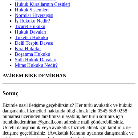
Hukuk Kurallarının Çeşitleri
Hukuk Sistemleri
Normlar Hiyerarşisi
İş Hukuku Nedir?
Ticaret Hukuku
Hukuk Davaları
Tüketici Hukuku
Delil Tespiti Davası
Kira Hukuku
Boşanma Hukuku
Sulh Hukuk Davaları
Miras Hukuku Nedir?
AV.İREM BİKE DEMİRHAN
Sonuç
Bizimle nasıl iletişime geçebilirsiniz? Her türlü avukatlık ve hukuki
danışmanlık hizmetleri hakkında bilgi almak için 0545 588 0258
numarası üzerinden tarafımıza ulaşabilir, her türlü sorunuz için
irembikedemirhan@gmail.com adresine mail gönderebilirsiniz.
Ücretli danışmanlık veya avukatlık hizmeti almak için tarafımız ile
iletişime geçebilirsiniz. (Avukatlık Kanunu uyarınca danışmanlık ve