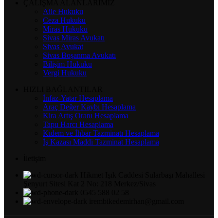
ÇALIŞMA ALANLARIMIZ
Aile Hukuku
Ceza Hukuku
Miras Hukuku
Sivas Miras Avukatı
Sivas Avukat
Sivas Boşanma Avukatı
Bilişim Hukuku
Vergi Hukuku
HIZLI BAĞLANTILAR
İnfaz-Yatar Hesaplama
Araç Değer Kaybı Hesaplama
Kira Artış Oranı Hesaplama
Tapu Harcı Hesaplama
Kıdem ve İhbar Tazminatı Hesaplama
İş Kazası Maddi Tazminat Hesaplama
İletişim
Hikmet Işık Caddesi Sularbaşı Mahallesi
Şenyurt Sitesi Kat 2 No: 218 Merkez/Sivas
0545 588 02 58
irembikedemirhan@gmail.com