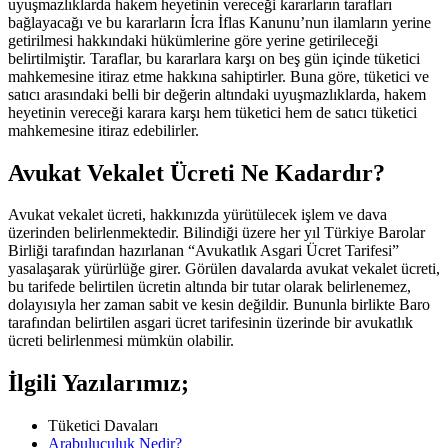
uyuşmazlıklarda hakem heyetinin vereceği kararların tarafları
bağlayacağı ve bu kararların İcra İflas Kanunu’nun ilamların yerine
getirilmesi hakkındaki hükümlerine göre yerine getirileceği
belirtilmiştir. Taraflar, bu kararlara karşı on beş gün içinde tüketici
mahkemesine itiraz etme hakkına sahiptirler. Buna göre, tüketici ve
satıcı arasındaki belli bir değerin altındaki uyuşmazlıklarda, hakem
heyetinin vereceği karara karşı hem tüketici hem de satıcı tüketici
mahkemesine itiraz edebilirler.
Avukat Vekalet Ücreti Ne Kadardır?
Avukat vekalet ücreti, hakkınızda yürütülecek işlem ve dava
üzerinden belirlenmektedir. Bilindiği üzere her yıl Türkiye Barolar
Birliği tarafından hazırlanan “Avukatlık Asgari Ücret Tarifesi”
yasalaşarak yürürlüğe girer. Görülen davalarda avukat vekalet ücreti,
bu tarifede belirtilen ücretin altında bir tutar olarak belirlenemez,
dolayısıyla her zaman sabit ve kesin değildir. Bununla birlikte Baro
tarafından belirtilen asgari ücret tarifesinin üzerinde bir avukatlık
ücreti belirlenmesi mümkün olabilir.
İlgili Yazılarımız;
Tüketici Davaları
Arabuluculuk Nedir?