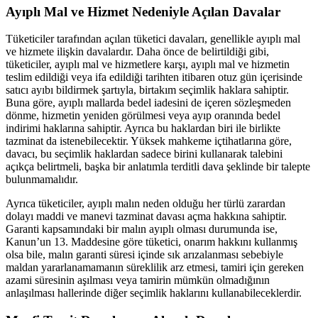
Ayıplı Mal ve Hizmet Nedeniyle Açılan Davalar
Tüketiciler tarafından açılan tüketici davaları, genellikle ayıplı mal
ve hizmete ilişkin davalardır. Daha önce de belirtildiği gibi,
tüketiciler, ayıplı mal ve hizmetlere karşı, ayıplı mal ve hizmetin
teslim edildiği veya ifa edildiği tarihten itibaren otuz gün içerisinde
satıcı ayıbı bildirmek şartıyla, birtakım seçimlik haklara sahiptir.
Buna göre, ayıplı mallarda bedel iadesini de içeren sözleşmeden
dönme, hizmetin yeniden görülmesi veya ayıp oranında bedel
indirimi haklarına sahiptir. Ayrıca bu haklardan biri ile birlikte
tazminat da istenebilecektir. Yüksek mahkeme içtihatlarına göre,
davacı, bu seçimlik haklardan sadece birini kullanarak talebini
açıkça belirtmeli, başka bir anlatımla terditli dava şeklinde bir talepte
bulunmamalıdır.
Ayrıca tüketiciler, ayıplı malın neden olduğu her türlü zarardan
dolayı maddi ve manevi tazminat davası açma hakkına sahiptir.
Garanti kapsamındaki bir malın ayıplı olması durumunda ise,
Kanun’un 13. Maddesine göre tüketici, onarım hakkını kullanmış
olsa bile, malın garanti süresi içinde sık arızalanması sebebiyle
maldan yararlanamamanın süreklilik arz etmesi, tamiri için gereken
azami süresinin aşılması veya tamirin mümkün olmadığının
anlaşılması hallerinde diğer seçimlik haklarını kullanabileceklerdir.