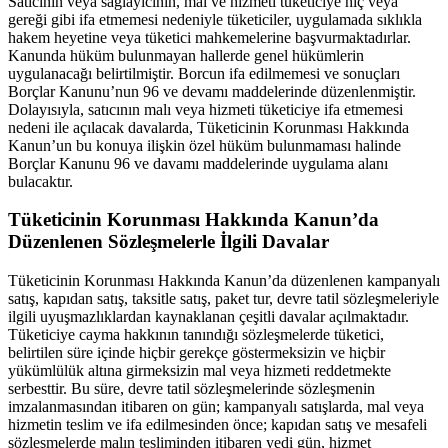
Satıcının veya sağlayıcının, mal ve hizmeti tüketiciye hiç veya
gereği gibi ifa etmemesi nedeniyle tüketiciler, uygulamada sıklıkla
hakem heyetine veya tüketici mahkemelerine başvurmaktadırlar.
Kanunda hüküm bulunmayan hallerde genel hükümlerin
uygulanacağı belirtilmiştir. Borcun ifa edilmemesi ve sonuçları
Borçlar Kanunu’nun 96 ve devamı maddelerinde düzenlenmiştir.
Dolayısıyla, satıcının malı veya hizmeti tüketiciye ifa etmemesi
nedeni ile açılacak davalarda, Tüketicinin Korunması Hakkında
Kanun’un bu konuya ilişkin özel hüküm bulunmaması halinde
Borçlar Kanunu 96 ve davamı maddelerinde uygulama alanı
bulacaktır.
Tüketicinin Korunması Hakkında Kanun’da
Düzenlenen Sözleşmelerle İlgili Davalar
Tüketicinin Korunması Hakkında Kanun’da düzenlenen kampanyalı
satış, kapıdan satış, taksitle satış, paket tur, devre tatil sözleşmeleriyle
ilgili uyuşmazlıklardan kaynaklanan çeşitli davalar açılmaktadır.
Tüketiciye cayma hakkının tanındığı sözleşmelerde tüketici,
belirtilen süre içinde hiçbir gerekçe göstermeksizin ve hiçbir
yükümlülük altına girmeksizin mal veya hizmeti reddetmekte
serbesttir. Bu süre, devre tatil sözleşmelerinde sözleşmenin
imzalanmasından itibaren on gün; kampanyalı satışlarda, mal veya
hizmetin teslim ve ifa edilmesinden önce; kapıdan satış ve mesafeli
sözleşmelerde malın tesliminden itibaren yedi gün, hizmet