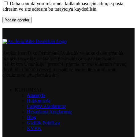
Daha sonraki yorumlarımda kullanılması için adım, e-posta
adresim ve site adresim bu tarayıcıya kaydedilsin.
Avukat İrem Bike Demirhan, Avukatlık ve hukuki danışmanlık
hizmeti vermekte ve faaliyet gösterdiği çalışma alanlarında
“Hukukun Üstünlüğü” prensibi ışığında, müvekkillerinin ihtiyaç
duydukları hukuki desteğin tespiti ve temini ile sorunlarının
çözülmesini amaçlamaktadır.
KURUMSAL
Anasayfa
Hakkımızda
Çalışma Alanlarımız
Hesaplama Araçlarımız
Blog
Gizlilik Politikası
KVKK