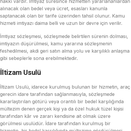
hakkı vardır. İmtiyaz süresince hizmetten yararlananlardan
alınacak olan bedel veya ücret, esasları kanunla
saptanacak olan bir tarife üzerinden tahsil olunur. Kamu
hizmeti imtiyazı daima belli ve uzun bir devre için verilir.
İmtiyaz sözleşmesi, sözleşmede belirtilen sürenin dolması,
imtiyazın düşürülmesi, kamu yararına sözleşmenin
feshedilmesi, akdi geri satın alma yolu ve karşılıklı anlaşma
gibi sebeplerle sona erebilmektedir.
İltizam Usulü
İltizam Usulü, idarece kurulmuş bulunan bir hizmetin, araç
gerecin idare tarafından sağlanmasıyla, sözleşmede
kararlaştırılan götürü veya orantılı bir bedel karşılığında
mültezim denen gerçek kişi ya da özel hukuk tüzel kişisi
tarafından kâr ve zararı kendisine ait olmak üzere
görülmesi usulüdür. İdare tarafından kurulmuş bir
hizmetin, bir bedel karşılığında mültezime gördürülmesi