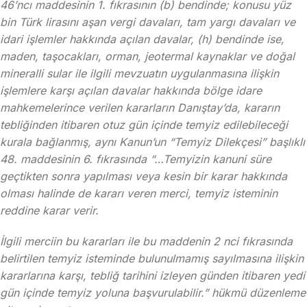
46’ncı maddesinin 1. fıkrasının (b) bendinde; konusu yüz
bin Türk lirasını aşan vergi davaları, tam yargı davaları ve
idari işlemler hakkında açılan davalar, (h) bendinde ise,
maden, taşocakları, orman, jeotermal kaynaklar ve doğal
mineralli sular ile ilgili mevzuatın uygulanmasına ilişkin
işlemlere karşı açılan davalar hakkında bölge idare
mahkemelerince verilen kararların Danıştay’da, kararın
tebliğinden itibaren otuz gün içinde temyiz edilebileceği
kurala bağlanmış, aynı Kanun’un “Temyiz Dilekçesi” başlıklı
48. maddesinin 6. fıkrasında “…Temyizin kanuni süre
geçtikten sonra yapılması veya kesin bir karar hakkında
olması halinde de kararı veren merci, temyiz isteminin
reddine karar verir.
İlgili merciin bu kararları ile bu maddenin 2 nci fıkrasında
belirtilen temyiz isteminde bulunulmamış sayılmasına ilişkin
kararlarına karşı, tebliğ tarihini izleyen günden itibaren yedi
gün içinde temyiz yoluna başvurulabilir.” hükmü düzenleme