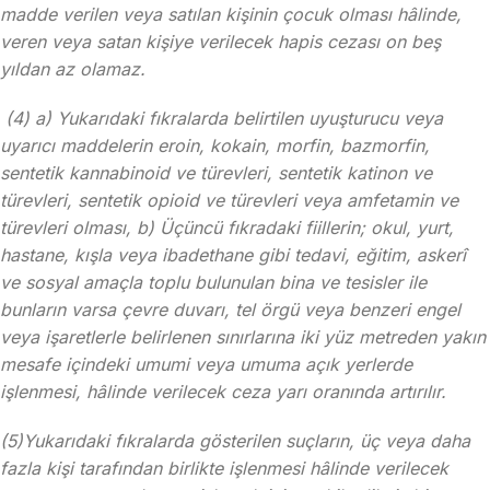
madde verilen veya satılan kişinin çocuk olması hâlinde,
veren veya satan kişiye verilecek hapis cezası on beş
yıldan az olamaz.
(4) a) Yukarıdaki fıkralarda belirtilen uyuşturucu veya
uyarıcı maddelerin eroin, kokain, morfin, bazmorfin,
sentetik kannabinoid ve türevleri, sentetik katinon ve
türevleri, sentetik opioid ve türevleri veya amfetamin ve
türevleri olması, b) Üçüncü fıkradaki fiillerin; okul, yurt,
hastane, kışla veya ibadethane gibi tedavi, eğitim, askerî
ve sosyal amaçla toplu bulunulan bina ve tesisler ile
bunların varsa çevre duvarı, tel örgü veya benzeri engel
veya işaretlerle belirlenen sınırlarına iki yüz metreden yakın
mesafe içindeki umumi veya umuma açık yerlerde
işlenmesi, hâlinde verilecek ceza yarı oranında artırılır.
(5)Yukarıdaki fıkralarda gösterilen suçların, üç veya daha
fazla kişi tarafından birlikte işlenmesi hâlinde verilecek