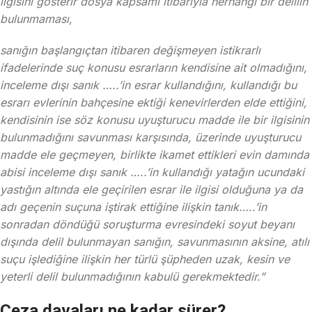
ilgisini gösterir dosya kapsamı itibarıyla herhangi bir delilin
bulunmaması,
sanığın başlangıçtan itibaren değişmeyen istikrarlı
ifadelerinde suç konusu esrarların kendisine ait olmadığını,
inceleme dışı sanık …..’in esrar kullandığını, kullandığı bu
esrarı evlerinin bahçesine ektiği kenevirlerden elde ettiğini,
kendisinin ise söz konusu uyuşturucu madde ile bir ilgisinin
bulunmadığını savunması karşısında, üzerinde uyuşturucu
madde ele geçmeyen, birlikte ikamet ettikleri evin damında
abisi inceleme dışı sanık …..’in kullandığı yatağın ucundaki
yastığın altında ele geçirilen esrar ile ilgisi olduğuna ya da
adı geçenin suçuna iştirak ettiğine ilişkin tanık…..’in
sonradan döndüğü soruşturma evresindeki soyut beyanı
dışında delil bulunmayan sanığın, savunmasının aksine, atılı
suçu işlediğine ilişkin her türlü şüpheden uzak, kesin ve
yeterli delil bulunmadığının kabulü gerekmektedir.”
Ceza davaları ne kadar sürer?