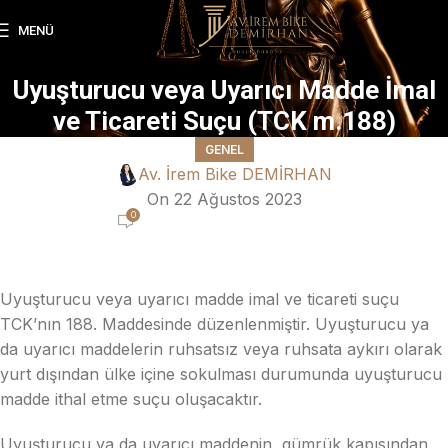
MENÜ
Uyuşturucu veya Uyarıcı Madde İmal
ve Ticareti Suçu (TCK m.188)
GENEL
Av. İrem Bike DEMİRHAN
On 22 Ağustos 2023
0
Uyuşturucu veya uyarıcı madde imal ve ticareti suçu
TCK’nın 188. Maddesinde düzenlenmiştir. Uyuşturucu ya
da uyarıcı maddelerin ruhsatsız veya ruhsata aykırı olarak
yurt dışından ülke içine sokulması durumunda uyuşturucu
madde ithal etme suçu oluşacaktır.
Uyuşturucu ya da uyarıcı maddenin, gümrük kapısından