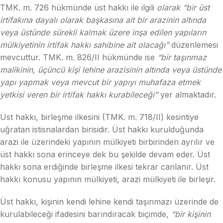
TMK. m. 726 hükmünde üst hakkı ile ilgili
olarak “bir üst
irtifakına dayalı olarak başkasına ait bir arazinin altında
veya üstünde sürekli kalmak üzere inşa edilen yapıların
mülkiyetinin irtifak hakkı sahibine ait olacağı”
düzenlemesi
mevcuttur. TMK. m. 826/II hükmünde ise
“bir taşınmaz
malikinin, üçüncü kişi lehine arazisinin altında veya üstünde
yapı yapmak veya mevcut bir yapıyı muhafaza etmek
yetkisi veren bir irtifak hakkı kurabileceği”
yer almaktadır.
Üst hakkı, birleşme ilkesini (TMK. m. 718/II) kesintiye
uğratan istisnalardan birisidir. Üst hakkı kurulduğunda
arazi ile üzerindeki yapının mülkiyeti birbirinden ayrılır ve
üst hakkı sona erinceye dek bu şekilde devam eder. Üst
hakkı sona erdiğinde birleşme ilkesi tekrar canlanır. Üst
hakkı konusu yapının mülkiyeti, arazi mülkiyeti ile birleşir.
Üst hakkı, kişinin kendi lehine kendi taşınmazı üzerinde de
kurulabileceği ifadesini barındıracak biçimde,
“bir kişinin