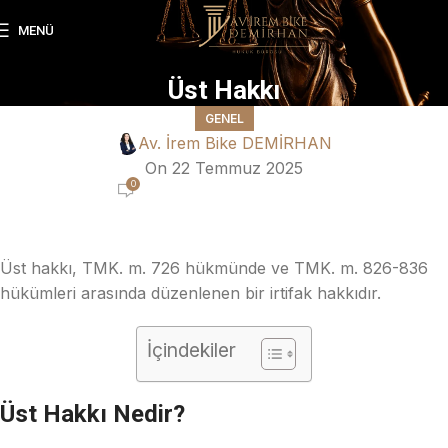
MENÜ
Üst Hakkı
GENEL
Av. İrem Bike DEMİRHAN
On 22 Temmuz 2025
0
Üst hakkı, TMK. m. 726 hükmünde ve TMK. m. 826-836
hükümleri arasında düzenlenen bir irtifak hakkıdır.
İçindekiler
Üst Hakkı Nedir?