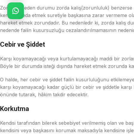
Zorlayıcı neden durumu zorda kalış(zorunluluk) benzerse de
kendisini feda etmek suretiyle başkasına zarar vermeme olan
hareket etmek zorundadır. Bu nedenledir ki, zorda kalış d
nedende failin kusursuzluğu cezalandırılmamasının nedenid
Cebir ve Şiddet
Karşı koyamayacağı veya kurtulamayacağı maddi bir zorlam
Böyle bir durumda isteği dışında hareket etmek zorunda kal
O halde, her cebir ve şiddet failin kusurluluğunu etkilemeye
karşı koyamayacağı kadar güçlü bir cebir ve şiddetle karşı 
önünde tutarak, hâkim takdir edecektir.
Korkutma
Kendisi tarafından bilerek sebebiyet verilmemiş olan ve b
kendisini veya başkasını korumak maksadıyla kendisine işl