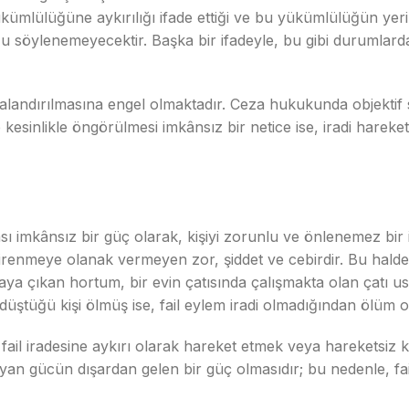
kümlülüğüne aykırılığı ifade ettiği ve bu yükümlülüğün yerin
lduğu söylenemeyecektir. Başka bir ifadeyle, bu gibi duruml
ezalandırılmasına engel olmaktadır. Ceza hukukunda objektif
kesinlikle öngörülmesi imkânsız bir netice ise, iradi hareke
ası imkânsız bir güç olarak, kişiyi zorunlu ve önlenemez bi
 direnmeye olanak vermeyen zor, şiddet ve cebirdir. Bu hald
taya çıkan hortum, bir evin çatısında çalışmakta olan çatı u
düştüğü kişi ölmüş ise, fail eylem iradi olmadığından ölüm
ail iradesine aykırı olarak hareket etmek veya hareketsiz k
yan gücün dışardan gelen bir güç olmasıdır; bu nedenle, fai