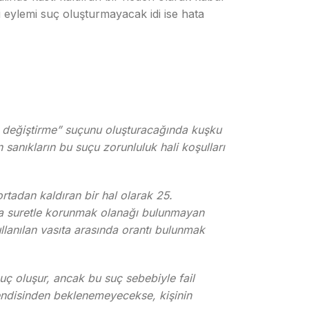
i eylemi suç oluşturmayacak idi ise hata
ı değiştirme” suçunu oluşturacağında kuşku
sanıkların bu suçu zorunluluk hali koşulları
rtadan kaldıran bir hal olarak 25.
şka suretle korunmak olanağı bulunmayan
llanılan vasıta arasında orantı bulunmak
uç oluşur, ancak bu suç sebebiyle fail
kendisinden beklenemeyecekse, kişinin