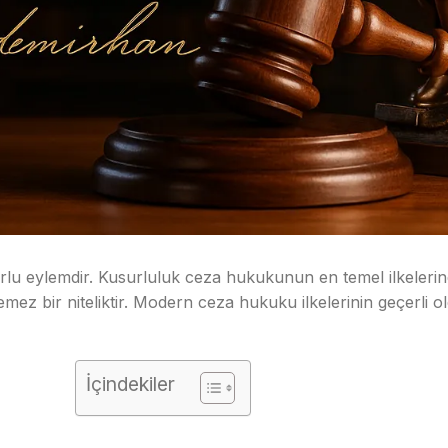
lu eylemdir. Kusurluluk ceza hukukunun en temel ilkelerind
emez bir niteliktir. Modern ceza hukuku ilkelerinin geçerli 
İçindekiler