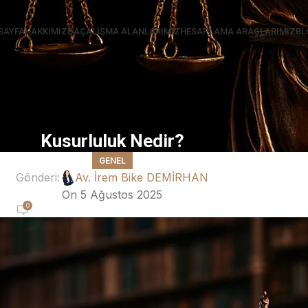
SAYFA
HAKKIMIZDA
ÇALIŞMA ALANLARIMIZ
HESAPLAMA ARAÇLARIMIZ
BL
Kusurluluk Nedir?
GENEL
Gönderi:
Av. İrem Bike DEMİRHAN
On 5 Ağustos 2025
0