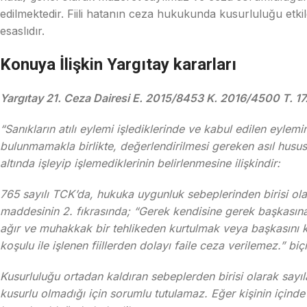
edilmektedir. Fiili hatanın ceza hukukunda kusurluluğu etkil
esaslıdır.
Konuya İlişkin Yargıtay kararları
Yargıtay 21. Ceza Dairesi E. 2015/8453 K. 2016/4500 T. 1
“Sanıkların atılı eylemi işlediklerinde ve kabul edilen ey
bulunmamakla birlikte, değerlendirilmesi gereken asıl husus
altında işleyip işlemediklerinin belirlenmesine ilişkindir:
765 sayılı TCK’da, hukuka uygunluk sebeplerinden birisi olar
maddesinin 2. fıkrasında; “Gerek kendisine gerek başkasın
ağır ve muhakkak bir tehlikeden kurtulmak veya başkasını kur
koşulu ile işlenen fiillerden dolayı faile ceza verilemez.” bi
Kusurluluğu ortadan kaldıran sebeplerden birisi olarak sayı
kusurlu olmadığı için sorumlu tutulamaz. Eğer kişinin için