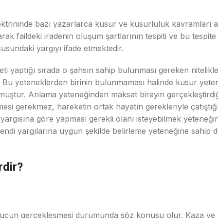
Doktrininde bazı yazarlarca kusur ve kusurluluk kavramları a
larak faildeki iradenin oluşum şartlarının tespiti ve bu tespit
usundaki yargıyı ifade etmektedir.
eketi yaptığı sırada o şahsın sahip bulunması gereken nitelik
ktir. Bu yeteneklerden birinin bulunmaması halinde kusur y
muştur. Anlama yeteneğinden maksat bireyin gerçekleştirdiğ
esi gerekmez, hareketin ortak hayatın gerekleriyle çatıştığın
 yargısına göre yapması gerekli olanı isteyebilmek yeteneğind
 kendi yargılarına uygun şekilde belirleme yeteneğine sahip de
rdir?
sonucun gerçekleşmesi durumunda söz konusu olur. Kaza ve 