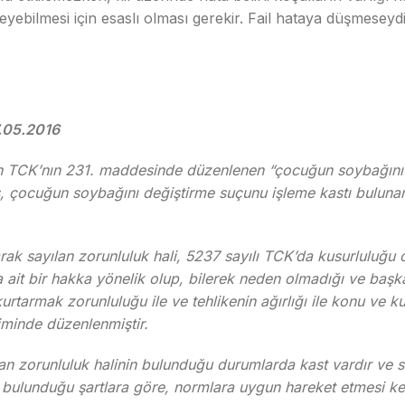
eyebilmesi için esaslı olması gerekir. Fail hataya düşmeseyd
7.05.2016
lemin TCK’nın 231. maddesinde düzenlenen “çocuğun soybağın
, çocuğun soybağını değiştirme suçunu işleme kastı bulunan 
ak sayılan zorunluluk hali, 5237 sayılı TCK’da kusurluluğu o
a ait bir hakka yönelik olup, bilerek neden olmadığı ve ba
tarmak zorunluluğu ile ve tehlikenin ağırlığı ile konu ve ku
çiminde düzenlenmiştir.
lan zorunluluk halinin bulunduğu durumlarda kast vardır ve s
de bulunduğu şartlara göre, normlara uygun hareket etmesi 