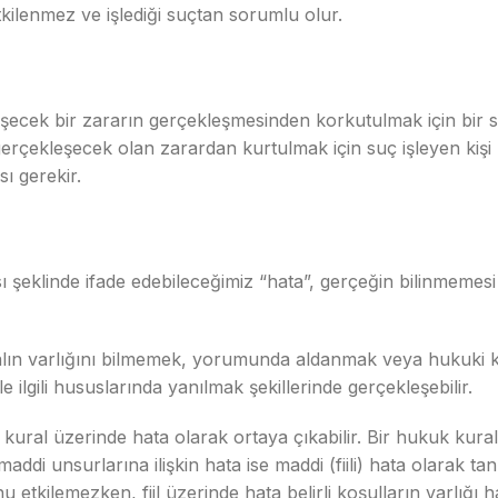
tkilenmez ve işlediği suçtan sorumlu olur.
eşecek bir zararın gerçekleşmesinden korkutulmak için bir
gerçekleşecek olan zarardan kurtulmak için suç işleyen kiş
ı gerekir.
klinde ifade edebileceğimiz “hata”, gerçeğin bilinmemesi y
kuralın varlığını bilmemek, yorumunda aldanmak veya hukuki
lgili hususlarında yanılmak şekillerinde gerçekleşebilir.
 ve kural üzerinde hata olarak ortaya çıkabilir. Bir hukuk ku
di unsurlarına ilişkin hata ise maddi (fiili) hata olarak t
tkilemezken, fiil üzerinde hata belirli koşulların varlığı h