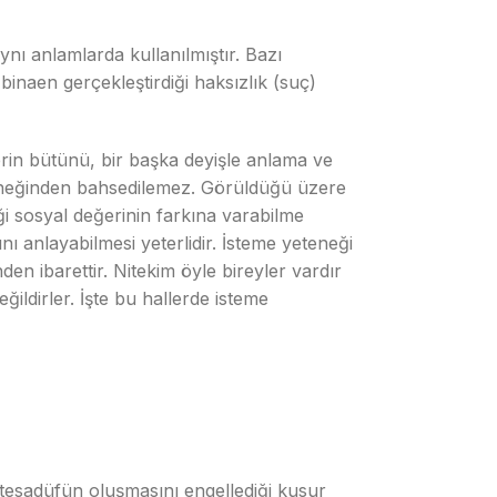
ynı anlamlarda kullanılmıştır. Bazı
e binaen gerçekleştirdiği haksızlık (suç)
lerin bütünü, bir başka deyişle anlama ve
eteneğinden bahsedilemez. Görüldüğü üzere
i sosyal değerinin farkına varabilme
ı anlayabilmesi yeterlidir. İsteme yeteneği
en ibarettir. Nitekim öyle bireyler vardır
ğildirler. İşte bu hallerde isteme
tesadüfün oluşmasını engellediği kusur