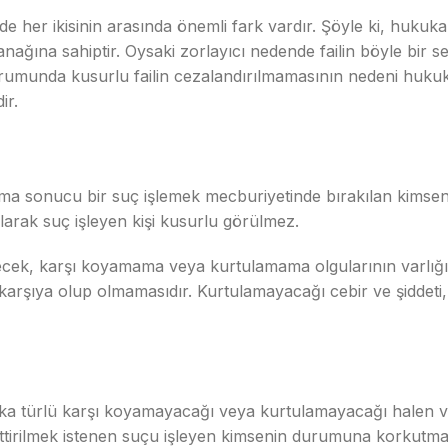
 her ikisinin arasında önemli fark vardır. Şöyle ki, hukuka
ağına sahiptir. Oysaki zorlayıcı nedende failin böyle bir se
urumunda kusurlu failin cezalandırılmamasının nedeni huku
ir.
a sonucu bir suç işlemek mecburiyetinde bırakılan kimsen
arak suç işleyen kişi kusurlu görülmez.
cek, karşı koyamama veya kurtulamama olgularının varlığı araş
karşıya olup olmamasıdır. Kurtulamayacağı cebir ve şiddeti, 
aşka türlü karşı koyamayacağı veya kurtulamayacağı halen 
ettirilmek istenen suçu işleyen kimsenin durumuna korkutm