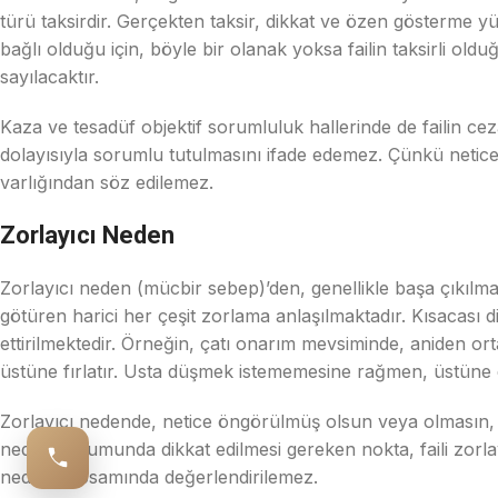
türü taksirdir. Gerçekten taksir, dikkat ve özen gösterme yü
bağlı olduğu için, böyle bir olanak yoksa failin taksirli o
sayılacaktır.
Kaza ve tesadüf objektif sorumluluk hallerinde de failin c
dolayısıyla sorumlu tutulmasını ifade edemez. Çünkü netice 
varlığından söz edilemez.
Zorlayıcı Neden
Zorlayıcı neden (mücbir sebep)’den, genellikle başa çıkılm
götüren harici her çeşit zorlama anlaşılmaktadır. Kısacası
ettirilmektedir. Örneğin, çatı onarım mevsiminde, aniden or
üstüne fırlatır. Usta düşmek istememesine rağmen, üstüne 
Zorlayıcı nedende, netice öngörülmüş olsun veya olmasın, f
neden durumunda dikkat edilmesi gereken nokta, faili zorla
neden kapsamında değerlendirilemez.