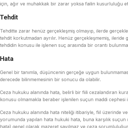
için, ağır ve muhakkak bir zarar yoksa failin kusurluluğu e
Tehdit
Tehditte zarar henüz gerçekleşmiş olmayıp, ilerde gerçekl
tehdit korkutmadan ayrılır. Henüz gerçekleşmemiş, ileride 
tehdidin konusu ile işlenen suç arasında bir orantı bulunmas
Hata
Genel bir tanımla, düşüncenin gerçeğe uygun bulunmaması şe
derecede bilinmemesinin bir sonucu da olabilir.
Ceza hukuku alanında hata, belirli bir fiili cezalandıran 
konusu olmamakla beraber işlenilen suçun maddi cephesi ile i
Ceza hukuku alanında hata niteliği itibariyle, fiil üzerinde
yorumunda yapılan hata hukuki hata, buna karşılık suçun mad
hata) genel olarak mazeret sayılmaz ve ceza sorumluluğunu e