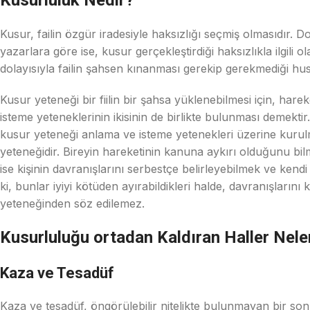
Kusur, failin özgür iradesiyle haksızlığı seçmiş olmasıdır. 
yazarlara göre ise, kusur gerçekleştirdiği haksızlıkla ilgili o
dolayısıyla failin şahsen kınanması gerekip gerekmediği hus
Kusur yeteneği bir fiilin bir şahsa yüklenebilmesi için, har
isteme yeteneklerinin ikisinin de birlikte bulunması deme
kusur yeteneği anlama ve isteme yetenekleri üzerine kurul
yeteneğidir. Bireyin hareketinin kanuna aykırı olduğunu bilm
ise kişinin davranışlarını serbestçe belirleyebilmek ve kendi
ki, bunlar iyiyi kötüden ayırabildikleri halde, davranışlarını
yeteneğinden söz edilemez.
Kusurluluğu ortadan Kaldıran Haller Nele
Kaza ve Tesadüf
Kaza ve tesadüf, öngörülebilir nitelikte bulunmayan bir 