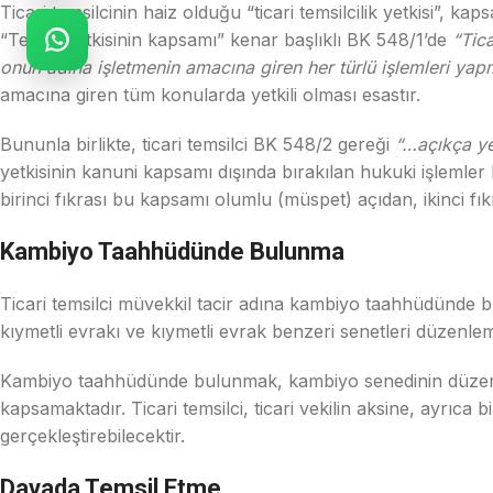
Ticari temsilcinin haiz olduğu “ticari temsilcilik yetkisi”, ka
“Temsil yetkisinin kapsamı” kenar başlıklı BK 548/1’de
“Tic
onun adına işletmenin amacına giren her türlü işlemleri yapma
amacına giren tüm konularda yetkili olması esastır.
Bununla birlikte, ticari temsilci BK 548/2 gereği
“…açıkça ye
yetkisinin kanuni kapsamı dışında bırakılan hukuki işlemler 
birinci fıkrası bu kapsamı olumlu (müspet) açıdan, ikinci fık
Kambiyo Taahhüdünde Bulunma
Ticari temsilci müvekkil tacir adına kambiyo taahhüdünde bul
kıymetli evrakı ve kıymetli evrak benzeri senetleri düzenl
Kambiyo taahhüdünde bulunmak, kambiyo senedinin düzenlenm
kapsamaktadır. Ticari temsilci, ticari vekilin aksine, ayrıca
gerçekleştirebilecektir.
Davada Temsil Etme