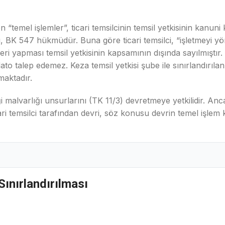
 “temel işlemler”, ticari temsilcinin temsil yetkisinin kanun
, BK 547 hükmüdür. Buna göre ticari temsilci, “işletmeyi yö
eri yapması temsil yetkisinin kapsamının dışında sayılmıştır. 
o talep edemez. Keza temsil yetkisi şube ile sınırlandırılan 
maktadır.
iği malvarlığı unsurlarını (TK 11/3) devretmeye yetkilidir. An
cari temsilci tarafından devri, söz konusu devrin temel iş
Sınırlandırılması