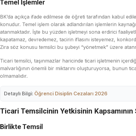
Temel İşlemler
BK’da açıkça ifade edilmese de öğreti tarafından kabul edilen
konudur. Temel işlem olarak adlandırılan işlemlerin kaynağı
atanmaktadır. İşte bu yüzden işletmeyi sona erdirici faaliyetl
kapatamaz, devredemez, tacirin iflasını isteyemez, konkordat
Zira söz konusu temsilci bu şubeyi “yönetmek” üzere atan
Ticari temsilci, taşınmazlar haricinde ticari işletmenin içerd
malvarlığının önemli bir miktarını oluşturuyorsa, bunun ti
olmamalıdır.
Detaylı Bilgi:
Öğrenci Disiplin Cezaları 2026
Ticari Temsilcinin Yetkisinin Kapsamının 
Birlikte Temsil