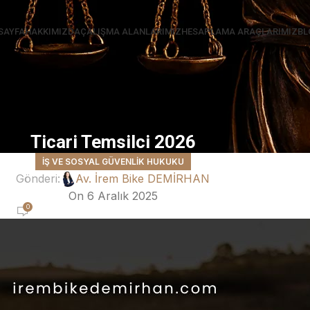
SAYFA
HAKKIMIZDA
ÇALIŞMA ALANLARIMIZ
HESAPLAMA ARAÇLARIMIZ
BL
Ticari Temsilci 2026
İŞ VE SOSYAL GÜVENLIK HUKUKU
Gönderi:
Av. İrem Bike DEMİRHAN
On 6 Aralık 2025
0