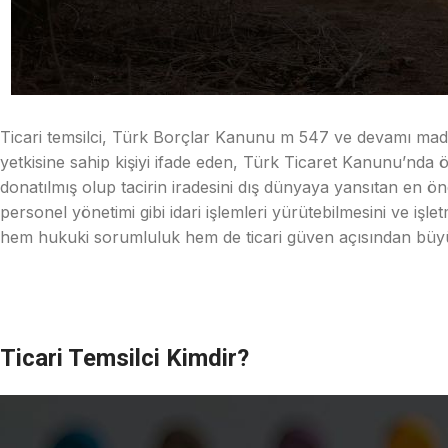
Ticari temsilci, Türk Borçlar Kanunu m 547 ve devamı mad
yetkisine sahip kişiyi ifade eden, Türk Ticaret Kanunu’nda öze
donatılmış olup tacirin iradesini dış dünyaya yansıtan en öne
personel yönetimi gibi idari işlemleri yürütebilmesini ve işle
hem hukuki sorumluluk hem de ticari güven açısından büyük öne
Ticari Temsilci Kimdir?