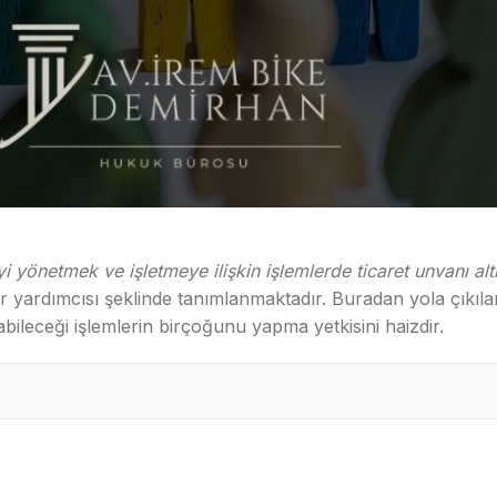
yi yönetmek ve işletmeye ilişkin işlemlerde ticaret unvanı altın
r yardımcısı şeklinde tanımlanmaktadır. Buradan yola çıkılarak
yapabileceği işlemlerin birçoğunu yapma yetkisini haizdir.