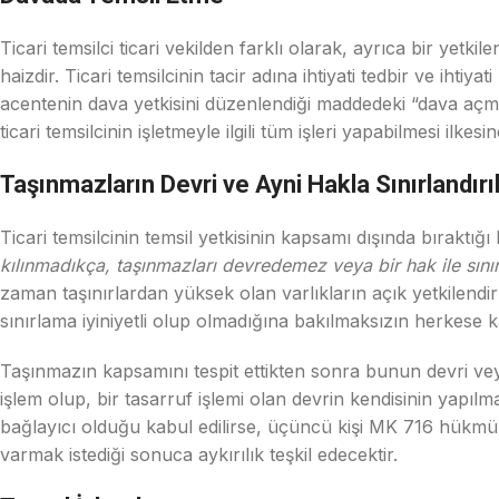
Ticari temsilci ticari vekilden farklı olarak, ayrıca bir yetki
haizdir. Ticari temsilcinin tacir adına ihtiyati tedbir ve iht
acentenin dava yetkisini düzenlendiği maddedeki “dava açma” i
ticari temsilcinin işletmeyle ilgili tüm işleri yapabilmesi 
Taşınmazların Devri ve Ayni Hakla Sınırlandır
Ticari temsilcinin temsil yetkisinin kapsamı dışında bırakt
kılınmadıkça, taşınmazları devredemez veya bir hak ile sını
zaman taşınırlardan yüksek olan varlıkların açık yetkilendir
sınırlama iyiniyetli olup olmadığına bakılmaksızın herkese ka
Taşınmazın kapsamını tespit ettikten sonra bunun devri veya 
işlem olup, bir tasarruf işlemi olan devrin kendisinin yapıl
bağlayıcı olduğu kabul edilirse, üçüncü kişi MK 716 hükmü
varmak istediği sonuca aykırılık teşkil edecektir.