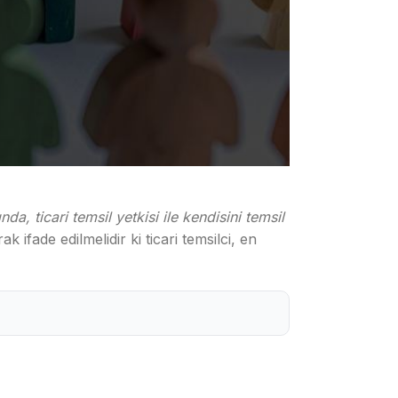
da, ticari temsil yetkisi ile kendisini temsil
 ifade edilmelidir ki ticari temsilci, en