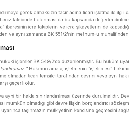
lendirmeye gerek olmaksızın tacir adına ticari işletme ile ilgil
iyati haciz talebinde bulunması da bu kapsamda değerlendirilme
baresinin icra takiplerini ve icra şikayetlerini de kapsadığı 
ilkesinden ve aynı zamanda BK 551/2’nin mefhum-u muhalifinden
ılması
ığı hukuki işlemler BK 549/2’de düzenlenmiştir. Bu hüküm uya
rlandıramaz.”
Hükmün amacı, işletmenin “işletilmesi” bakım
me olmadan ticari temsilci tarafından devrini veya ayni hak i
rşı geçerli olur.
ayni bir hakla sınırlandırılması üzerinde durulmalıdır. Devir
ması mümkün olmadığı gibi devre ilişkin borçlandırıcı sözleşm
 uyarınca taşınmazın mülkiyetinin kendisine geçmesini sağl