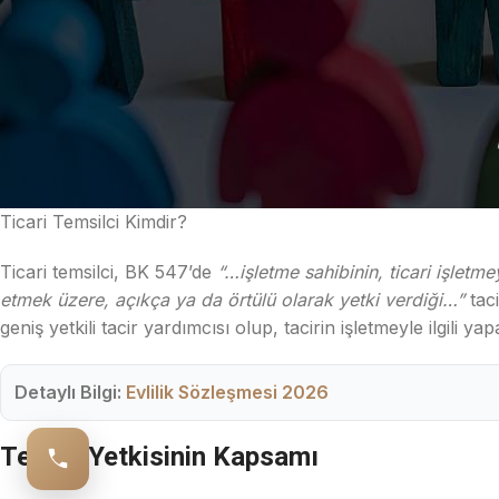
Ticari Temsilci Kimdir?
Ticari temsilci, BK 547’de
“…işletme sahibinin, ticari işletme
etmek üzere, açıkça ya da örtülü olarak yetki verdiği…”
taci
geniş yetkili tacir yardımcısı olup, tacirin işletmeyle ilgili 
Detaylı Bilgi:
Evlilik Sözleşmesi 2026
Temsil Yetkisinin Kapsamı