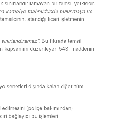
 sınırlandırılamayan bir temsil yetkisidir.
i adına kambiyo taahhüdünde bulunmaya ve
msilcinin, atandığı ticari işletmenin
 sınırlandıramaz”.
Bu fıkrada temsil
isinin kapsamını düzenleyen 548. maddenin
iyo senetleri dışında kalan diğer tüm
 edilmesini (poliçe bakımından)
iri bağlayıcı bu işlemleri