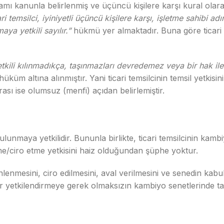
psamı kanunla belirlenmiş ve üçüncü kişilere karşı kural olarak
ari temsilci, iyiniyetli üçüncü kişilere karşı, işletme sahib
ya yetkili sayılır.”
hükmü yer almaktadır. Buna göre ticari te
tkili kılınmadıkça, taşınmazları devredemez veya bir hak ile
hüküm altına alınmıştır. Yani ticari temsilcinin temsil yetk
rası ise olumsuz (menfi) açıdan belirlemiştir.
unmaya yetkilidir. Bununla birlikte, ticari temsilcinin kamb
eme/ciro etme yetkisini haiz olduğundan şüphe yoktur.
esini, ciro edilmesini, aval verilmesini ve senedin kabul
 bir yetkilendirmeye gerek olmaksızın kambiyo senetlerinde tac