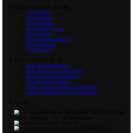
ÇALIŞMA ALANLARIMIZ
Aile Hukuku
Ceza Hukuku
Miras Hukuku
Sivas Miras Avukatı
Sivas Avukat
Sivas Boşanma Avukatı
Bilişim Hukuku
Vergi Hukuku
HIZLI BAĞLANTILAR
İnfaz-Yatar Hesaplama
Araç Değer Kaybı Hesaplama
Kira Artış Oranı Hesaplama
Tapu Harcı Hesaplama
Kıdem ve İhbar Tazminatı Hesaplama
İş Kazası Maddi Tazminat Hesaplama
İletişim
Hikmet Işık Caddesi Sularbaşı Mahallesi
Şenyurt Sitesi Kat 2 No: 218 Merkez/Sivas
0545 588 02 58
irembikedemirhan@gmail.com