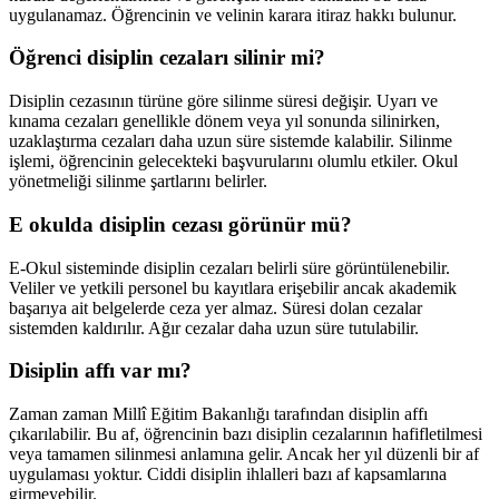
uygulanamaz. Öğrencinin ve velinin karara itiraz hakkı bulunur.
Öğrenci disiplin cezaları silinir mi?
Disiplin cezasının türüne göre silinme süresi değişir. Uyarı ve
kınama cezaları genellikle dönem veya yıl sonunda silinirken,
uzaklaştırma cezaları daha uzun süre sistemde kalabilir. Silinme
işlemi, öğrencinin gelecekteki başvurularını olumlu etkiler. Okul
yönetmeliği silinme şartlarını belirler.
E okulda disiplin cezası görünür mü?
E-Okul sisteminde disiplin cezaları belirli süre görüntülenebilir.
Veliler ve yetkili personel bu kayıtlara erişebilir ancak akademik
başarıya ait belgelerde ceza yer almaz. Süresi dolan cezalar
sistemden kaldırılır. Ağır cezalar daha uzun süre tutulabilir.
Disiplin affı var mı?
Zaman zaman Millî Eğitim Bakanlığı tarafından disiplin affı
çıkarılabilir. Bu af, öğrencinin bazı disiplin cezalarının hafifletilmesi
veya tamamen silinmesi anlamına gelir. Ancak her yıl düzenli bir af
uygulaması yoktur. Ciddi disiplin ihlalleri bazı af kapsamlarına
girmeyebilir.