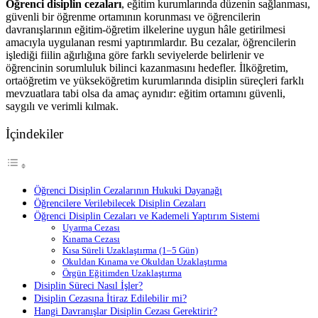
Öğrenci disiplin cezaları
, eğitim kurumlarında düzenin sağlanması,
güvenli bir öğrenme ortamının korunması ve öğrencilerin
davranışlarının eğitim-öğretim ilkelerine uygun hâle getirilmesi
amacıyla uygulanan resmi yaptırımlardır. Bu cezalar, öğrencilerin
işlediği fiilin ağırlığına göre farklı seviyelerde belirlenir ve
öğrencinin sorumluluk bilinci kazanmasını hedefler. İlköğretim,
ortaöğretim ve yükseköğretim kurumlarında disiplin süreçleri farklı
mevzuatlara tabi olsa da amaç aynıdır: eğitim ortamını güvenli,
saygılı ve verimli kılmak.
İçindekiler
Öğrenci Disiplin Cezalarının Hukuki Dayanağı
Öğrencilere Verilebilecek Disiplin Cezaları
Öğrenci Disiplin Cezaları ve Kademeli Yaptırım Sistemi
Uyarma Cezası
Kınama Cezası
Kısa Süreli Uzaklaştırma (1–5 Gün)
Okuldan Kınama ve Okuldan Uzaklaştırma
Örgün Eğitimden Uzaklaştırma
Disiplin Süreci Nasıl İşler?
Disiplin Cezasına İtiraz Edilebilir mi?
Hangi Davranışlar Disiplin Cezası Gerektirir?