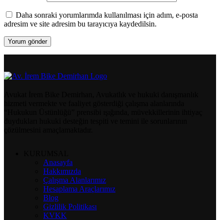
Daha sonraki yorumlarımda kullanılması için adım, e-posta
adresim ve site adresim bu tarayıcıya kaydedilsin.
Avukat İrem Bike Demirhan, Avukatlık ve hukuki danışmanlık
hizmeti vermekte ve faaliyet gösterdiği çalışma alanlarında
“Hukukun Üstünlüğü” prensibi ışığında, müvekkillerinin ihtiyaç
duydukları hukuki desteğin tespiti ve temini ile sorunlarının
çözülmesini amaçlamaktadır.
KURUMSAL
Anasayfa
Hakkımızda
Çalışma Alanlarımız
Hesaplama Araçlarımız
Blog
Gizlilik Politikası
KVKK