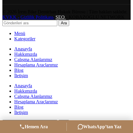
©
2026
İrem Bike Demirhan Hukuk Bürosu | Tüm hakları saklıdır.
KVKK -
Gizlilik Politikası-
SEO
- KOBAZOGLU NETWORK
Ara
Menü
Kategoriler
Anasayfa
Hakkımızda
Çalışma Alanlarımız
Hesaplama Araçlarımız
Blog
İletişim
Anasayfa
Hakkımızda
Çalışma Alanlarımız
Hesaplama Araçlarımız
Blog
İletişim
Ara
Hemen Ara
WhatsApp’tan Yaz
Aradığınız gönderileri görmek için yazmaya başlayın.