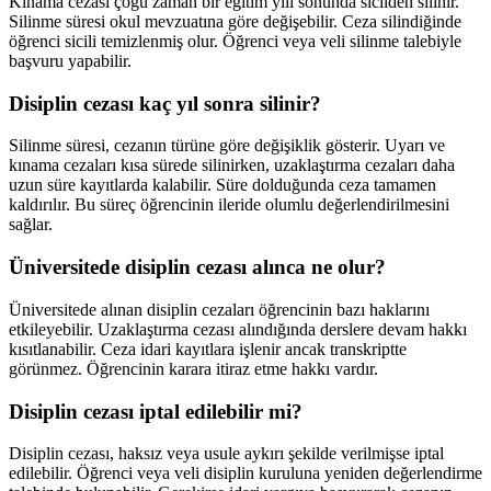
Kınama cezası çoğu zaman bir eğitim yılı sonunda sicilden silinir.
Silinme süresi okul mevzuatına göre değişebilir. Ceza silindiğinde
öğrenci sicili temizlenmiş olur. Öğrenci veya veli silinme talebiyle
başvuru yapabilir.
Disiplin cezası kaç yıl sonra silinir?
Silinme süresi, cezanın türüne göre değişiklik gösterir. Uyarı ve
kınama cezaları kısa sürede silinirken, uzaklaştırma cezaları daha
uzun süre kayıtlarda kalabilir. Süre dolduğunda ceza tamamen
kaldırılır. Bu süreç öğrencinin ileride olumlu değerlendirilmesini
sağlar.
Üniversitede disiplin cezası alınca ne olur?
Üniversitede alınan disiplin cezaları öğrencinin bazı haklarını
etkileyebilir. Uzaklaştırma cezası alındığında derslere devam hakkı
kısıtlanabilir. Ceza idari kayıtlara işlenir ancak transkriptte
görünmez. Öğrencinin karara itiraz etme hakkı vardır.
Disiplin cezası iptal edilebilir mi?
Disiplin cezası, haksız veya usule aykırı şekilde verilmişse iptal
edilebilir. Öğrenci veya veli disiplin kuruluna yeniden değerlendirme