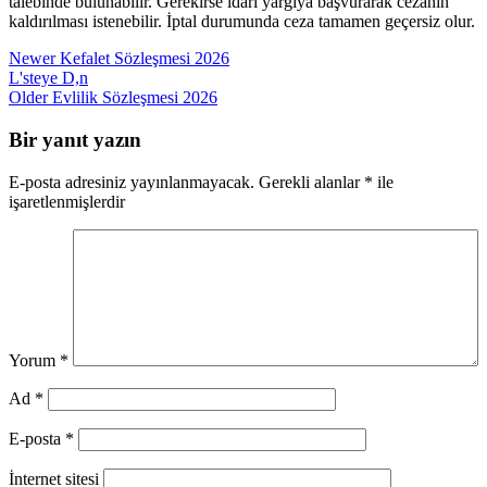
talebinde bulunabilir. Gerekirse idari yargıya başvurarak cezanın
kaldırılması istenebilir. İptal durumunda ceza tamamen geçersiz olur.
Newer
Kefalet Sözleşmesi 2026
L'steye D,n
Older
Evlilik Sözleşmesi 2026
Bir yanıt yazın
E-posta adresiniz yayınlanmayacak.
Gerekli alanlar
*
ile
işaretlenmişlerdir
Yorum
*
Ad
*
E-posta
*
İnternet sitesi