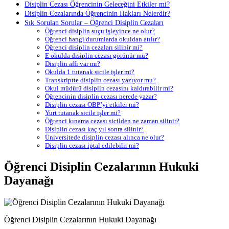
Disiplin Cezası Öğrencinin Geleceğini Etkiler mi?
Disiplin Cezalarında Öğrencinin Hakları Nelerdir?
Sık Sorulan Sorular – Öğrenci Disiplin Cezaları
Öğrenci disiplin suçu işleyince ne olur?
Öğrenci hangi durumlarda okuldan atılır?
Öğrenci disiplin cezaları silinir mi?
E okulda disiplin cezası görünür mü?
Disiplin affı var mı?
Okulda 1 tutanak sicile işler mi?
Transkriptte disiplin cezası yazıyor mu?
Okul müdürü disiplin cezasını kaldırabilir mi?
Öğrencinin disiplin cezası nerede yazar?
Disiplin cezası OBP’yi etkiler mi?
Yurt tutanak sicile işler mi?
Öğrenci kınama cezası sicilden ne zaman silinir?
Disiplin cezası kaç yıl sonra silinir?
Üniversitede disiplin cezası alınca ne olur?
Disiplin cezası iptal edilebilir mi?
Öğrenci Disiplin Cezalarının Hukuki
Dayanağı
Öğrenci Disiplin Cezalarının Hukuki Dayanağı