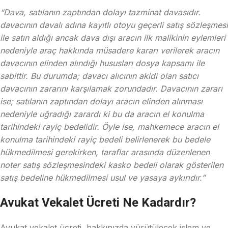
“Dava, satılanın zaptından dolayı tazminat davasıdır.
davacının davalı adına kayıtlı otoyu geçerli satış sözleşmesi
ile satın aldığı ancak dava dışı ara­cın ilk malikinin eylemleri
nedeniyle araç hakkında müsadere kararı verilerek aracın
davacının elinden alındığı hususları dosya kapsamı ile
sabittir. Bu du­rumda; davacı alıcının akidi olan satıcı
davacının zararını karşılamak zorunda­dır. Davacının zararı
ise; satılanın zaptından dolayı aracın elinden alınması
nedeniyle uğradığı zarardı ki bu da aracın el konulma
tarihindeki rayiç bedeli­dir. Öyle ise, mahkemece aracın el
konulma tarihindeki rayiç bedeli belirlene­rek bu bedele
hükmedilmesi gerekirken, taraflar arasında düzenlenen
noter satış sözleşmesindeki kasko bedeli olarak gösterilen
satış bedeline hükmedilmesi usul ve yasaya aykırıdır.”
Avukat Vekalet Ücreti Ne Kadardır?
Avukat vekalet ücreti, hakkınızda yürütülecek işlem ve