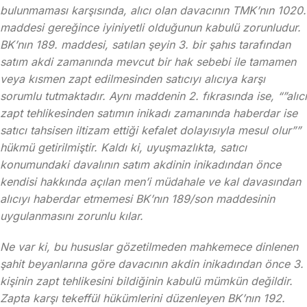
bulunmaması karşısında, alıcı olan davacının TMK’nın 1020.
maddesi gereğince iyiniyetli olduğunun kabulü zorunludur.
BK’nın 189. maddesi, satılan şeyin 3. bir şahıs tarafından
satım akdi zamanında mevcut bir hak sebebi ile tamamen
veya kısmen zapt edilmesinden satıcıyı alıcıya karşı
sorumlu tutmaktadır. Aynı maddenin 2. fıkrasında ise, “”alıcı
zapt tehlikesinden satımın inikadı zamanında haberdar ise
satıcı tahsisen iltizam ettiği kefalet dolayısıyla mesul olur””
hükmü getirilmiştir. Kaldı ki, uyuşmazlıkta, satıcı
konumundaki davalının satım akdinin inikadından önce
kendisi hakkında açılan men’i müdahale ve kal davasından
alıcıyı haberdar etmemesi BK’nın 189/son maddesinin
uygulanmasını zorunlu kılar.
Ne var ki, bu hususlar gözetilmeden mahkemece dinlenen
şahit beyanlarına göre davacının akdin inikadından önce 3.
kişinin zapt tehlikesini bildiğinin kabulü mümkün değildir.
Zapta karşı tekeffül hükümlerini düzenleyen BK’nın 192.