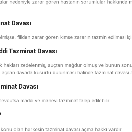
alar nedeniyle zarar gören hastanın sorumlular hakkında m
nat Davası
mişse, fiilden zarar gören kimse zararın tazmin edilmesi içi
ddi Tazminat Davası
ilik hakları zedelenmiş, suçtan mağdur olmuş ve bunun son
e açılan davada kusurlu bulunması halinde tazminat davası aç
zminat Davası
evcutsa maddi ve manevi tazminat talep edilebilir.
?
e konu olan herkesin tazminat davası açma hakkı vardır.