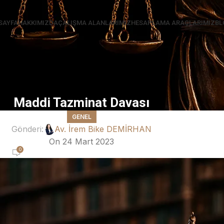
SAYFA
HAKKIMIZDA
ÇALIŞMA ALANLARIMIZ
HESAPLAMA ARAÇLARIMIZ
BL
Maddi Tazminat Davası
GENEL
Gönderi:
Av. İrem Bike DEMİRHAN
On 24 Mart 2023
0