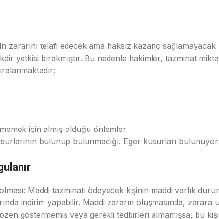
inin zararını telafi edecek ama haksız kazanç sağlamayacak
 yetkisi bırakmıştır. Bu nedenle hakimler, tazminat miktarın
sıralanmaktadır;
örmemek için almış olduğu önlemler
 kusurlarının bulunup bulunmadığı. Eğer kusurları bulunuyo
gulanır
 olması: Maddi tazminatı ödeyecek kişinin maddi varlık durum
rında indirim yapabilir. Maddi zararın oluşmasında, zarara
zen göstermemiş veya gerekli tedbirleri almamışsa, bu kişiy