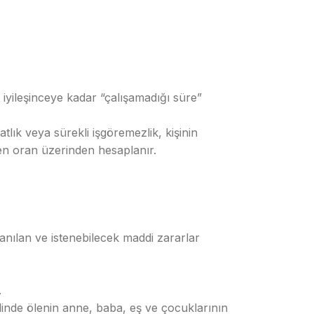
, iyileşinceye kadar “çalışamadığı süre”
tlık veya sürekli işgöremezlik, kişinin
len oran üzerinden hesaplanır.
nılan ve istenebilecek maddi zararlar
.
linde ölenin anne, baba, eş ve çocuklarının