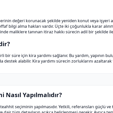
rinin değeri korunacak şekilde yeniden konut veya işyeri a
ffaf bilgi alma hakları vardır. Üçte iki çoğunlukla karar alı
inde maliklere tanınan itiraz hakkı sürecin adil bir şekilde i
dir?
li bir süre için kira yardımı sağlanır. Bu yardım, yapının bu
arlarda destek alabilir. Kira yardımı sürecin zorluklarını aza
 Nasıl Yapılmalıdır?
hit seçiminin yapılmasıdır. Yetkili, referansları güçlü ve te
air tüm detayların açıkça belirlenmesi gerekir. Ayrıca temi