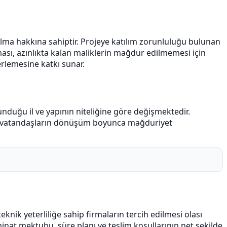
lma hakkına sahiptir. Projeye katılım zorunluluğu bulunan
nması, azınlıkta kalan maliklerin mağdur edilmemesi için
lerlemesine katkı sunar.
lunduğu il ve yapının niteliğine göre değişmektedir.
ltarak vatandaşların dönüşüm boyunca mağduriyet
knik yeterliliğe sahip firmaların tercih edilmesi olası
nat mektubu, süre planı ve teslim koşullarının net şekilde