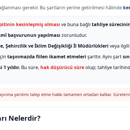
sağlanması gerekir. Bu şartların yerine getirilmesi hâlinde
ke
spitinin kesinleşmiş olması
ve buna bağlı
tahliye sürecin
smî başvurunun yapılması
zorunludur.
e, Şehircilik ve İklim Değişikliği İl Müdürlükleri
veya ilgil
için
taşınmazda fiilen ikamet etmeleri
şarttır. Aynı şart
sın
1 yıldır.
Bu süre,
hak düşürücü süre
olup; tahliye tarihin
 taşınma yardımı talep etme hakkı tamamen ortadan kalkar. Sürelerin
rı Nelerdir?