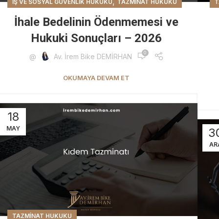
,
İŞ VE SOSYAL GÜVENLIK HUKUKU
TAZMINAT HUKUKU
T
İhale Bedelinin Ödenmemesi ve
Hukuki Sonuçları – 2026
0
@
Av. İrem Bike DEMİRHAN
OKUMAYA DEVAM ET
18
MAY
3
AR
TAZMINAT HUKUKU