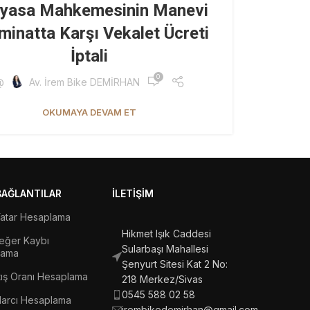
yasa Mahkemesinin Manevi
minatta Karşı Vekalet Ücreti
İptali
0
@
Av. İrem Bike DEMİRHAN
OKUMAYA DEVAM ET
 BAĞLANTILAR
İLETIŞIM
Yatar Hesaplama
Hikmet Işık Caddesi
eğer Kaybı
Sularbaşı Mahallesi
lama
Şenyurt Sitesi Kat 2 No:
rtış Oranı Hesaplama
218 Merkez/Sivas
0545 588 02 58
arcı Hesaplama
irembikedemirhan@gmail.com