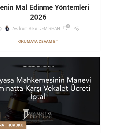
renin Mal Edinme Yöntemleri
2026
0
@
Av. İrem Bike DEMİRHAN
OKUMAYA DEVAM ET
NAT HUKUKU