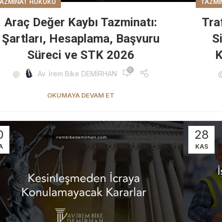
AZMINAT HUKUKU
TAZMI
Araç Değer Kaybı Tazminatı:
Tra
Şartları, Hesaplama, Başvuru
S
Süreci ve STK 2026
K
0
@
Av. İrem Bike DEMİRHAN
OKUMAYA DEVAM ET
0
28
A
KAS