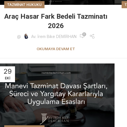
TAZMINAT HUKUKU
T
Araç Hasar Fark Bedeli Tazminatı
2026
0
@
Av. İrem Bike DEMİRHAN
OKUMAYA DEVAM ET
29
EKI