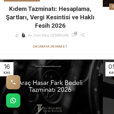
T
Kıdem Tazminatı: Hesaplama,
Şartları, Vergi Kesintisi ve Haklı
Fesih 2026
0
@
Av. İrem Bike DEMİRHAN
OKUMAYA DEVAM ET
16
0
KAS
KA