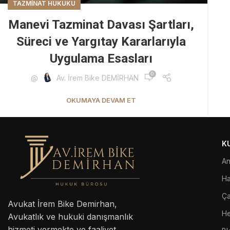
TAZMINAT HUKUKU
Manevi Tazminat Davası Şartları,
Süreci ve Yargıtay Kararlarıyla
Uygulama Esasları
0
@
Av. İrem Bike DEMİRHAN
OKUMAYA DEVAM ET
K
An
Ha
Ça
Avukat İrem Bike Demirhan,
He
Avukatlık ve hukuki danışmanlık
hizmeti vermekte ve faaliyet