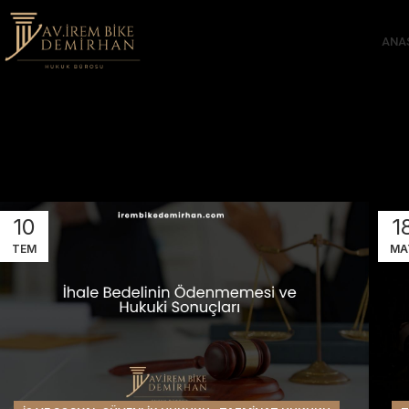
ANA
10
1
TEM
MA