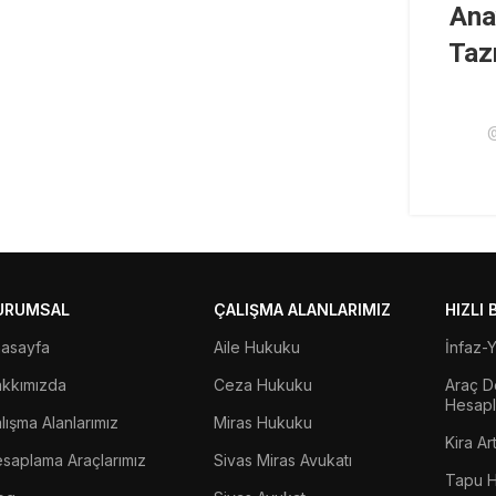
Ana
Taz
URUMSAL
ÇALIŞMA ALANLARIMIZ
HIZLI
asayfa
Aile Hukuku
İnfaz-
kkımızda
Ceza Hukuku
Araç D
Hesap
lışma Alanlarımız
Miras Hukuku
Kira A
saplama Araçlarımız
Sivas Miras Avukatı
Tapu H