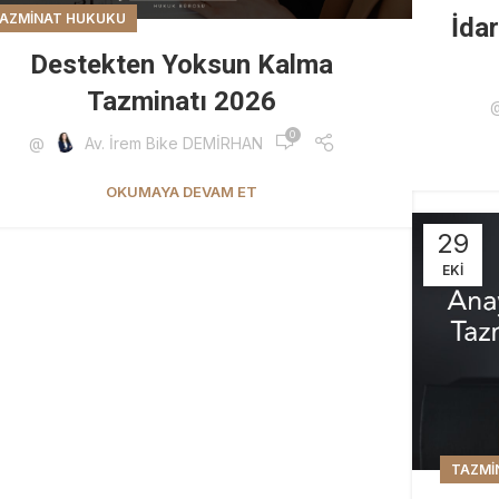
AZMINAT HUKUKU
İda
Destekten Yoksun Kalma
Tazminatı 2026
0
@
Av. İrem Bike DEMİRHAN
OKUMAYA DEVAM ET
29
EKI
TAZMI