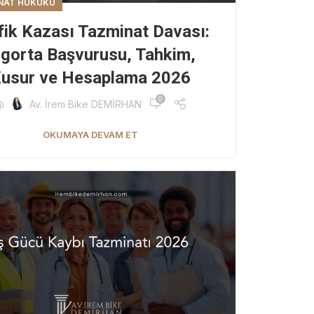
NAT HUKUKU
fik Kazası Tazminat Davası:
igorta Başvurusu, Tahkim,
usur ve Hesaplama 2026
0
@
Av. İrem Bike DEMİRHAN
OKUMAYA DEVAM ET