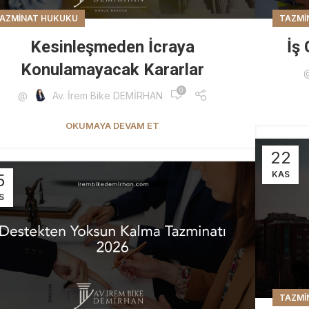
AZMINAT HUKUKU
TAZMI
Kesinleşmeden İcraya
İş
Konulamayacak Kararlar
0
@
Av. İrem Bike DEMİRHAN
OKUMAYA DEVAM ET
22
KAS
5
S
TAZMI