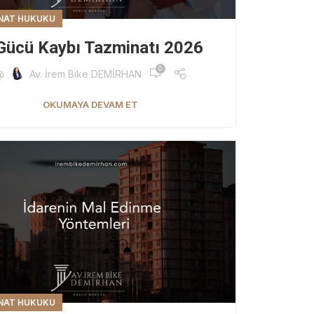
NAT HUKUKU
 Gücü Kaybı Tazminatı 2026
0
@
Av. İrem Bike DEMİRHAN
OKUMAYA DEVAM ET
NAT HUKUKU