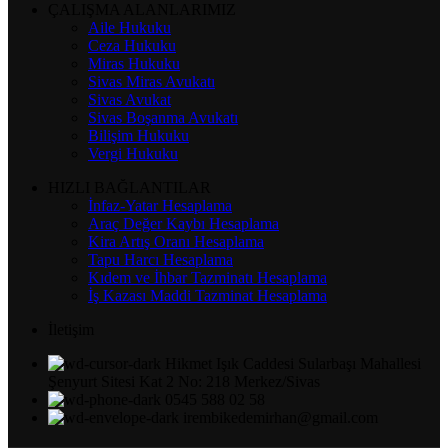
ÇALIŞMA ALANLARIMIZ
Aile Hukuku
Ceza Hukuku
Miras Hukuku
Sivas Miras Avukatı
Sivas Avukat
Sivas Boşanma Avukatı
Bilişim Hukuku
Vergi Hukuku
HIZLI BAĞLANTILAR
İnfaz-Yatar Hesaplama
Araç Değer Kaybı Hesaplama
Kira Artış Oranı Hesaplama
Tapu Harcı Hesaplama
Kıdem ve İhbar Tazminatı Hesaplama
İş Kazası Maddi Tazminat Hesaplama
İletişim
Hikmet Işık Caddesi Sularbaşı Mahallesi
Şenyurt Sitesi Kat 2 No: 218 Merkez/Sivas
0545 588 02 58
irembikedemirhan@gmail.com