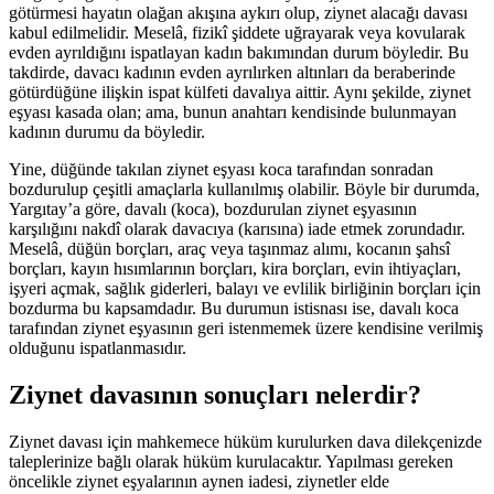
götürmesi hayatın olağan akışına aykırı olup, ziynet alacağı davası
kabul edilmelidir. Meselâ, fizikî şiddete uğrayarak veya kovularak
evden ayrıldığını ispatlayan kadın bakımından durum böyledir. Bu
takdirde, davacı kadının evden ayrılırken altınları da beraberinde
götürdüğüne ilişkin ispat külfeti davalıya aittir. Aynı şekilde, ziynet
eşyası kasada olan; ama, bunun anahtarı kendisinde bulunmayan
kadının durumu da böyledir.
Yine, düğünde takılan ziynet eşyası koca tarafından sonradan
bozdurulup çeşitli amaçlarla kullanılmış olabilir. Böyle bir durumda,
Yargıtay’a göre, davalı (koca), bozdurulan ziynet eşyasının
karşılığını nakdî olarak davacıya (karısına) iade etmek zorundadır.
Meselâ, düğün borçları, araç veya taşınmaz alımı, kocanın şahsî
borçları, kayın hısımlarının borçları, kira borçları, evin ihtiyaçları,
işyeri açmak, sağlık giderleri, balayı ve evlilik birliğinin borçları için
bozdurma bu kapsamdadır. Bu durumun istisnası ise, davalı koca
tarafından ziynet eşyasının geri istenmemek üzere kendisine verilmiş
olduğunu ispatlanmasıdır.
Ziynet davasının sonuçları nelerdir?
Ziynet davası için mahkemece hüküm kurulurken dava dilekçenizde
taleplerinize bağlı olarak hüküm kurulacaktır. Yapılması gereken
öncelikle ziynet eşyalarının aynen iadesi, ziynetler elde