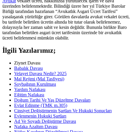
Avukat
vekalet ücreti, hakkınızda yürütülecek işlem ve dava
üzerinden belirlenmektedir. Bilindiği üzere her yıl Türkiye Barolar
Birliği tarafından hazırlanan “Avukatlık Asgari Ücret Tarifesi”
yasalaşarak yürürlüğe girer. Görülen davalarda avukat vekalet ücreti,
bu tarifede belirtilen ücretin altında bir tutar olarak belirlenemez,
dolayısıyla her zaman sabit ve kesin değildir. Bununla birlikte Baro
tarafından belirtilen asgari ücret tarifesinin üzerinde bir avukatlık
ücreti belirlenmesi mümkün olabilir.
İlgili Yazılarımız;
Ziynet Davası
Babalık Davası
Velayet Davası Nedir? 2025
Mal Rejimi (Mal Tasfiyesi)
Soybağının Kurulması
Yardım Nafakası
Eğitim Nafakası
Doğum Tarihi Ve Yaş Düzeltme Davaları
Evlat Edinme (TMK m.305)
Cinsiyet Değiştirmenin Şartları Ve Hukuki Sonuçları
Evlenmenin Hukuki Şartları
Ad Ve Soyadı Değiştirme Davası
Nafaka Azaltım Davası
Nüfus Kaydının Düzeltilmesi Davası