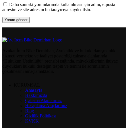
Daha sonraki yorumlarımda kullanılması için adım, e-posta
adresim ve site adresim bu tarayıcıya kaydedilsin.
Avukat İrem Bike Demirhan, Avukatlık ve hukuki danışmanlık
hizmeti vermekte ve faaliyet gösterdiği çalışma alanlarında
“Hukukun Üstünlüğü” prensibi ışığında, müvekkillerinin ihtiyaç
duydukları hukuki desteğin tespiti ve temini ile sorunlarının
çözülmesini amaçlamaktadır.
KURUMSAL
Anasayfa
Hakkımızda
Çalışma Alanlarımız
Hesaplama Araçlarımız
Blog
Gizlilik Politikası
KVKK