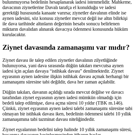
bulunmuyorsa bedelinin hesaplanarak iadesi istenmelidir. Mahkeme,
davacının ziynetlerine Davalı tarafça el konulduğu ve iadesi
gerektiği hususunda kanaate varırsa; ziynetler davalının elinde ise
aynen iadesini, söz konusu ziynetler mevcut değil ise altın bilirkişi
ile dava tarihinde altınların değerinin hesabı sonucu belirlenen
miktarın davalıdan alınarak davacıya ödenmesi konusunda hüküm
kurulacaktır.
Ziynet davasında zamanaşımı var mıdır?
Ziynet davası ile talep edilen ziynetler davalının zilyetliğinde
bulunuyorsa, yani dava sırasında düğün takıları mevcutsa aynen
iadesi için açılan davaya “istihkak davası” denilmektedir. Ziynet
eşyasının aynen iadesine ilişkin istihkak davası açmak herhangi bir
zamanaşımı süresine tabi değildir, dava her zaman açılabilir.
Düğün takıları, davanın açıldığı sırada mevcut değilse ve davacı
tarafından ziynet eşyasının aynen iadesi mümkün olmadığı için
bedeli talep edilmişse, dava açma süresi 10 yıldır (TBK m.146).
Çünkü, ziynet eşyasının aynen iadesi talebi zamanaşımı süresine tabi
olmayan bir istihkak davası iken, bedelinin ödenmesi talebi 10 yıllık
zamanaşımına tabi tazminat davası niteliğindedir.
Ziynet eşyalarının bedelini talep halinde 10 yıllık zamanaşımı süresi,
boşanma davasının kesinleşmesinden itibaren başlar.