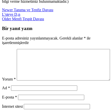
bilgi verme hizmetimiz bulunmamaktadır.)
Newer
Tanıma ve Tenfiz Davası
L'steye D,n
Older
Menfi Tespit Davası
Bir yanıt yazın
E-posta adresiniz yayınlanmayacak.
Gerekli alanlar
*
ile
işaretlenmişlerdir
Yorum
*
Ad
*
E-posta
*
İnternet sitesi