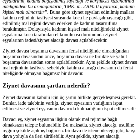
eşyalarının, kadına bağışlanmış sayıldığı ve karşılıksız kazandırma
niteliğindeki bu armağanların, TMK. m. 220/b.II uyarınca, kadının
kişisel malı olmasıdır”
. Buna göre ziynet eşyaları edinilmiş mallara
katılma rejiminin tasfiyesi sırasında koca ile paylaşılmayacağı gibi,
edinilmiş mal rejimi devam ederken de kadının tasarrufuna
bırakılmıştır. Dolayısıyla kadının kişisel malı niteliğindeki ziynet
eşyalarına koca tarafından el konulması durumunda ziynet
eşyalarının iadesi/ziynet alacağı davası açılabilecektir.
Ziynet davası boşanma davasının ferisi niteliğinde olmadığından
boşanma davasından önce, boşanma davası ile birlikte ve yahut
boşanma davasından sonra açılabilecektir. Aynı şekilde ziynet davası
mal rejiminin tasfiyesi sebebiyle katılma alacağı davasının da ferisi
niteliğinde olmayan bağımsız bir davadır.
Ziynet davasının şartları nelerdir?
Ziynet davasının kabulü için üç şartın birlikte gerçekleşmesi gerekir.
Bunlar, iade talebinin varlığı, ziynet eşyasının varlığının ispat
edilmesi ve ziynet eşyasının davacıda kalmadığının ispat edilmesidir.
Davacı eş, ziynet eşyasına ilişkin olarak mal rejimine bağlı
olmaksızın talepte bulunabilir. Bu maksatla, ziynet alacağı, usulüne
uygun şekilde açılmış bağımsız bir dava ile istenebileceği gibi, karşı
dava yoluyla da ileri sürülebilir. Aynı şekilde, ziynet alacağı,