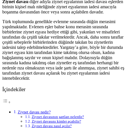
Ziynet davası
diğer adıyla ziynet eşyalarının iadesi davası eşlerden
birinin kişisel malı niteliğinde ziynet eşyalarının iadesi amacıyla
boşanma davasından önce veya sonra açılabilen davadır.
Türk toplumunda genellikle evlenme sırasında düğün merasimi
yapılmaktadır. Evlenen eşler bahse konu merasim sırasında
birbirlerine ziynet eşyası hediye ettiği gibi, yakınları ve misafirleri
tarafından da çeşitli takılar verilmektedir. Ancak, daha sonra taraflar
çeşitli sebeplerle birbirlerinden düğünde takılan bu ziynetlerin
iadesini talep edebilmektedirler. Yargıtay’a göre, böyle bir durumda
ziynet eşyası kim tarafından kime takılmış olursa olsun, kadına
bağışlanmış sayılır ve onun kişisel malıdır. Dolayısıyla düğün
sırasında kadına takılmış olan ziynetler eş tarafından herhangi bir
nedenle rıza olmaksızın veya iade şartı ile alınmışsa, ziynet sahibi eş
tarafından ziynet davası açılarak bu ziynet eşyalarının iadesi
istenebilecektir.
İçindekiler
Ziynet davası nedir?
Ziynet davasının şartları nelerdir?
Ziynet davasını kimler açabilir?
Ziynet davası nasıl açılır?