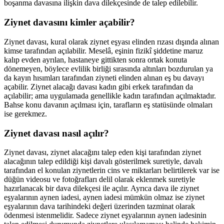
boşanma davasına ilişkin dava dilekçesinde de talep edilebilir.
Ziynet davasını kimler açabilir?
Ziynet davası, kural olarak ziynet eşyası elinden rızası dışında alınan
kimse tarafından açılabilir. Meselâ, eşinin fizikî şiddetine maruz
kalıp evden ayrılan, hastaneye gittikten sonra ortak konuta
dönemeyen, böylece evlilik birliği sırasında altınları bozdurulan ya
da kayın hısımları tarafından ziyneti elinden alınan eş bu davayı
açabilir. Ziynet alacağı davası kadın gibi erkek tarafından da
açılabilir; ama uygulamada genellikle kadın tarafından açılmaktadır.
Bahse konu davanın açılması için, tarafların eş statüsünde olmaları
ise gerekmez.
Ziynet davası nasıl açılır?
Ziynet davası, ziynet alacağını talep eden kişi tarafından ziynet
alacağının talep edildiği kişi davalı gösterilmek suretiyle, davalı
tarafından el konulan ziynetlerin cins ve miktarları belirtilerek var ise
düğün videosu ve fotoğrafları delil olarak eklenmek suretiyle
hazırlanacak bir dava dilekçesi ile açılır. Ayrıca dava ile ziynet
eşyalarının aynen iadesi, aynen iadesi mümkün olmaz ise ziynet
eşyalarının dava tarihindeki değeri üzerinden tazminat olarak
ödenmesi istenmelidir. Sadece ziynet eşyalarının aynen iadesinin