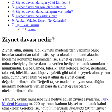
Ziynet davasında ispat yükü kimdedir?
Ziynet davasının sonuçları nelerdir?
Ziynet davasında zamanaşımı var mıdır?
Ziynet davası ne kadar sürer?
Avukat Vekalet Ücreti Ne Kadardır?
İlgili Yazılarımız;
Sonuç
Ziynet davası nedir?
Ziynet, altın, gümüş gibi kıymetli madenlerden yapılmış olup;
insanlar tarafından takılan süs eşyası olarak tanımlanmaktadır.
İnceleme konumuz bakımından ise, ziynet eşyasını evlilik
münasebetiyle gelin ve damada verilen hediyeler olarak tanımlamak
mümkündür. Bu bağlamda, bilezik, altın kelepçe, kolye, gerdanlık,
takı seti, bileklik, saat, küpe ve yüzük gibi takılar, çeyrek altın, yarım
altın, cumhuriyet altını ve reşat altını da ziynet olarak
değerlendirilmektedir. Değerli taş ve madenlerin yanı sıra, düğün
merasimi nedeniyle verilen para da ziynet eşyası olarak
nitelendirilmektedir.
Yargıtay, evlilik münasebetiyle hediye edilen ziynet eşyalarını,
Türk
Medeni Kanunu
m. 220 uyarınca kadının kişisel malı olarak kabul
etmektedir. Gerekçe ise, “
düğün merasimi sırasında takılan ziynet