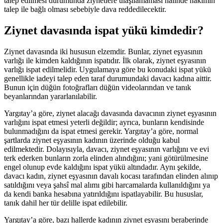
talep edilmesi durumunda ziynetlere ulaşılamaması halinde hakimin
talep ile bağlı olması sebebiyle dava reddedilecektir.
Ziynet davasında ispat yükü kimdedir?
Ziynet davasında iki hususun elzemdir. Bunlar, ziynet eşyasının
varlığı ile kimden kaldığının ispatıdır. İlk olarak, ziynet eşyasının
varlığı ispat edilmelidir. Uygulamaya göre bu konudaki ispat yükü
genellikle iadeyi talep eden taraf durumundaki davacı kadına aittir.
Bunun için düğün fotoğrafları düğün videolarından ve tanık
beyanlarından yararlanılabilir.
Yargıtay’a göre, ziynet alacağı davasında davacının ziynet eşyasının
varlığını ispat etmesi yeterli değildir; ayrıca, bunların kendisinde
bulunmadığını da ispat etmesi gerekir. Yargıtay’a göre, normal
şartlarda ziynet eşyasının kadının üzerinde olduğu kabul
edilmektedir. Dolayısıyla, davacı, ziynet eşyasının varlığını ve evi
terk ederken bunların zorla elinden alındığını; yani götürülmesine
engel olunup evde kaldığını ispat yükü altındadır. Aynı şekilde,
davacı kadın, ziynet eşyasının davalı kocası tarafından elinden alınıp
satıldığını veya şahsî mal alımı gibi harcamalarda kullanıldığını ya
da kendi banka hesabına yatırıldığını ispatlayabilir. Bu hususlar,
tanık dahil her tür delille ispat edilebilir.
Yargıtay’a göre, bazı hallerde kadının ziynet eşyasını beraberinde