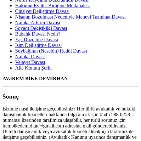
Hakimin Evlilik Birliğine Müdahalesi
Cinsiyet Değiştirme Davası
Nişanın Bozulması Nedeniyle Manevi Tazminat Davası
Nafaka Artırım Davası
Soyadı Değişikliği Davası
Babalık Davası Nedir?
Yaş Düzeltme Davası
İsim Değiştirme Davası
Soybağının (Nesebin) Reddi Davası
Nafaka Davası
Velayet Davası
Aile Konutu Şerhi
AV.İREM BİKE DEMİRHAN
Sonuç
Bizimle nasıl iletişime geçebilirsiniz? Her türlü avukatlık ve hukuki
danışmanlık hizmetleri hakkında bilgi almak için 0545 588 0258
numarası üzerinden tarafımıza ulaşabilir, her türlü sorunuz için
irembikedemirhan@gmail.com adresine mail gönderebilirsiniz.
Ücretli danışmanlık veya avukatlık hizmeti almak için tarafımız ile
iletişime geçebilirsiniz. (Avukatlık Kanunu uyarınca danışmanlık ve