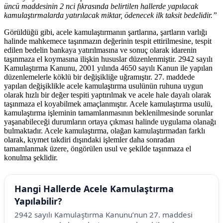
üncü maddesinin 2 nci fıkrasında belirtilen hallerde yapılacak
kamulaştırmalarda yatırılacak miktar, ödenecek ilk taksit bedelidir.”
Görüldüğü gibi, acele kamulaştırmanın şartlarına, şartların varlığı
halinde mahkemece taşınmazın değerinin tespit ettirilmesine, tespit
edilen bedelin bankaya yatırılmasına ve sonuç olarak idarenin
taşınmaza el koymasına ilişkin hususlar düzenlenmiştir. 2942 sayılı
Kamulaştırma Kanunu, 2001 yılında 4650 sayılı Kanun ile yapılan
düzenlemelerle köklü bir değişikliğe uğramıştır. 27. maddede
yapılan değişiklikle acele kamulaştırma usulünün ruhuna uygun
olarak hızlı bir değer tespiti yaptırılmak ve acele hale dayalı olarak
taşınmaza el koyabilmek amaçlanmıştır. Acele kamulaştırma usulü,
kamulaştırma işleminin tamamlanmasının beklenilmesinde sorunlar
yaşanabileceği durumların ortaya çıkması halinde uygulama olanağı
bulmaktadır. Acele kamulaştırma, olağan kamulaştırmadan farklı
olarak, kıymet takdiri dışındaki işlemler daha sonradan
tamamlanmak üzere, öngörülen usul ve şekilde taşınmaza el
konulma şeklidir.
Hangi Hallerde Acele Kamulaştırma
Yapılabilir?
2942 sayılı Kamulaştırma Kanunu’nun 27. maddesi