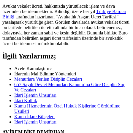
Avukat vekalet ücreti, hakkınızda yürütülecek işlem ve dava
üzerinden belirlenmektedir. Bilindiği üzere her yıl
Türkiye Barolar
Birliği
tarafından hazırlanan “Avukatlık Asgari Ücret Tarifesi”
yasalaşarak yürürlüğe girer. Görülen davalarda avukat vekalet ücreti,
bu tarifede belirtilen ücretin altında bir tutar olarak belirlenemez,
dolayısıyla her zaman sabit ve kesin değildir. Bununla birlikte Baro
tarafından belirtilen asgari ücret tarifesinin üzerinde bir avukatlık
ücreti belirlenmesi mümkün olabilir.
İlgili Yazılarımız;
Acele Kamulaştırma
İdarenin Mal Edinme Yöntemleri
Memurlara Verilen Disiplin Cezaları
657 Sayılı Devlet Memurları Kanunu’na Göre Disiplin Suç
Ve Cezaları
İdari İşlemin Unsurları
İdari Kolluk
Kamu Hizmetlerinin Özel Hukuk Kişilerine Gördürülme
Usulleri
Kamu İdare Bütçeleri
İdari İşlemin Unsurları
AV.İREM BİKE DEMİRHAN