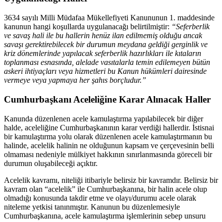
3634 sayılı Milli Müdafaa Mükellefiyeti Kanununun 1. maddesinde
kanunun hangi koşullarda uygulanacağı belirtilmiştir:
“Seferberlik
ve savaş hali ile bu hallerin henüz ilan edilmemiş olduğu ancak
savaşı gerektirebilecek bir durumun meydana geldiği gerginlik ve
kriz dönemlerinde yapılacak seferberlik hazırlıkları ile kıtaların
toplanması esnasında, alelade vasıtalarla temin edilemeyen bütün
askeri ihtiyaçları veya hizmetleri bu Kanun hükümleri dairesinde
vermeye veya yapmaya her şahıs borçludur.”
Cumhurbaşkanı Aceleliğine Karar Alınacak Haller
Kanunda düzenlenen acele kamulaştırma yapılabilecek bir diğer
halde, aceleliğine Cumhurbaşkanının karar verdiği hallerdir. İstisnai
bir kamulaştırma yolu olarak düzenlenen acele kamulaştırmanın bu
halinde, acelelik halinin ne olduğunun kapsam ve çerçevesinin belli
olmaması nedeniyle mülkiyet hakkının sınırlanmasında göreceli bir
durumun oluşabileceği açıktır.
Acelelik kavramı, niteliği itibariyle belirsiz bir kavramdır. Belirsiz bir
kavram olan “acelelik” ile Cumhurbaşkanına, bir halin acele olup
olmadığı konusunda takdir etme ve olayı/durumu acele olarak
niteleme yetkisi tanınmıştır. Kanunun bu düzenlemesiyle
Cumhurbaşkanına, acele kamulaştırma işlemlerinin sebep unsuru