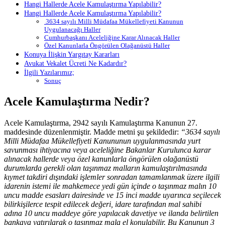
Hangi Hallerde Acele Kamulaştırma Yapılabilir?
Hangi Hallerde Acele Kamulaştırma Yapılabilir?
3634 sayılı Milli Müdafaa Mükellefiyeti Kanunun
Uygulanacağı Haller
Cumhurbaşkanı Aceleliğine Karar Alınacak Haller
Özel Kanunlarla Öngörülen Olağanüstü Haller
Konuya İlişkin Yargıtay Kararları
Avukat Vekalet Ücreti Ne Kadardır?
İlgili Yazılarımız;
Sonuç
Acele Kamulaştırma Nedir?
Acele Kamulaştırma, 2942 sayılı Kamulaştırma Kanunun 27.
maddesinde düzenlenmiştir. Madde metni şu şekildedir:
“3634 sayılı
Milli Müdafaa Mükellefiyeti Kanununun uygulanmasında yurt
savunması ihtiyacına veya aceleliğine Bakanlar Kurulunca karar
alınacak hallerde veya özel kanunlarla öngörülen olağanüstü
durumlarda gerekli olan taşınmaz malların kamulaştırılmasında
kıymet takdiri dışındaki işlemler sonradan tamamlanmak üzere ilgili
idarenin istemi ile mahkemece yedi gün içinde o taşınmaz malın 10
uncu madde esasları dairesinde ve 15 inci madde uyarınca seçilecek
bilirkişilerce tespit edilecek değeri, idare tarafından mal sahibi
adına 10 uncu maddeye göre yapılacak davetiye ve ilanda belirtilen
bankaya yatırılarak o taşınmaz mala el konulabilir. Bu Kanunun 3