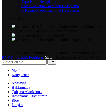
Tapu Harcı Hesaplama
Kıdem ve İhbar Tazminatı Hesaplama
İş Kazası Maddi Tazminat Hesaplama
İletişim
Hikmet Işık Caddesi Sularbaşı Mahallesi
Şenyurt Sitesi Kat 2 No: 218 Merkez/Sivas
0545 588 02 58
irembikedemirhan@gmail.com
©
2026
İrem Bike Demirhan Hukuk Bürosu | Tüm hakları saklıdır.
KVKK -
Gizlilik Politikası-
SEO
- KOBAZOGLU NETWORK
Ara
Menü
Kategoriler
Anasayfa
Hakkımızda
Çalışma Alanlarımız
Hesaplama Araçlarımız
Blog
İletişim