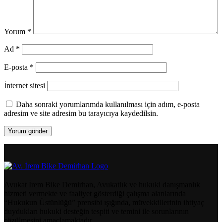
Yorum
*
Ad
*
E-posta
*
İnternet sitesi
Daha sonraki yorumlarımda kullanılması için adım, e-posta
adresim ve site adresim bu tarayıcıya kaydedilsin.
Avukat İrem Bike Demirhan, Avukatlık ve hukuki danışmanlık
hizmeti vermekte ve faaliyet gösterdiği çalışma alanlarında
“Hukukun Üstünlüğü” prensibi ışığında, müvekkillerinin ihtiyaç
duydukları hukuki desteğin tespiti ve temini ile sorunlarının
çözülmesini amaçlamaktadır.