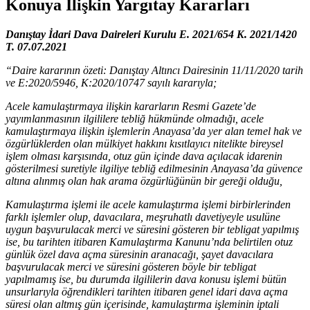
Konuya İlişkin Yargıtay Kararları
Danıştay İdari Dava Daireleri Kurulu E. 2021/654 K. 2021/1420
T. 07.07.2021
“Daire kararının özeti: Danıştay Altıncı Dairesinin 11/11/2020 tarih
ve E:2020/5946, K:2020/10747 sayılı kararıyla;
Acele kamulaştırmaya ilişkin kararların Resmi Gazete’de
yayımlanmasının ilgililere tebliğ hükmünde olmadığı, acele
kamulaştırmaya ilişkin işlemlerin Anayasa’da yer alan temel hak ve
özgürlüklerden olan mülkiyet hakkını kısıtlayıcı nitelikte bireysel
işlem olması karşısında, otuz gün içinde dava açılacak idarenin
gösterilmesi suretiyle ilgiliye tebliğ edilmesinin Anayasa’da güvence
altına alınmış olan hak arama özgürlüğünün bir gereği olduğu,
Kamulaştırma işlemi ile acele kamulaştırma işlemi birbirlerinden
farklı işlemler olup, davacılara, meşruhatlı davetiyeyle usulüne
uygun başvurulacak merci ve süresini gösteren bir tebligat yapılmış
ise, bu tarihten itibaren Kamulaştırma Kanunu’nda belirtilen otuz
günlük özel dava açma süresinin aranacağı, şayet davacılara
başvurulacak merci ve süresini gösteren böyle bir tebligat
yapılmamış ise, bu durumda ilgililerin dava konusu işlemi bütün
unsurlarıyla öğrendikleri tarihten itibaren genel idari dava açma
süresi olan altmış gün içerisinde, kamulaştırma işleminin iptali