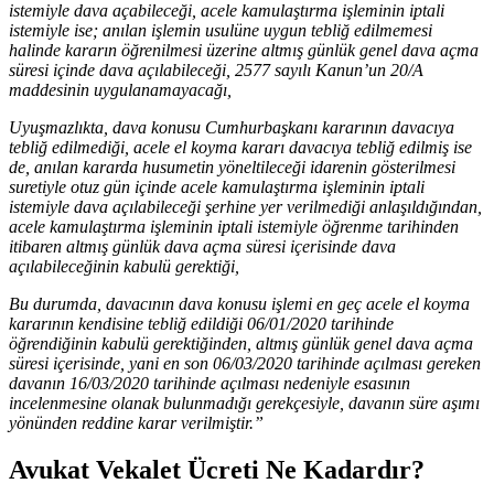
istemiyle dava açabileceği, acele kamulaştırma işleminin iptali
istemiyle ise; anılan işlemin usulüne uygun tebliğ edilmemesi
halinde kararın öğrenilmesi üzerine altmış günlük genel dava açma
süresi içinde dava açılabileceği, 2577 sayılı Kanun’un 20/A
maddesinin uygulanamayacağı,
Uyuşmazlıkta, dava konusu Cumhurbaşkanı kararının davacıya
tebliğ edilmediği, acele el koyma kararı davacıya tebliğ edilmiş ise
de, anılan kararda husumetin yöneltileceği idarenin gösterilmesi
suretiyle otuz gün içinde acele kamulaştırma işleminin iptali
istemiyle dava açılabileceği şerhine yer verilmediği anlaşıldığından,
acele kamulaştırma işleminin iptali istemiyle öğrenme tarihinden
itibaren altmış günlük dava açma süresi içerisinde dava
açılabileceğinin kabulü gerektiği,
Bu durumda, davacının dava konusu işlemi en geç acele el koyma
kararının kendisine tebliğ edildiği 06/01/2020 tarihinde
öğrendiğinin kabulü gerektiğinden, altmış günlük genel dava açma
süresi içerisinde, yani en son 06/03/2020 tarihinde açılması gereken
davanın 16/03/2020 tarihinde açılması nedeniyle esasının
incelenmesine olanak bulunmadığı gerekçesiyle, davanın süre aşımı
yönünden reddine karar verilmiştir.”
Avukat Vekalet Ücreti Ne Kadardır?