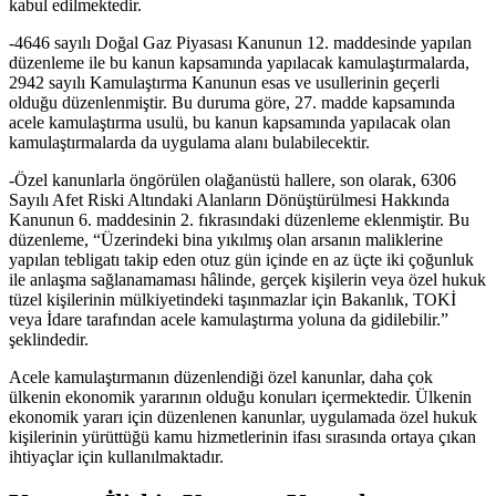
kabul edilmektedir.
-4646 sayılı Doğal Gaz Piyasası Kanunun 12. maddesinde yapılan
düzenleme ile bu kanun kapsamında yapılacak kamulaştırmalarda,
2942 sayılı Kamulaştırma Kanunun esas ve usullerinin geçerli
olduğu düzenlenmiştir. Bu duruma göre, 27. madde kapsamında
acele kamulaştırma usulü, bu kanun kapsamında yapılacak olan
kamulaştırmalarda da uygulama alanı bulabilecektir.
-Özel kanunlarla öngörülen olağanüstü hallere, son olarak, 6306
Sayılı Afet Riski Altındaki Alanların Dönüştürülmesi Hakkında
Kanunun 6. maddesinin 2. fıkrasındaki düzenleme eklenmiştir. Bu
düzenleme, “Üzerindeki bina yıkılmış olan arsanın maliklerine
yapılan tebligatı takip eden otuz gün içinde en az üçte iki çoğunluk
ile anlaşma sağlanamaması hâlinde, gerçek kişilerin veya özel hukuk
tüzel kişilerinin mülkiyetindeki taşınmazlar için Bakanlık, TOKİ
veya İdare tarafından acele kamulaştırma yoluna da gidilebilir.”
şeklindedir.
Acele kamulaştırmanın düzenlendiği özel kanunlar, daha çok
ülkenin ekonomik yararının olduğu konuları içermektedir. Ülkenin
ekonomik yararı için düzenlenen kanunlar, uygulamada özel hukuk
kişilerinin yürüttüğü kamu hizmetlerinin ifası sırasında ortaya çıkan
ihtiyaçlar için kullanılmaktadır.