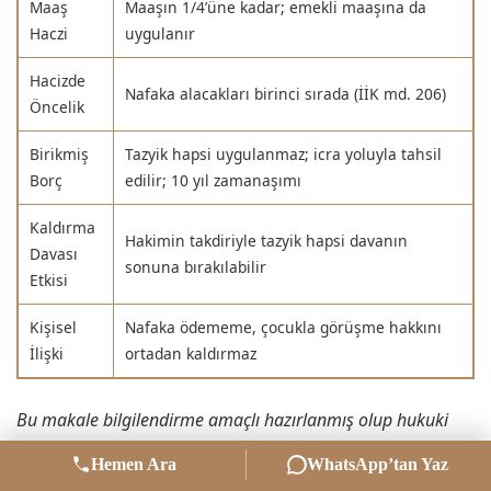
Maaş
Maaşın 1/4’üne kadar; emekli maaşına da
Haczi
uygulanır
Hacizde
Nafaka alacakları birinci sırada (İİK md. 206)
Öncelik
Birikmiş
Tazyik hapsi uygulanmaz; icra yoluyla tahsil
Borç
edilir; 10 yıl zamanaşımı
Kaldırma
Hakimin takdiriyle tazyik hapsi davanın
Davası
sonuna bırakılabilir
Etkisi
Kişisel
Nafaka ödememe, çocukla görüşme hakkını
İlişki
ortadan kaldırmaz
Bu makale bilgilendirme amaçlı hazırlanmış olup hukuki
danışmanlık niteliği taşımamaktadır. Nafaka ödememe
Hemen Ara
WhatsApp’tan Yaz
suçuna ilişkin somut durumunuz için Sivas’ta aile hukuku