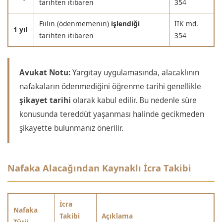
tarihten itibaren
354
Fiilin (ödenmemenin)
işlendiği
İİK md.
1 yıl
tarihten itibaren
354
Avukat Notu:
Yargıtay uygulamasında, alacaklının
nafakaların ödenmediğini öğrenme tarihi genellikle
şikayet tarihi
olarak kabul edilir. Bu nedenle süre
konusunda tereddüt yaşanması halinde gecikmeden
şikayette bulunmanız önerilir.
Nafaka Alacağından Kaynaklı İcra Takibi
İcra
Nafaka
Takibi
Açıklama
Türü