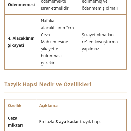
ödememekte
edilmemiş ve
Ödenmemesi
ısrar etmelidir
ödenmemiş olmalı
Nafaka
alacaklısının İcra
Ceza
Şikayet olmadan
4. Alacaklının
Mahkemesine
re’sen kovuşturma
Şikayeti
şikayette
yapılmaz
bulunması
gerekir
Tazyik Hapsi Nedir ve Özellikleri
Özellik
Açıklama
Ceza
En fazla
3 aya kadar
tazyik hapsi
miktarı