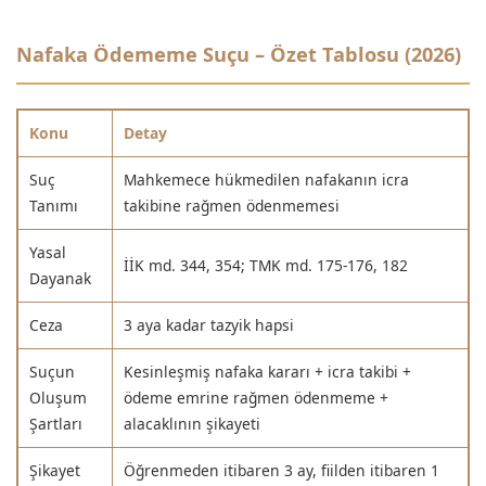
Nafaka Ödememe Suçu – Özet Tablosu (2026)
Konu
Detay
Suç
Mahkemece hükmedilen nafakanın icra
Tanımı
takibine rağmen ödenmemesi
Yasal
İİK md. 344, 354; TMK md. 175-176, 182
Dayanak
Ceza
3 aya kadar tazyik hapsi
Suçun
Kesinleşmiş nafaka kararı + icra takibi +
Oluşum
ödeme emrine rağmen ödenmeme +
Şartları
alacaklının şikayeti
Şikayet
Öğrenmeden itibaren 3 ay, fiilden itibaren 1