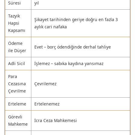
Süresi
yıl
Tazyik
Şikayet tarihinden geriye doğru en fazla 3
Hapsi
aylık cari nafaka
Kapsamı
Ödeme
Evet – borç ödendiğinde derhal tahliye
ile Düşer
Adli Sicil
İşlemez – sabıka kaydına yansımaz
Para
Cezasına
Çevrilemez
Çevrilme
Erteleme
Ertelenemez
Görevli
İcra Ceza Mahkemesi
Mahkeme