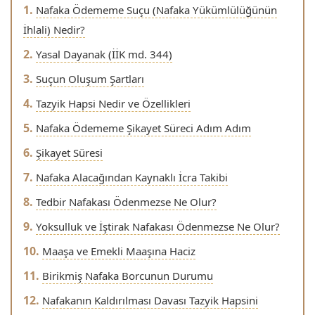
Nafaka Ödememe Suçu (Nafaka Yükümlülüğünün
İhlali) Nedir?
Yasal Dayanak (İİK md. 344)
Suçun Oluşum Şartları
Tazyik Hapsi Nedir ve Özellikleri
Nafaka Ödememe Şikayet Süreci Adım Adım
Şikayet Süresi
Nafaka Alacağından Kaynaklı İcra Takibi
Tedbir Nafakası Ödenmezse Ne Olur?
Yoksulluk ve İştirak Nafakası Ödenmezse Ne Olur?
Maaşa ve Emekli Maaşına Haciz
Birikmiş Nafaka Borcunun Durumu
Nafakanın Kaldırılması Davası Tazyik Hapsini