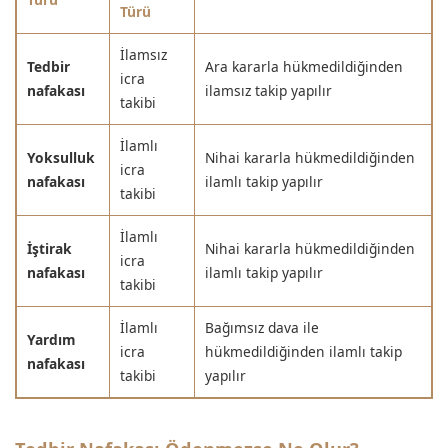
Türü
İlamsız
Tedbir
Ara kararla hükmedildiğinden
icra
nafakası
ilamsız takip yapılır
takibi
İlamlı
Yoksulluk
Nihai kararla hükmedildiğinden
icra
nafakası
ilamlı takip yapılır
takibi
İlamlı
İştirak
Nihai kararla hükmedildiğinden
icra
nafakası
ilamlı takip yapılır
takibi
İlamlı
Bağımsız dava ile
Yardım
icra
hükmedildiğinden ilamlı takip
nafakası
takibi
yapılır