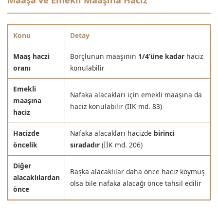
Maaşa ve Emekli Maaşına Haciz
Konu
Detay
Maaş haczi
Borçlunun maaşının
1/4’üne kadar
haciz
oranı
konulabilir
Emekli
Nafaka alacakları için emekli maaşına da
maaşına
haciz konulabilir (İİK md. 83)
haciz
Hacizde
Nafaka alacakları hacizde
birinci
öncelik
sıradadır
(İİK md. 206)
Diğer
Başka alacaklılar daha önce haciz koymuş
alacaklılardan
olsa bile nafaka alacağı önce tahsil edilir
önce