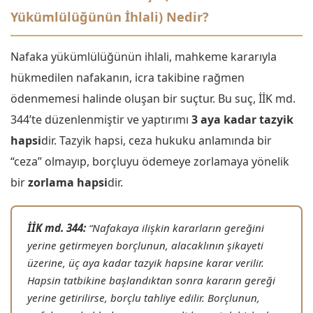
Yükümlülüğünün İhlali) Nedir?
Nafaka yükümlülüğünün ihlali, mahkeme kararıyla
hükmedilen nafakanın, icra takibine rağmen
ödenmemesi halinde oluşan bir suçtur. Bu suç, İİK md.
344’te düzenlenmiştir ve yaptırımı
3 aya kadar tazyik
hapsi
dir. Tazyik hapsi, ceza hukuku anlamında bir
“ceza” olmayıp, borçluyu ödemeye zorlamaya yönelik
bir
zorlama hapsi
dir.
İİK md. 344:
“Nafakaya ilişkin kararların gereğini
yerine getirmeyen borçlunun, alacaklının şikayeti
üzerine, üç aya kadar tazyik hapsine karar verilir.
Hapsin tatbikine başlandıktan sonra kararın gereği
yerine getirilirse, borçlu tahliye edilir. Borçlunun,