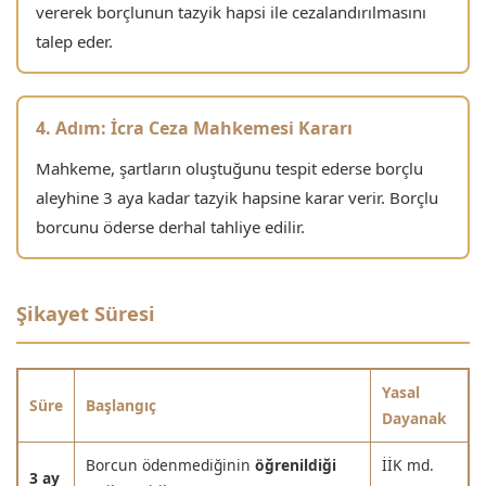
vererek borçlunun tazyik hapsi ile cezalandırılmasını
talep eder.
4. Adım: İcra Ceza Mahkemesi Kararı
Mahkeme, şartların oluştuğunu tespit ederse borçlu
aleyhine 3 aya kadar tazyik hapsine karar verir. Borçlu
borcunu öderse derhal tahliye edilir.
Şikayet Süresi
Yasal
Süre
Başlangıç
Dayanak
Borcun ödenmediğinin
öğrenildiği
İİK md.
3 ay