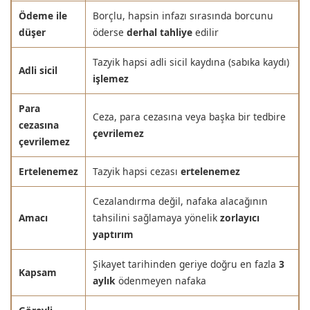
Ödeme ile
Borçlu, hapsin infazı sırasında borcunu
düşer
öderse
derhal tahliye
edilir
Tazyik hapsi adli sicil kaydına (sabıka kaydı)
Adli sicil
işlemez
Para
Ceza, para cezasına veya başka bir tedbire
cezasına
çevrilemez
çevrilemez
Ertelenemez
Tazyik hapsi cezası
ertelenemez
Cezalandırma değil, nafaka alacağının
Amacı
tahsilini sağlamaya yönelik
zorlayıcı
yaptırım
Şikayet tarihinden geriye doğru en fazla
3
Kapsam
aylık
ödenmeyen nafaka