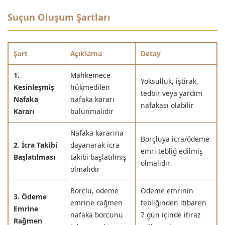
Suçun Oluşum Şartları
Şart
Açıklama
Detay
1.
Mahkemece
Yoksulluk, iştirak,
Kesinleşmiş
hükmedilen
tedbir veya yardım
Nafaka
nafaka kararı
nafakası olabilir
Kararı
bulunmalıdır
Nafaka kararına
Borçluya icra/ödeme
2. İcra Takibi
dayanarak icra
emri tebliğ edilmiş
Başlatılması
takibi başlatılmış
olmalıdır
olmalıdır
Borçlu, ödeme
Ödeme emrinin
3. Ödeme
emrine rağmen
tebliğinden itibaren
Emrine
nafaka borcunu
7 gün içinde itiraz
Rağmen