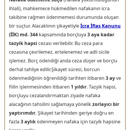
ihlali), mahkemece hükmedilen nafakanın icra
takibine rağmen ödenmemesi durumunda oluşan
bir suçtur. Alacaklının şikayetiyle
İcra İflas Kanunu
(İİK) md. 344
kapsamında borçluya
3 aya kadar
tazyik hapsi
cezası verilebilir. Bu ceza para
cezasına çevrilemez, ertelenemez ve adli sicile
işlemez. Borç ödendiği anda ceza düşer ve borçlu
derhal tahliye edilir.Şikayet süresi, borcun
ödenmediğinin öğrenildiği tarihten itibaren
3 ay
ve
fiilin işlenmesinden itibaren
1 yıldır
. Tazyik hapsi,
borçluyu cezalandırmaktan ziyade nafaka
alacağının tahsilini sağlamaya yönelik
zorlayıcı bir
yaptırımdır
. Şikayet tarihinden geriye doğru en
fazla
3 aylık
ödenmeyen nafaka için tazyik hapsine