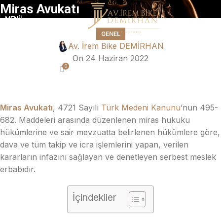
Miras Avukatı
MENÜ
GENEL
Av. İrem Bike DEMİRHAN
On 24 Haziran 2022
0
Miras Avukatı
, 4721 Sayılı
Türk Medeni Kanunu
’nun 495-
682. Maddeleri arasında düzenlenen miras hukuku
hükümlerine ve sair mevzuatta belirlenen hükümlere göre,
dava ve tüm takip ve icra işlemlerini yapan, verilen
kararların infazını sağlayan ve denetleyen serbest meslek
erbabıdır.
İçindekiler