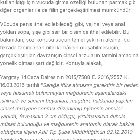
kullanıldığı için vücuda girme özelliği bulunan parmak gibi
diğer organlar ile de fiilin gerçekleştirilmesi mümkündür.
Vücuda penis ithal edilebileceği gibi, vajinal veya anal
yoldan sopa, şişe gibi sair bir cisim de ithal edilebilir. Bu
bakımdan, söz konusu suçun temel şeklinin aksine, bu
fıkrada tanımlanan nitelikli hâlinin oluşabilmesi için,
gerçekleştirilen davranışın cinsel arzuların tatmini amacına
yönelik olması şart değildir. Konuyla alakalı;
Yargıtay 14.Ceza Dairesinin 2015/7588 E. 2016/2557 K.
16.03.2016 tarihli “
Sanığa iftira atmasını gerektirir bir neden
veya husumeti bulunmayan mağdurenin aşamalardaki
istikrarlı ve samimi beyanları, mağdure hakkında yapılan
cinsel muayene sonrası düzenlenip hymenin annuler
yapıda, fevhasının 3 cm olduğu, yırtılmaksızın duhule
müsait bulunduğu ve mağdurenin anatomik olarak bakire
olduğuna ilişkin Adli Tıp Şube Müdürlüğünün 02.12.2010
tarihli adli rapor ile tüm dosya kapsamına göre,