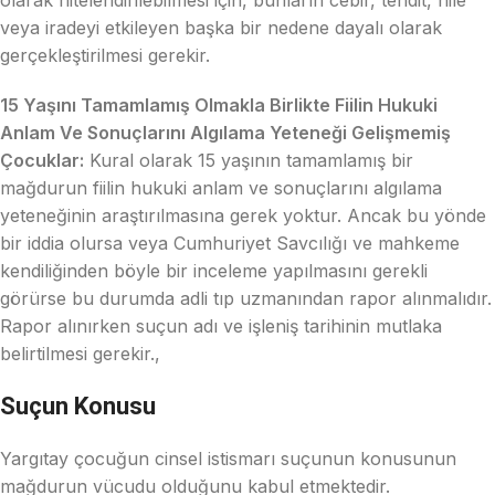
olarak nitelendirilebilmesi için, bunların cebir, tehdit, hile
veya iradeyi etkileyen başka bir nedene dayalı olarak
gerçekleştirilmesi gerekir.
15 Yaşını Tamamlamış Olmakla Birlikte Fiilin Hukuki
Anlam Ve Sonuçlarını Algılama Yeteneği Gelişmemiş
Çocuklar:
Kural olarak 15 yaşının tamamlamış bir
mağdurun fiilin hukuki anlam ve sonuçlarını algılama
yeteneğinin araştırılmasına gerek yoktur. Ancak bu yönde
bir iddia olursa veya Cumhuriyet Savcılığı ve mahkeme
kendiliğinden böyle bir inceleme yapılmasını gerekli
görürse bu durumda adli tıp uzmanından rapor alınmalıdır.
Rapor alınırken suçun adı ve işleniş tarihinin mutlaka
belirtilmesi gerekir.,
Suçun Konusu
Yargıtay çocuğun cinsel istismarı suçunun konusunun
mağdurun vücudu olduğunu kabul etmektedir.