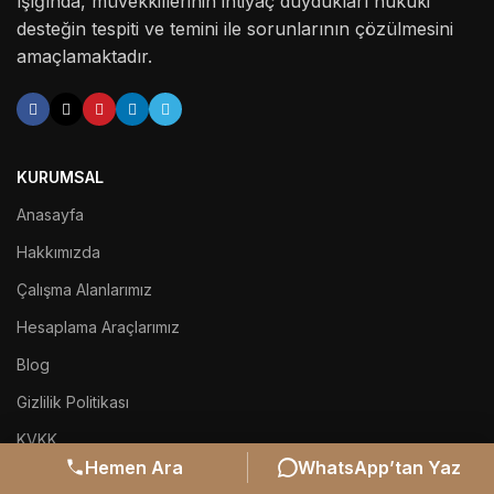
ışığında, müvekkillerinin ihtiyaç duydukları hukuki
desteğin tespiti ve temini ile sorunlarının çözülmesini
amaçlamaktadır.
KURUMSAL
Anasayfa
Hakkımızda
Çalışma Alanlarımız
Hesaplama Araçlarımız
Blog
Gizlilik Politikası
KVKK
Hemen Ara
WhatsApp’tan Yaz