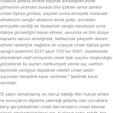
rızasıyla sanıkla birlikte kaçarak arkadaşının evine
gitmesinin ardından burada bira içtikten sonra sanıkla
cinsel ilişkiye girmesi, olaydan sonra emniyete müracaat
etmeksizin sanığın ablasının evine gidip, sonradan
emniyette verdiği ek ifadesinde sanığın kendisiyle zorla
ilişkiye girmediğini beyan etmesi, savunma ve tüm dosya
kapsamı nazara alındığında, halihazırda şikayetin devam
etmesi nedeniyle mağdure ile rızasıyla cinsel ilişkiye giren
sanığın eyleminin 5237 sayılı TCK’nın 104/1. maddesinde
düzenlenen reşit olmayanla cinsel ilişki suçunu oluşturduğu
gözetilerek bu suçtan mahkumiyeti yerine suç vasfının
tayininde yanılgıya düşülerek nitelikli cinsel saldırı
suçundan beraatine karar verilmesi,
” Şeklinde karar
vermiştir.
15 yaşını tamamlamış ve maruz kaldığı fiilin hukuki anlam
ve sonuçlarını algılama yeteneği gelişmiş olan çocuklara
karşı gerçekleştirilen cinsel davranışların cinsel istismar