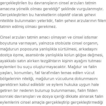
gerçekleştirilen bu davranışların cinsel arzuları tatmin
amacına yönelik olması gerektiği” şeklinde vurgulanmıştır.
Gerçekleştirilen bu hareketlerin objektif olarak şehevi
nitelikte bulunmaları yeterlidir, failin şehevi arzularının fiilen
tatmin edilmiş olması gerekmez.
Cinsel arzuları tatmin amacı olmayan ve cinsel istismar
boyutuna varmayan, yalnızca otobüste cinsel organın,
mağdurun poposuna yanlışlıkla sürtülmesi, arkadaşını
dostça öpme, asansörde yanlışlıkla kolun göğse değmesi,
ayakkabı satın alırken tezgâhtarın kişinin ayağını tutması
eylemleri bu suçu oluşturmayacaktır. Mağdur ve failin
yaşları, konumları, fail tarafından temas edilen vücut
bölgelerinin niteliği, mağdurun vücuduna dokunmasını
gerektiren kabul edilebilir ve eylemi hukuka uygun hale
getiren bir nedenin bulunup bulunmaması, failin fiilden
sonraki davranışları ve dosya içeriği dikkate alınarak failin
eylemlerini cinsel amaçla gerçekleştirip gerçekleştirmediği