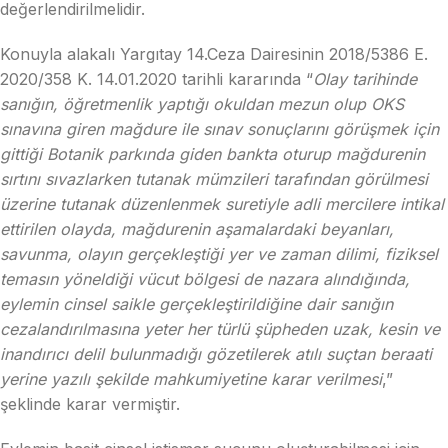
değerlendirilmelidir.
Konuyla alakalı Yargıtay 14.Ceza Dairesinin 2018/5386 E.
2020/358 K. 14.01.2020 tarihli kararında “
Olay tarihinde
sanığın, öğretmenlik yaptığı okuldan mezun olup OKS
sınavına giren mağdure ile sınav sonuçlarını görüşmek için
gittiği Botanik parkında giden bankta oturup mağdurenin
sırtını sıvazlarken tutanak mümzileri tarafından görülmesi
üzerine tutanak düzenlenmek suretiyle adli mercilere intikal
ettirilen olayda, mağdurenin aşamalardaki beyanları,
savunma, olayın gerçekleştiği yer ve zaman dilimi, fiziksel
temasın yöneldiği vücut bölgesi de nazara alındığında,
eylemin cinsel saikle gerçekleştirildiğine dair sanığın
cezalandırılmasına yeter her türlü şüpheden uzak, kesin ve
inandırıcı delil bulunmadığı gözetilerek atılı suçtan beraati
yerine yazılı şekilde mahkumiyetine karar verilmesi
,”
şeklinde karar vermiştir.