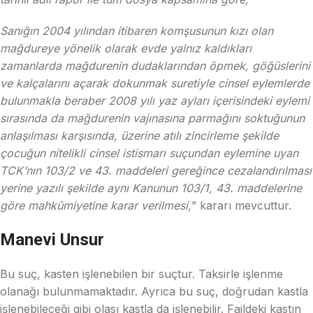
Sanığın 2004 yılından itibaren komşusunun kızı olan
mağdureye yönelik olarak evde yalnız kaldıkları
zamanlarda mağdurenin dudaklarından öpmek, göğüslerini
ve kalçalarını açarak dokunmak suretiyle cinsel eylemlerde
bulunmakla beraber 2008 yılı yaz ayları içerisindeki eylemi
sırasında da mağdurenin vajınasına parmağını soktuğunun
anlaşılması karşısında, üzerine atılı zincirleme şekilde
çocuğun nitelikli cinsel istismarı suçundan eylemine uyan
TCK’nın 103/2 ve 43. maddeleri gereğince cezalandırılması
yerine yazılı şekilde aynı Kanunun 103/1, 43. maddelerine
göre mahkûmiyetine karar verilmesi,
” kararı mevcuttur.
Manevi Unsur
Bu suç, kasten işlenebilen bir suçtur. Taksirle işlenme
olanağı bulunmamaktadır. Ayrıca bu suç, doğrudan kastla
işlenebileceği gibi olası kastla da işlenebilir. Faildeki kastın