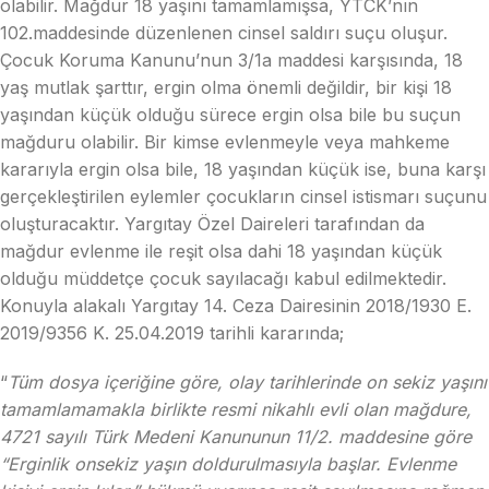
olabilir. Mağdur 18 yaşını tamamlamışsa, YTCK’nın
102.maddesinde düzenlenen cinsel saldırı suçu oluşur.
Çocuk Koruma Kanunu’nun 3/1a maddesi karşısında, 18
yaş mutlak şarttır, ergin olma önemli değildir, bir kişi 18
yaşından küçük olduğu sürece ergin olsa bile bu suçun
mağduru olabilir. Bir kimse evlenmeyle veya mahkeme
kararıyla ergin olsa bile, 18 yaşından küçük ise, buna karşı
gerçekleştirilen eylemler çocukların cinsel istismarı suçunu
oluşturacaktır. Yargıtay Özel Daireleri tarafından da
mağdur evlenme ile reşit olsa dahi 18 yaşından küçük
olduğu müddetçe çocuk sayılacağı kabul edilmektedir.
Konuyla alakalı Yargıtay 14. Ceza Dairesinin 2018/1930 E.
2019/9356 K. 25.04.2019 tarihli kararında;
“
Tüm dosya içeriğine göre, olay tarihlerinde on sekiz yaşını
tamamlamamakla birlikte resmi nikahlı evli olan mağdure,
4721 sayılı Türk Medeni Kanununun 11/2. maddesine göre
“Erginlik onsekiz yaşın doldurulmasıyla başlar. Evlenme