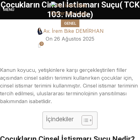
Çocukların Cinsel İstismarı Suçu( TCK
MENÜ
103. Madde)
GENEL
Av. İrem Bike DEMİRHAN
On 26 Ağustos 2025
0
Kanun koyucu, yetişkinlere karşı gerçekleştirilen filler
açısından cinsel saldırı terimini kullanırken çocuklar için,
cinsel istismar terimini kullanmıştır. Cinsel istismar teriminin
tercih edilmesi, uluslararası terminolojinin yansıtılması
bakımından isabetlidir.
İçindekiler
Çocukların Cinsel İstismarı Suçu Nedir?