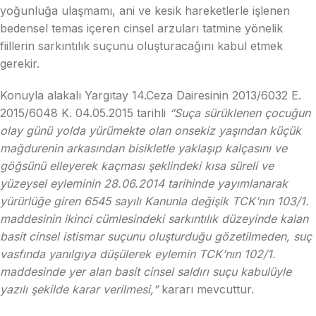
yoğunluğa ulaşmamı, ani ve kesik hareketlerle işlenen
bedensel temas içeren cinsel arzuları tatmine yönelik
fiillerin sarkıntılık suçunu oluşturacağını kabul etmek
gerekir.
Konuyla alakalı Yargıtay 14.Ceza Dairesinin 2013/6032 E.
2015/6048 K. 04.05.2015 tarihli
“Suça sürüklenen çocuğun
olay günü yolda yürümekte olan onsekiz yaşından küçük
mağdurenin arkasından bisikletle yaklaşıp kalçasını ve
göğsünü elleyerek kaçması şeklindeki kısa süreli ve
yüzeysel eyleminin 28.06.2014 tarihinde yayımlanarak
yürürlüğe giren 6545 sayılı Kanunla değişik TCK’nın 103/1.
maddesinin ikinci cümlesindeki sarkıntılık düzeyinde kalan
basit cinsel istismar suçunu oluşturduğu gözetilmeden, suç
vasfında yanılgıya düşülerek eylemin TCK’nın 102/1.
maddesinde yer alan basit cinsel saldırı suçu kabulüyle
yazılı şekilde karar verilmesi,”
kararı mevcuttur.