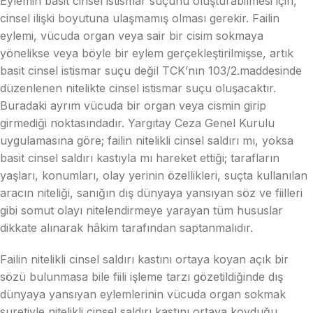
Eylemin basit cinsel istismar suçunu oluşturabilmesi için,
cinsel ilişki boyutuna ulaşmamış olması gerekir. Failin
eylemi, vücuda organ veya sair bir cisim sokmaya
yönelikse veya böyle bir eylem gerçekleştirilmişse, artık
basit cinsel istismar suçu değil TCK’nın 103/2.maddesinde
düzenlenen nitelikte cinsel istismar suçu oluşacaktır.
Buradaki ayrım vücuda bir organ veya cismin girip
girmediği noktasındadır. Yargıtay Ceza Genel Kurulu
uygulamasına göre; failin nitelikli cinsel saldırı mı, yoksa
basit cinsel saldırı kastıyla mı hareket ettiği; tarafların
yaşları, konumları, olay yerinin özellikleri, suçta kullanılan
aracın niteliği, sanığın dış dünyaya yansıyan söz ve fiilleri
gibi somut olayı nitelendirmeye yarayan tüm hususlar
dikkate alınarak hâkim tarafından saptanmalıdır.
Failin nitelikli cinsel saldırı kastını ortaya koyan açık bir
sözü bulunmasa bile fiili işleme tarzı gözetildiğinde dış
dünyaya yansıyan eylemlerinin vücuda organ sokmak
suretiyle nitelikli cinsel saldırı kastını ortaya koyduğu