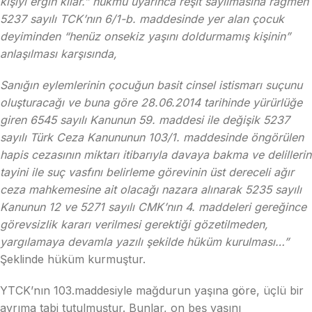
kişiyi ergin kılar.” hükmü uyarınca reşit sayılmasına rağmen
5237 sayılı TCK’nın 6/1-b. maddesinde yer alan çocuk
deyiminden “henüz onsekiz yaşını doldurmamış kişinin”
anlaşılması karşısında,
Sanığın eylemlerinin çocuğun basit cinsel istismarı suçunu
oluşturacağı ve buna göre 28.06.2014 tarihinde yürürlüğe
giren 6545 sayılı Kanunun 59. maddesi ile değişik 5237
sayılı Türk Ceza Kanununun 103/1. maddesinde öngörülen
hapis cezasının miktarı itibarıyla davaya bakma ve delillerin
tayini ile suç vasfını belirleme görevinin üst dereceli ağır
ceza mahkemesine ait olacağı nazara alınarak 5235 sayılı
Kanunun 12 ve 5271 sayılı CMK’nın 4. maddeleri gereğince
görevsizlik kararı verilmesi gerektiği gözetilmeden,
yargılamaya devamla yazılı şekilde hüküm kurulması…”
Şeklinde hüküm kurmuştur.
YTCK’nın 103.maddesiyle mağdurun yaşına göre, üçlü bir
ayrıma tabi tutulmuştur. Bunlar, on beş yaşını