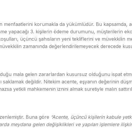
ilin menfaatlerini korumakla da yükümlüdür. Bu kapsamda, ace
leşme yapacağı 3. kişilerin ödeme durumunu, müşterilerin
n koşulları, üçüncü şahısların yeni tekliflerini ve müvekkilin
te, müvekkilin zamanında değerlendirilemeyecek derecede ku
lduğu mala gelen zararlardan kusursuz olduğunu ispat etm
aklamak değildir. Nitekim acente, eşyanın değerinin düşme
mazsa yetkili mahkemenin iznini almak suretiyle malın sattır
zenlemiştir. Buna göre
“Acente, üçüncü kişilerin kabule yetk
arda meydana gelen değişiklikleri ve yapılan işlemlere ilişki