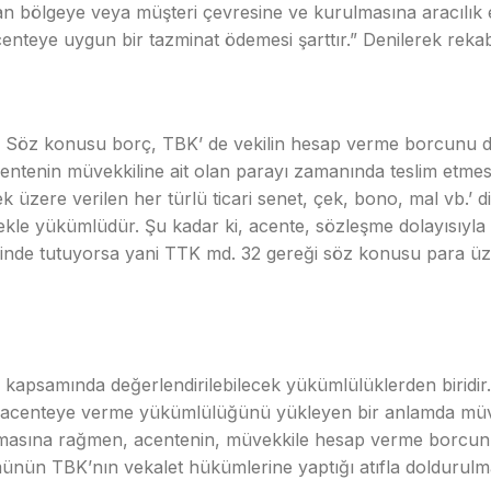
olan bölgeye veya müşteri çevresine ve kurulmasına aracılık e
, acenteye uygun bir tazminat ödemesi şarttır.” Denilerek reka
Söz konusu borç, TBK’ de vekilin hesap verme borcunu d
entenin müvekkiline ait olan parayı zamanında teslim etme
üzere verilen her türlü ticari senet, çek, bono, mal vb.’
kle yükümlüdür. Şu kadar ki, acente, sözleşme dolayısıyla 
nde tutuyorsa yani TTK md. 32 gereği söz konusu para üzer
apsamında değerlendirilebilecek yükümlülüklerden biridir
tini acenteye verme yükümlülüğünü yükleyen bir anlamda müve
almasına rağmen, acentenin, müvekkile hesap verme borcu
ün TBK’nın vekalet hükümlerine yaptığı atıfla doldurulma