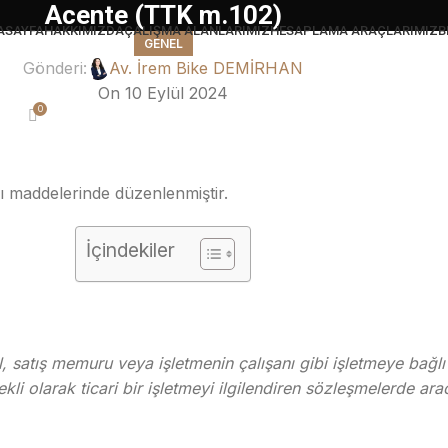
Acente (TTK m.102)
ASAYFA
HAKKIMIZDA
ÇALIŞMA ALANLARIMIZ
HESAPLAMA ARAÇLARIMIZ
B
GENEL
Gönderi:
Av. İrem Bike DEMİRHAN
On 10 Eylül 2024
0
maddelerinde düzenlenmiştir.
İçindekiler
il, satış memuru veya işletmenin çalışanı gibi işletmeye bağl
li olarak ticari bir işletmeyi ilgilendiren sözleşmelerde arac