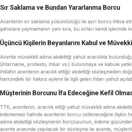
Sır Saklama ve Bundan Yararlanma Borcu
Acentenin sır saklama yükümlülüğü iki ayrı borcu ihtiva etme
şahıslara yaymamanın yanı sıra, bu sırları kendi işlerinde 
Üçüncü Kişilerin Beyanlarını Kabul ve Müvekki
Acente müvekkili adına akdettiği yahut aracılıkta bulunduğu 
(ihtarname, protesto, ihbar vs.) bulunmaya ve kabule yetkil
ihtilafın acentenin aracılık ettiği/ akdettiği sözleşmeden d
haricindeki bir haksız eylemi ile ilgili gelen ihtarı yahut açı
Müşterinin Borcunu İfa Edeceğine Kefil Olm
TTK, acentenin, aracılık ettiği yahut müvekkili adına a
ödememesi halinde acentenin borcu üstleneceğine ilişkin he
adına akdettiği sözleşmenin borçlusunun, ödeme gücünden 
acente arasında yapılacak bir sözleşme ile acente, müşteril