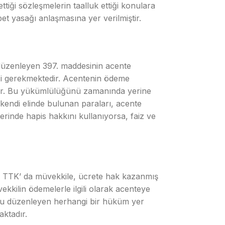
ttiği sözleşmelerin taalluk ettiği konulara
bet yasağı anlaşmasına yer verilmiştir.
üzenleyen 397. maddesinin acente
si gerekmektedir. Acentenin ödeme
 dir. Bu yükümlülüğünü zamanında yerine
kendi elinde bulunan paraları, acente
inde hapis hakkını kullanıyorsa, faiz ve
. TTK’ da müvekkile, ücrete hak kazanmış
kkilin ödemelerle ilgili olarak acenteye
nu düzenleyen herhangi bir hüküm yer
ktadır.