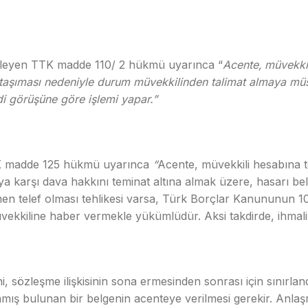
nleyen TTK madde 110/ 2 hükmü uyarınca “
Acente,
müvekkil
lik taşıması nedeniyle durum müvekkilinden talimat almaya mü
ndi görüşüne göre işlemi yapar.”
TK madde 125 hükmü uyarınca
“
Acente, müvekkili hesabına t
cıya karşı dava hakkını teminat altına almak üzere, hasarı be
elef olması tehlikesi varsa, Türk Borçlar Kanununun 108 
ekkiline haber vermekle yükümlüdür. Aksi takdirde, ihmal
ni, sözleşme ilişkisinin sona ermesinden sonrası için sınırla
ş bulunan bir belgenin acenteye verilmesi gerekir. Anlaşma e