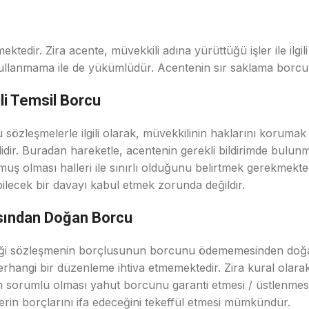
ktedir. Zira acente, müvekkili adına yürüttüğü işler ile ilgi
kullanmama ile de yükümlüdür. Acentenin sır saklama borcu ka
li Temsil Borcu
sözleşmelerle ilgili olarak, müvekkilinin haklarını korumak 
idir. Buradan hareketle, acentenin gerekli bildirimde bulun
oğmuş olması halleri ile sınırlı olduğunu belirtmek gerekmekt
labilecek bir davayı kabul etmek zorunda değildir.
asından Doğan Borcu
kdettiği sözleşmenin borçlusunun borcunu ödememesinden d
rhangi bir düzenleme ihtiva etmemektedir. Zira kural olara
sorumlu olması yahut borcunu garanti etmesi / üstlenmesi 
erin borçlarını ifa edeceğini tekeffül etmesi mümkündür.