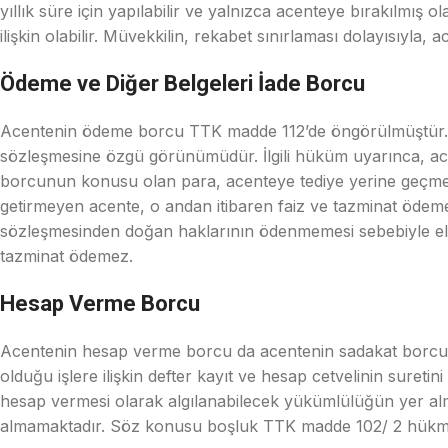
yıllık süre için yapılabilir ve yalnızca acenteye bırakılmış 
ilişkin olabilir. Müvekkilin, rekabet sınırlaması dolayısıyla
Ödeme ve Diğer Belgeleri İade Borcu
Acentenin ödeme borcu TTK madde 112’de öngörülmüştür. 
sözleşmesine özgü görünümüdür. İlgili hüküm uyarınca, ac
borcunun konusu olan para, acenteye tediye yerine geçmek 
getirmeyen acente, o andan itibaren faiz ve tazminat ödeme
sözleşmesinden doğan haklarının ödenmemesi sebebiyle eli
tazminat ödemez.
Hesap Verme Borcu
Acentenin hesap verme borcu da acentenin sadakat borcu k
olduğu işlere ilişkin defter kayıt ve hesap cetvelinin sure
hesap vermesi olarak algılanabilecek yükümlülüğün yer 
almamaktadır. Söz konusu boşluk TTK madde 102/ 2 hükmün