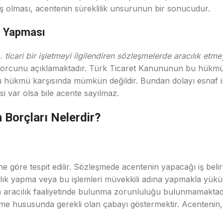
iş olması, acentenin süreklilik unsurunun bir sonucudur.
e Yapması
 ticari bir işletmeyi ilgilendiren sözleşmelerde aracılık etm
 borcunu açıklamaktadır. Türk Ticaret Kanununun bu hükmü em
bu hükmü karşısında mümkün değildir. Bundan dolayı esnaf iş
si var olsa bile acente sayılmaz.
Borçları Nelerdir?
ne göre tespit edilir. Sözleşmede acentenin yapacağı iş bel
cılık yapma veya bu işlemleri müvekkili adına yapmakla yükü
ayıda aracılık faaliyetinde bulunma zorunluluğu bulunmamakt
me hususunda gerekli olan çabayı göstermektir. Acentenin, y