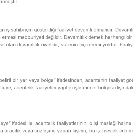
anmıştır.
 sahibi için gösterdiği faaliyet devamlı olmalıdır. Devamlılık
esi mecburiyeti değildir. Devamlılık demek herhangi bir kişi
ıl olan devamlılık niyetidir, sürenin hiç önemi yoktur. Faaliy
irli bir yer veya bölge” ifadesinden, acentenin faaliyet gös
e, acentelik faaliyetini yaptığı işletmenin bölgesi dışındaki
adesi ile, acentelik faaliyetlerinin, o işi mesleği haline g
ına aracılık veya sözleşme yapan kişinin, bu işi meslek edinmi