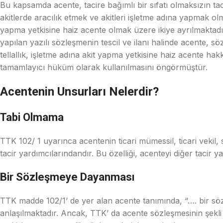
Bu kapsamda acente, tacire bağımlı bir sıfatı olmaksızın tacire
akitlerde aracılık etmek ve akitleri işletme adına yapmak ol
yapma yetkisine haiz acente olmak üzere ikiye ayrılmaktadır
yapılan yazılı sözleşmenin tescil ve ilanı halinde acente
tellallık, işletme adına akit yapma yetkisine haiz acente
tamamlayıcı hüküm olarak kullanılmasını öngörmüştür.
Acentenin Unsurları Nelerdir?
Tabi Olmama
TTK 102/ 1 uyarınca acentenin ticari mümessil, ticari vekil
tacir yardımcılarındandır. Bu özelliği, acenteyi diğer tacir 
Bir Sözleşmeye Dayanması
TTK madde 102/1’ de yer alan acente tanımında, “…. bir sö
anlaşılmaktadır. Ancak, TTK’ da acente sözleşmesinin şek