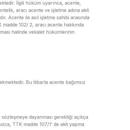
mektedir. İlgili hüküm uyarınca, acente,
telik, aracı acente ve işletme adına akit
. Acente ile asıl işletme sahibi arasında
TK madde 102/ 2, aracı acente hakkında
ması halinde vekalet hükümlerinin
rekmektedir. Bu itibarla acente bağımsız
r sözleşmeye dayanması gerektiği açıkça
nızca, TTK madde 107/1’ de akit yapma