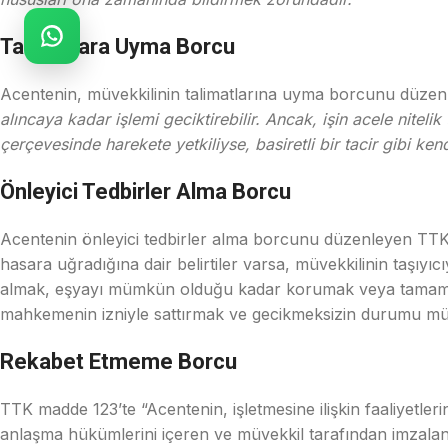
Talimatlara Uyma Borcu
Acentenin, müvekkilinin talimatlarına uyma borcunu düze
alıncaya kadar işlemi geciktirebilir. Ancak, işin acele nite
çerçevesinde harekete yetkiliyse, basiretli bir tacir gibi ke
Önleyici Tedbirler Alma Borcu
Acentenin önleyici tedbirler alma borcunu düzenleyen T
hasara uğradığına dair belirtiler varsa, müvekkilinin taşıyı
almak, eşyayı mümkün olduğu kadar korumak veya tamamen t
mahkemenin izniyle sattırmak ve gecikmeksizin durumu müv
Rekabet Etmeme Borcu
TTK madde 123’te “Acentenin, işletmesine ilişkin faaliyetleri
anlaşma hükümlerini içeren ve müvekkil tarafından imzalanmı