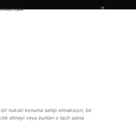
LOG
İLETIŞIM
ı bir hukuki konuma sahip olmaksızın, bir
ılık etmeyi veya bunları o tacir adına