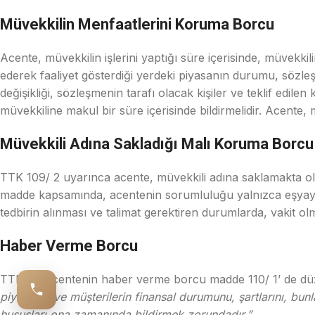
Müvekkilin Menfaatlerini Koruma Borcu
Acente, müvekkilin işlerini yaptığı süre içerisinde, müvekk
ederek faaliyet gösterdiği yerdeki piyasanın durumu, söz
değişikliği, sözleşmenin tarafı olacak kişiler ve teklif edile
müvekkiline makul bir süre içerisinde bildirmelidir. Acen
Müvekkili Adına Sakladığı Malı Koruma Borcu
TTK 109/ 2 uyarınca acente, müvekkili adına saklamakta o
madde kapsamında, acentenin sorumluluğu yalnızca eşyayı s
tedbirin alınması ve talimat gerektiren durumlarda, vakit ol
Haber Verme Borcu
TTK’ de acentenin haber verme borcu madde 110/ 1’ de dü
piyasanın ve müşterilerin finansal durumunu, şartlarını, bunl
hususları ona zamanında bildirmek zorundadır.”