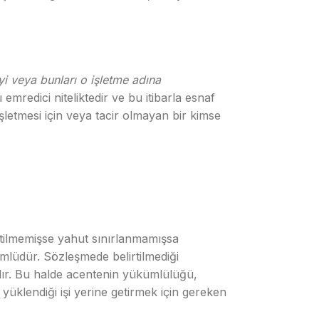
eyi veya bunları o işletme adına
redici niteliktedir ve bu itibarla esnaf
letmesi için veya tacir olmayan bir kimse
irtilmemişse yahut sınırlanmamışsa
mlüdür. Sözleşmede belirtilmediği
adır. Bu halde acentenin yükümlülüğü,
üklendiği işi yerine getirmek için gereken