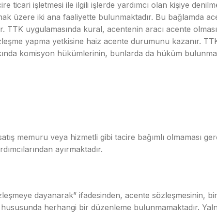
 ticari işletmesi ile ilgili işlerde yardımcı olan kişiye denil
mak üzere iki ana faaliyette bulunmaktadır. Bu bağlamda acen
. TTK uygulamasında kural, acentenin aracı acente olmasıdır
, sözleşme yapma yetkisine haiz acente durumunu kazanır. T
 hakkında komisyon hükümlerinin, bunlarda da hüküm bulunma
, satış memuru veya hizmetli gibi tacire bağımlı olmaması ge
yardımcılarından ayırmaktadır.
zleşmeye dayanarak” ifadesinden, acente sözleşmesinin, bi
li hususunda herhangi bir düzenleme bulunmamaktadır. Yal