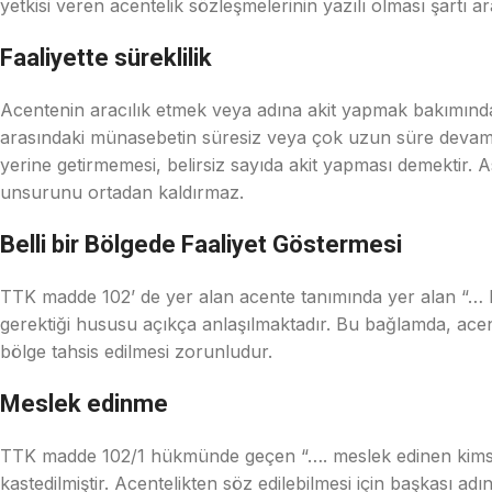
yetkisi veren acentelik sözleşmelerinin yazılı olması şartı ar
Faaliyette süreklilik
Acentenin aracılık etmek veya adına akit yapmak bakımından iş
arasındaki münasebetin süresiz veya çok uzun süre devam etm
yerine getirmemesi, belirsiz sayıda akit yapması demektir. As
unsurunu ortadan kaldırmaz.
Belli bir Bölgede Faaliyet Göstermesi
TTK madde 102’ de yer alan acente tanımında yer alan “… bel
gerektiği hususu açıkça anlaşılmaktadır. Bu bağlamda, acentey
bölge tahsis edilmesi zorunludur.
Meslek edinme
TTK madde 102/1 hükmünde geçen “…. meslek edinen kimseye” if
kastedilmiştir. Acentelikten söz edilebilmesi için başkası ad