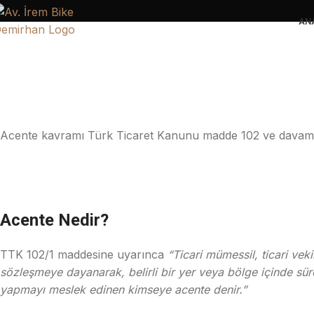
AN
Acente kavramı Türk Ticaret Kanunu madde 102 ve davamı 
Acente Nedir?
TTK 102/1 maddesine uyarınca
“Ticari mümessil, ticari vek
sözleşmeye dayanarak, belirli bir yer veya bölge içinde sürek
yapmayı meslek edinen kimseye acente denir.”