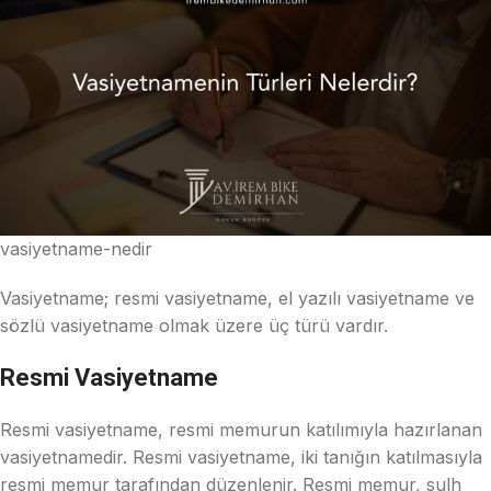
vasiyetname-nedir
Vasiyetname; resmi vasiyetname, el yazılı vasiyetname ve
sözlü vasiyetname olmak üzere üç türü vardır.
Resmi Vasiyetname
Resmi vasiyetname, resmi memurun katılımıyla hazırlanan
vasiyetnamedir. Resmi vasiyetname, iki tanığın katılmasıyla
resmi memur tarafından düzenlenir. Resmi memur, sulh