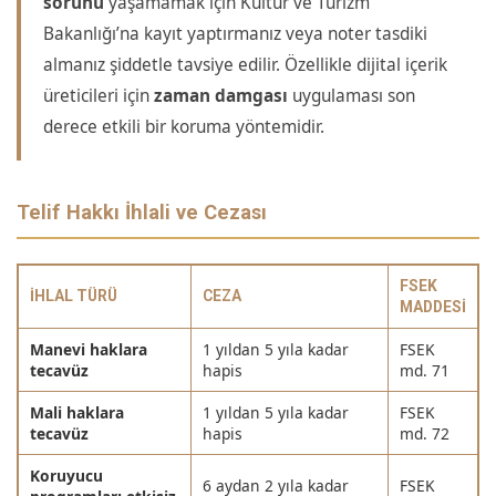
sorunu
yaşamamak için Kültür ve Turizm
Bakanlığı’na kayıt yaptırmanız veya noter tasdiki
almanız şiddetle tavsiye edilir. Özellikle dijital içerik
üreticileri için
zaman damgası
uygulaması son
derece etkili bir koruma yöntemidir.
Telif Hakkı İhlali ve Cezası
FSEK
İHLAL TÜRÜ
CEZA
MADDESI
Manevi haklara
1 yıldan 5 yıla kadar
FSEK
tecavüz
hapis
md. 71
Mali haklara
1 yıldan 5 yıla kadar
FSEK
tecavüz
hapis
md. 72
Koruyucu
6 aydan 2 yıla kadar
FSEK