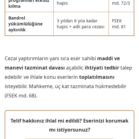
programları etkisiz
hapis
md. 72/3
kılma
Bandrol
3 yıldan 6 yıla kadar
FSEK
yükümlülüğüne
hapis + adli para cezası
md. 81
aykırılık
Cezai yaptırımların yanı sıra eser sahibi
maddi ve
manevi tazminat davası
açabilir,
ihtiyati tedbir
talep
edebilir ve ihlale konu eserlerin
toplatılmasını
isteyebilir. Mahkeme, üç kat tazminata hükmedebilir
(FSEK md. 68).
Telif hakkınız ihlal mi edildi? Eserinizi korumak
mı istiyorsunuz?