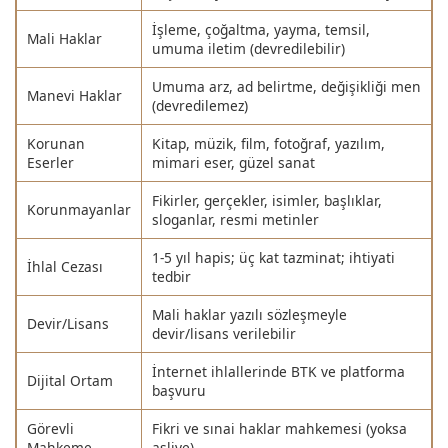
İşleme, çoğaltma, yayma, temsil,
Mali Haklar
umuma iletim (devredilebilir)
Umuma arz, ad belirtme, değişikliği men
Manevi Haklar
(devredilemez)
Korunan
Kitap, müzik, film, fotoğraf, yazılım,
Eserler
mimari eser, güzel sanat
Fikirler, gerçekler, isimler, başlıklar,
Korunmayanlar
sloganlar, resmi metinler
1-5 yıl hapis; üç kat tazminat; ihtiyati
İhlal Cezası
tedbir
Mali haklar yazılı sözleşmeyle
Devir/Lisans
devir/lisans verilebilir
İnternet ihlallerinde BTK ve platforma
Dijital Ortam
başvuru
Görevli
Fikri ve sınai haklar mahkemesi (yoksa
Mahkeme
asliye)