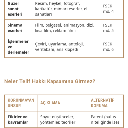
Güzel
Resim, heykel, fotoğraf,
FSEK
sanat
karikatür, mimari eserler, el
md. 4
eserleri
sanatları
Sinema
Film, belgesel, animasyon, dizi,
FSEK
eserleri
kısa film, reklam filmi
md. 5
İşlenmeler
Çeviri, uyarlama, antoloji,
FSEK
ve
veritabanı, ansiklopedi
md. 6
derlemeler
Neler Telif Hakkı Kapsamına Girmez?
KORUNMAYAN
ALTERNATIF
AÇIKLAMA
UNSUR
KORUMA
Fikirler ve
Soyut düşünceler,
Patent (buluş
kavramlar
yöntemler, teoriler
niteliğinde ise)