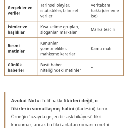
Tarihsel olaylar,
Veritabanı
Gerçekler ve
istatistikler, bilimsel
hakkı (derleme
veriler
veriler
ise)
İsimler ve
Kısa kelime grupları,
Marka tescili
başlıklar
sloganlar, markalar
Kanunlar,
Resmi
yönetmelikler,
Kamu malı
metinler
mahkeme kararları
Günlük
Basit haber
–
haberler
niteliğindeki metinler
Avukat Notu:
Telif hakkı
fikirleri değil, o
fikirlerin somutlaşmış halini
(ifadesini) korur.
Örneğin “uzayda geçen bir aşk hikâyesi” fikri
korunmaz; ancak bu fikri anlatan romanın metni