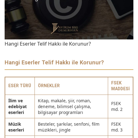
Hangi Eserler Telif Hakkı ile Korunur?
Hangi Eserler Telif Hakkı ile Korunur?
FSEK
ESER TÜRÜ
ÖRNEKLER
MADDESI
İlim ve
Kitap, makale, şiir, roman,
FSEK
edebiyat
deneme, bilimsel çalışma,
md. 2
eserleri
bilgisayar programları
Müzik
Besteler, şarkılar, senfoni, film
FSEK
eserleri
müzikleri, jingle
md. 3