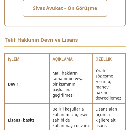
Sivas Avukat – Ön Görüşme
Telif Hakkının Devri ve Lisans
İŞLEM
AÇIKLAMA
ÖZELLIK
Yazılı
Mali hakların
sözleşme
tamamının veya
zorunlu;
Devir
bir kısmının
manevi
başkasına
haklar
geçirilmesi
devredilemez
Belirli koşullarla
Lisans alan
kullanım izni; eser
üçüncü
Lisans (basit)
sahibi de
kişilere alt
kullanmaya devam
lisans