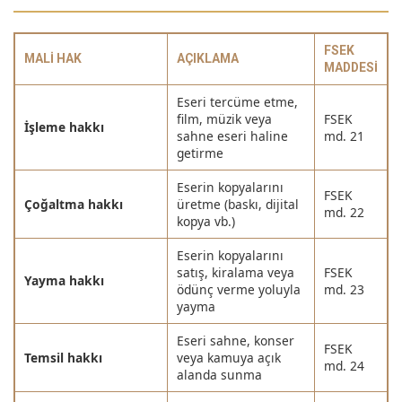
FSEK
MALI HAK
AÇIKLAMA
MADDESI
Eseri tercüme etme,
film, müzik veya
FSEK
İşleme hakkı
sahne eseri haline
md. 21
getirme
Eserin kopyalarını
FSEK
Çoğaltma hakkı
üretme (baskı, dijital
md. 22
kopya vb.)
Eserin kopyalarını
satış, kiralama veya
FSEK
Yayma hakkı
ödünç verme yoluyla
md. 23
yayma
Eseri sahne, konser
FSEK
Temsil hakkı
veya kamuya açık
md. 24
alanda sunma