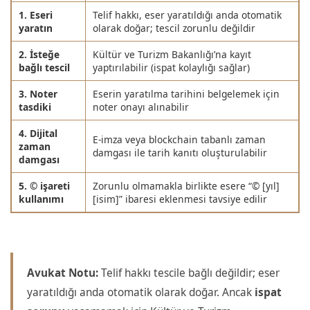
1. Eseri
Telif hakkı, eser yaratıldığı anda otomatik
yaratın
olarak doğar; tescil zorunlu değildir
2. İsteğe
Kültür ve Turizm Bakanlığı’na kayıt
bağlı tescil
yaptırılabilir (ispat kolaylığı sağlar)
3. Noter
Eserin yaratılma tarihini belgelemek için
tasdiki
noter onayı alınabilir
4. Dijital
E-imza veya blockchain tabanlı zaman
zaman
damgası ile tarih kanıtı oluşturulabilir
damgası
5. © işareti
Zorunlu olmamakla birlikte esere “© [yıl]
kullanımı
[isim]” ibaresi eklenmesi tavsiye edilir
Avukat Notu:
Telif hakkı tescile bağlı değildir; eser
yaratıldığı anda otomatik olarak doğar. Ancak
ispat