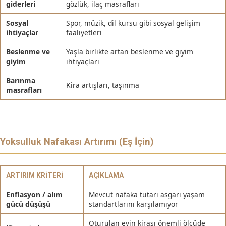
giderleri
gözlük, ilaç masrafları
Sosyal
Spor, müzik, dil kursu gibi sosyal gelişim
ihtiyaçlar
faaliyetleri
Beslenme ve
Yaşla birlikte artan beslenme ve giyim
giyim
ihtiyaçları
Barınma
Kira artışları, taşınma
masrafları
Yoksulluk Nafakası Artırımı (Eş İçin)
ARTIRIM KRITERI
AÇIKLAMA
Enflasyon / alım
Mevcut nafaka tutarı asgari yaşam
gücü düşüşü
standartlarını karşılamıyor
Oturulan evin kirası önemli ölçüde