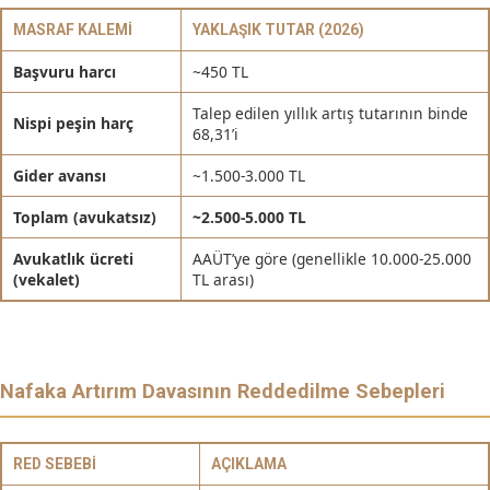
MASRAF KALEMI
YAKLAŞIK TUTAR (2026)
Başvuru harcı
~450 TL
Talep edilen yıllık artış tutarının binde
Nispi peşin harç
68,31’i
Gider avansı
~1.500-3.000 TL
Toplam (avukatsız)
~2.500-5.000 TL
Avukatlık ücreti
AAÜT’ye göre (genellikle 10.000-25.000
(vekalet)
TL arası)
Nafaka Artırım Davasının Reddedilme Sebepleri
RED SEBEBI
AÇIKLAMA