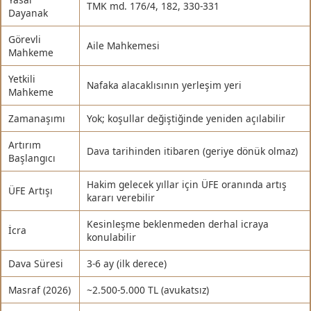
TMK md. 176/4, 182, 330-331
Dayanak
Görevli
Aile Mahkemesi
Mahkeme
Yetkili
Nafaka alacaklısının yerleşim yeri
Mahkeme
Zamanaşımı
Yok; koşullar değiştiğinde yeniden açılabilir
Artırım
Dava tarihinden itibaren (geriye dönük olmaz)
Başlangıcı
Hakim gelecek yıllar için ÜFE oranında artış
ÜFE Artışı
kararı verebilir
Kesinleşme beklenmeden derhal icraya
İcra
konulabilir
Dava Süresi
3-6 ay (ilk derece)
Masraf (2026)
~2.500-5.000 TL (avukatsız)