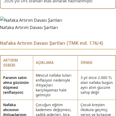
2026 yılı ÜFE oranları esas alınarak hazırlanmıştır.
Nafaka Artırım Davası Şartları
Nafaka Artırım Davası Şartları (TMK md. 176/4)
ARTIRIM
AÇIKLAMA
ÖRNEK
SEBEBI
Mevcut nafaka tutarı
Paranın satın
3 yıl önce 2.000 TL
enflasyon nedeniyle
alma gücünün
olan nafaka bugün
ihtiyaçları
düşmesi
aynı alım gücüne
karşılayamaz hale
(enflasyon)
sahip değil
gelmiştir
Nafaka
Çocuğun eğitim
Çocuk kreşten
alıcısının
kademesi değişmesi,
ilkokula geçmiş;
ihtiyaçlarının
sağlık giderleri, kira
servis ve kırtasiye