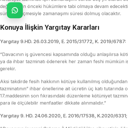
değişiklikten önceki hükümlere tabi olmaya devam edecekt
sürenin geçmesiyle zamanaşımı süresi dolmuş olacaktır.
Konuya İlişkin Yargıtay Kararları
Yargıtay 9.HD. 26.03.2019, E. 2015/31772, K. 2019/6787:
“Davacının iş güvencesi kapsamında olduğu anlaşılırsa kötüni
ya da ihbar tazminatı ödenerek her zaman feshi mümkün ise 
gerekir.
Aksi takdirde fesih hakkının kötüye kullanılmış olduğundan 
tazminatının” ihbar önellerine ait ücretin üç katı tutarında 
17.maddesinin son fıkrasındaki düzenleme kötüniyet tazmin
para ile ölçülebilir menfaatler dikkate alınmalıdır.”
Yargıtay 9. HD. 24.06.2020, E. 2016/17538, K.2020/6331;