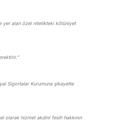
er alan özel nitelikteki kötüniyet
ektirir.”
syal Sigortalar Kurumuna şikayette
el olarak hizmet akdini fesih hakkının