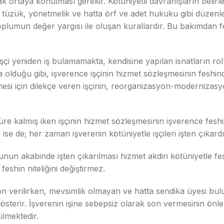
 ortaya konulması gerekir. Kötüniyetli davranışların belirlen
n, tüzük, yönetmelik ve hatta örf ve adet hukuku gibi düzenl
oplumun değer yargısı ile oluşan kurallardır. Bu bakımdan fe
çi yeniden iş bulamamakta, kendisine yapılan isnatların rol
 olduğu gibi, işverence işçinin hizmet sözleşmesinin feshinde
si için dilekçe veren işçinin, reorganizasyon-modernizasyo
e kalmış iken işçinin hizmet sözleşmesinin işverence feshi; 
si ise de; her zaman işverenin kötüniyetle işçileri işten çıkar
nun akabinde işten çıkarılması hizmet akdin kötüniyetle fes
feshin niteliğini değiştirmez.
son verilirken, mevsimlik olmayan ve hatta sendika üyesi bu
österir. İşverenin işine sebepsiz olarak son vermesinin önle
lmektedir.