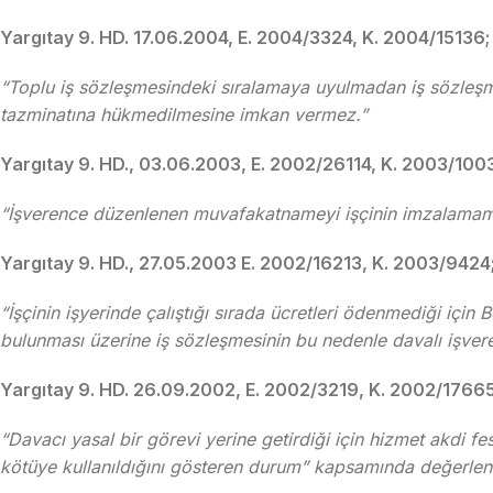
Yargıtay 9. HD. 17.06.2004, E. 2004/3324, K. 2004/15136;
“Toplu iş sözleşmesindeki sıralamaya uyulmadan iş sözleşme
tazminatına hükmedilmesine imkan vermez.”
Yargıtay 9. HD., 03.06.2003, E. 2002/26114, K. 2003/100
“İşverence düzenlenen muvafakatnameyi işçinin imzalamaması
Yargıtay 9. HD., 27.05.2003 E. 2002/16213, K. 2003/9424
“İşçinin işyerinde çalıştığı sırada ücretleri ödenmediği içi
bulunması üzerine iş sözleşmesinin bu nedenle davalı işveren
Yargıtay 9. HD. 26.09.2002, E. 2002/3219, K. 2002/17665
“Davacı yasal bir görevi yerine getirdiği için hizmet akdi fe
kötüye kullanıldığını gösteren durum” kapsamında değerlend