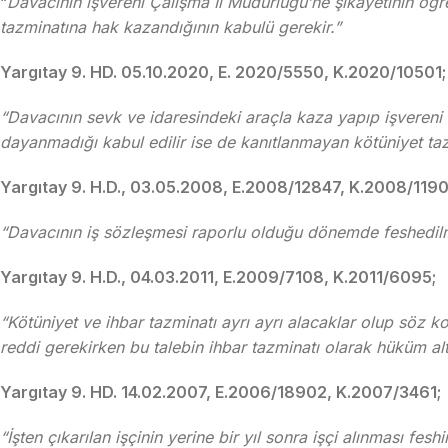
“
Davacının işvereni Çalışma İl Müdürlüğü’ne şikayetinin öğr
tazminatına hak kazandığının kabulü gerekir.”
Yargıtay 9. HD. 05.10.2020, E. 2020/5550, K.2020/10501;
“Davacının sevk ve idaresindeki araçla kaza yapıp işvereni 
dayanmadığı kabul edilir ise de kanıtlanmayan kötüniyet ta
Yargıtay 9. H.D., 03.05.2008, E.2008/12847, K.2008/119
“Davacının iş sözleşmesi raporlu olduğu dönemde feshedilm
Yargıtay 9. H.D., 04.03.2011, E.2009/7108, K.2011/6095;
“Kötüniyet ve ihbar tazminatı ayrı ayrı alacaklar olup söz 
reddi gerekirken bu talebin ihbar tazminatı olarak hüküm altı
Yargıtay 9. HD. 14.02.2007, E.2006/18902, K.2007/3461;
“İşten çıkarılan işçinin yerine bir yıl sonra işçi alınması fesh