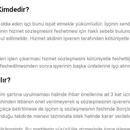
Kimdedir?
 iddia eden işçi bunu ispat etmekle yükümlüdür. İşçinin sen
işçinin hizmet sözleşmesini feshetmesi için haklı sebebi bu
ul edilmelidir. Hizmet akdinin işveren tarafından kötüniyetle
çileri işten çıkarması hizmet sözleşmesini kötüniyetle feshet
n feshedilmesinden sonra işyerinin başka ünitelerine işçi alı
lır?
rim şartına uyulmaması halinde ihbar önellerine ait 3 kat üc
ihinden itibaren önel verilmeyerek iş sözleşmesinin işverenc
 açıkça belirtilmese de işçinin iş sözleşmesinin feshinde B
uğu takdirde manevi tazminata istek halinde karar verilebil
belirlenmiştir. Bu maddenin yürürlüğe girmesinde önce işle