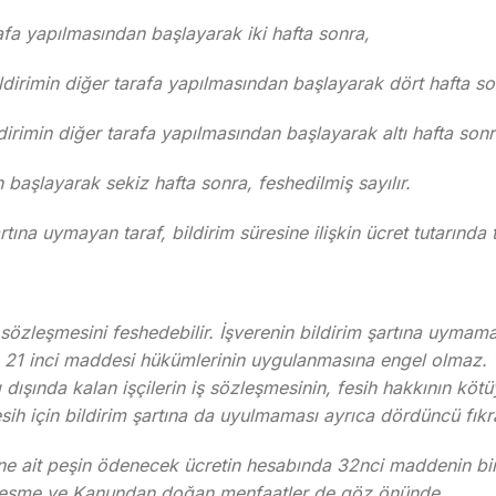
arafa yapılmasından başlayarak iki hafta sonra,
bildirimin diğer tarafa yapılmasından başlayarak dört hafta so
ldirimin diğer tarafa yapılmasından başlayarak altı hafta sonr
n başlayarak sekiz hafta sonra, feshedilmiş sayılır.
şartına uymayan taraf, bildirim süresine ilişkin ücret tutarında
ş sözleşmesini feshedebilir. İşverenin bildirim şartına uymama
21 inci maddesi hükümlerinin uygulanmasına engel olmaz. 18
ışında kalan işçilerin iş sözleşmesinin, fesih hakkının kötü
Fesih için bildirim şartına da uyulmaması ayrıca dördüncü fık
ne ait peşin ödenecek ücretin hesabında 32nci maddenin biri
zleşme ve Kanundan doğan menfaatler de göz önünde