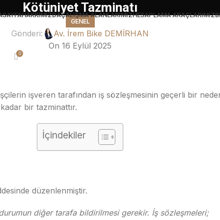
Kötüniyet Tazminatı
ASAYFA
HAKKIMIZDA
ÇALIŞMA ALANLARIMIZ
HESAPLAMA ARAÇLARIMIZ
B
GENEL
Gönderi:
Av. İrem Bike DEMİRHAN
On 16 Eylül 2025
0
şçilerin işveren tarafından iş sözleşmesinin geçerli bir ne
kadar bir tazminattır.
İçindekiler
ddesinde düzenlenmiştir.
durumun diğer tarafa bildirilmesi gerekir. İş sözleşmeleri;