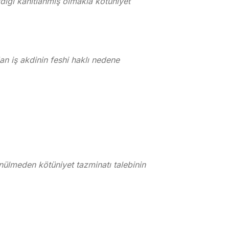
ldiği kanıtlanmış olmakla kötüniyet
an iş akdinin feshi haklı nedene
nülmeden kötüniyet tazminatı talebinin