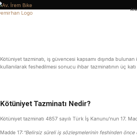
AN
Kötüniyet tazminatı, iş güvencesi kapsamı dışında bulunan i
kullanılarak feshedilmesi sonucu ihbar tazminatının üç katı 
Kötüniyet Tazminatı Nedir?
Kötüniyet tazminatı 4857 sayılı Türk İş Kanunu’nun 17. Ma
Madde 17:
“Belirsiz süreli iş sözleşmelerinin feshinden önce 