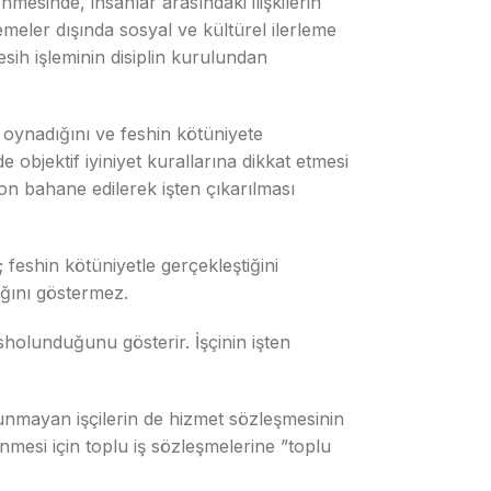
mesinde, insanlar arasındaki ilişkilerin
emeler dışında sosyal ve kültürel ilerleme
sih işleminin disiplin kurulundan
 oynadığını ve feshin kötüniyete
 objektif iyiniyet kurallarına dikkat etmesi
n bahane edilerek işten çıkarılması
feshin kötüniyetle gerçekleştiğini
dığını göstermez.
holunduğunu gösterir. İşçinin işten
lunmayan işçilerin de hizmet sözleşmesinin
nmesi için toplu iş sözleşmelerine ”toplu