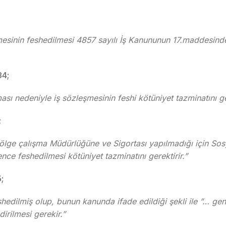
sinin feshedilmesi 4857 sayılı İş Kanununun 17.maddesinde y
34;
 nedeniyle iş sözleşmesinin feshi kötüniyet tazminatını ger
;
n Bölge çalışma Müdürlüğüne ve Sigortası yapılmadığı için So
ce feshedilmesi kötüniyet tazminatını gerektirir.”
;
shedilmiş olup, bunun kanunda ifade edildiği şekli ile ”… gen
irilmesi gerekir.”