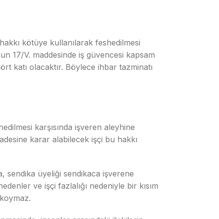
hakkı kötüye kullanılarak feshedilmesi
u’nun 17/V. maddesinde iş güvencesi kapsam
ört katı olacaktır. Böylece ihbar tazminatı
shedilmesi karşısında işveren aleyhine
adesine karar alabilecek işçi bu hakkı
ma, sendika üyeliği sendikaca işverene
edenler ve işçi fazlalığı nedeniyle bir kısım
a koymaz.