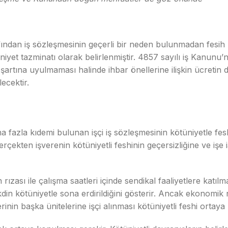
fından iş sözleşmesinin geçerli bir neden bulunmadan fesih 
niyet tazminatı olarak belirlenmiştir. 4857 sayılı iş Kanun
 şartına uyulmaması halinde ihbar önellerine ilişkin ücretin d
ecektir.
ha fazla kıdemi bulunan işçi iş sözleşmesinin kötüniyetle fe
ekten işverenin kötüniyetli feshinin geçersizliğine ve işe i
rızası ile çalışma saatleri içinde sendikal faaliyetlere katıl
kdin kötüniyetle sona erdirildiğini gösterir. Ancak ekonomik n
rinin başka ünitelerine işçi alınması kötüniyetli feshi ortay