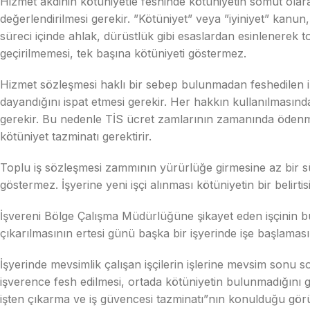
Hizmet akdinin kötüniyetle feshinde kötüniyetin somut olarak
değerlendirilmesi gerekir. ”Kötüniyet” veya ”iyiniyet” kanu
süreci içinde ahlak, dürüstlük gibi esaslardan esinlenerek t
geçirilmemesi, tek başına kötüniyeti göstermez.
Hizmet sözleşmesi haklı bir sebep bulunmadan feshedilen iş
dayandığını ispat etmesi gerekir. Her hakkın kullanılmasında
gerekir. Bu nedenle TİS ücret zamlarının zamanında ödenme
kötüniyet tazminatı gerektirir.
Toplu iş sözleşmesi zammının yürürlüğe girmesine az bir sür
göstermez. İşyerine yeni işçi alınması kötüniyetin bir belirti
İşvereni Bölge Çalışma Müdürlüğüne şikayet eden işçinin bu
çıkarılmasının ertesi günü başka bir işyerinde işe başlaması 
İşyerinde mevsimlik çalışan işçilerin işlerine mevsim sonu 
işverence fesh edilmesi, ortada kötüniyetin bulunmadığını g
işten çıkarma ve iş güvencesi tazminatı”nın konulduğu görü