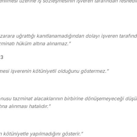
enilmesi üzerine iş sözleşmesinin işveren tarafından feshedi
zarara uğrattığı kanıtlanamadığından dolayı işveren tarafınd
zminatı hüküm altına alınamaz.”
03
esi işverenin kötüniyetli olduğunu göstermez.”
konusu tazminat alacaklarının birbirine dönüşemeyeceği düşü
na alınması hatalıdır.”
in kötüniyetle yapılmadığını gösterir.”