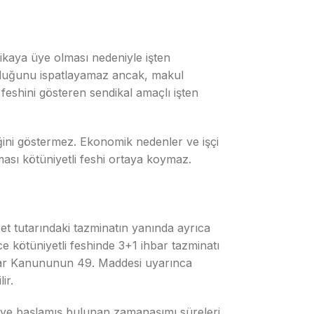
dikaya üye olması nedeniyle işten
lunduğunu ispatlayamaz ancak, makul
 feshini gösteren sendikal amaçlı işten
tiğini göstermez. Ekonomik nedenler ve işçi
nması kötüniyetli feshi ortaya koymaz.
ret tutarındaki tazminatın yanında ayrıca
e kötüniyetli feshinde 3+1 ihbar tazminatı
orçlar Kanununun 49. Maddesi uyarınca
ir.
meye başlamış bulunan zamanaşımı süreleri,