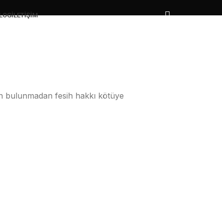
LOG
İLETIŞIM
den bulunmadan fesih hakkı kötüye