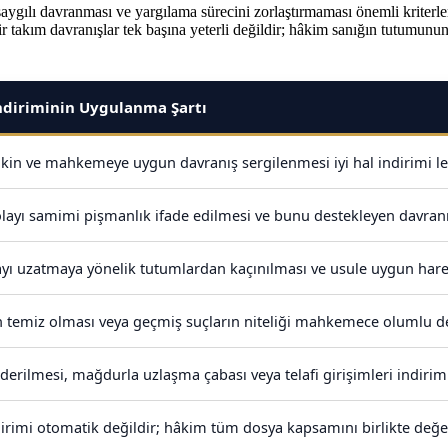
aygılı davranması ve yargılama sürecini zorlaştırmaması önemli kriterler
bir takım davranışlar tek başına yeterli değildir; hâkim sanığın tutumun
İndiriminin Uygulanma Şartı
sakin ve mahkemeye uygun davranış sergilenmesi iyi hal indirimi leh
layı samimi pişmanlık ifade edilmesi ve bunu destekleyen davranı
yı uzatmaya yönelik tutumlardan kaçınılması ve usule uygun hare
lin temiz olması veya geçmiş suçların niteliği mahkemece olumlu değ
iderilmesi, mağdurla uzlaşma çabası veya telafi girişimleri indirim 
ndirimi otomatik değildir; hâkim tüm dosya kapsamını birlikte değer