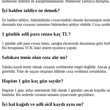
mahkeme indirimi ile karıştırılmamalıdır. Mahkeme yalnızca duruşma sü
İyi halden tahliye ne demek?
İyi halden tahliye, hükümlünün cezaevindeki olumlu davranışları nede
durumda kişi cezasını tamamen bitirmeden tahliye olabilir. Ceza azaltm
1 günlük adli para cezası kaç TL?
1 günlük adli para cezası tutarı, sanığın ekonomik durumuna göre belirl
Bu hesaplama TCK’daki sistem uyarınca yapılır.
Sabıkası temiz olan ceza alır mı?
Sabıka kaydı temiz olmak cezanın verilmesine engel değildir. Ancak ge
görebilir. Yine de suçun oluşması hâlinde ceza verilmesi zorunludur.
Hapiste 1 gün kaç gün sayılır?
Hapiste 1 gün, infaz sisteminde fiili olarak 1 gündür; ancak koşullu sa
farklıdır. Bu nedenle cezanın tamamı cezaevinde geçirilmez.
İyi hal kağıdı ve adli sicil kaydı aynı mı?