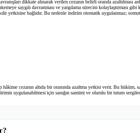
vranışları dikkate alınarak verilen cezanın belirli oranda azaltılması
meye saygılı davranması ve yargılama sürecini kolaylaştırması gibi krite
akdir yetkisine bağlıdır. Bu nedenle indirim otomatik uygulanmaz; som
kime cezanın altıda bir oranında azaltma yetkisi verir. Bu hüküm, san
irimin uygulanabilmesi için sanığın samimi ve olumlu bir tutum sergile
r?