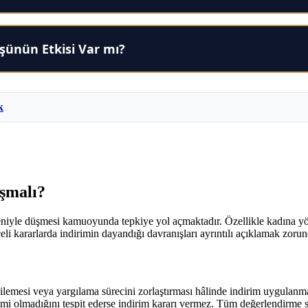
şünün Etkisi Var mı?
k
şmalı?
eniyle düşmesi kamuoyunda tepkiye yol açmaktadır. Özellikle kadına yöne
i kararlarda indirimin dayandığı davranışları ayrıntılı açıklamak zorun
mesi veya yargılama sürecini zorlaştırması hâlinde indirim uygulanmaz.
i olmadığını tespit ederse indirim kararı vermez. Tüm değerlendirme s