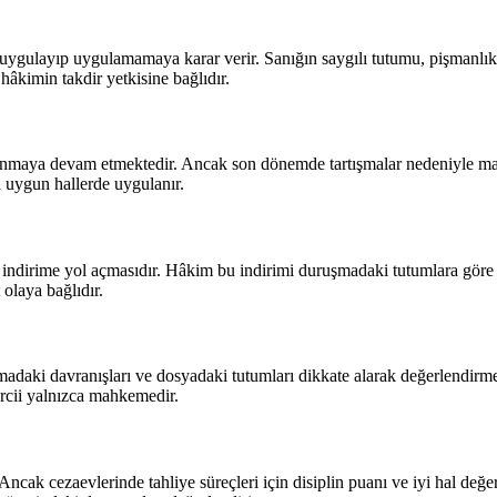
ygulayıp uygulamamaya karar verir. Sanığın saygılı tutumu, pişmanlık 
hâkimin takdir yetkisine bağlıdır.
lanmaya devam etmektedir. Ancak son dönemde tartışmalar nedeniyle ma
ca uygun hallerde uygulanır.
 indirime yol açmasıdır. Hâkim bu indirimi duruşmadaki tutumlara göre 
olaya bağlıdır.
i davranışları ve dosyadaki tutumları dikkate alarak değerlendirme y
ercii yalnızca mahkemedir.
cak cezaevlerinde tahliye süreçleri için disiplin puanı ve iyi hal değerl