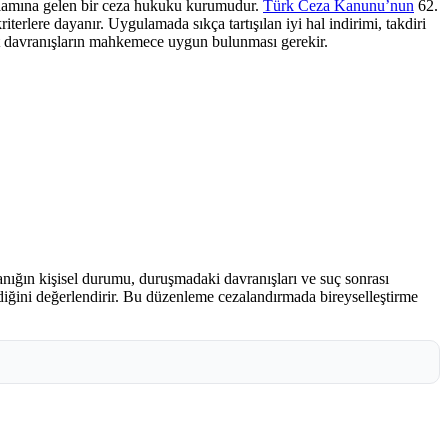
 anlamına gelen bir ceza hukuku kurumudur.
Türk Ceza Kanunu’nun
62.
rlere dayanır. Uygulamada sıkça tartışılan iyi hal indirimi, takdiri
ut davranışların mahkemece uygun bulunması gerekir.
ığın kişisel durumu, duruşmadaki davranışları ve suç sonrası
diğini değerlendirir. Bu düzenleme cezalandırmada bireyselleştirme