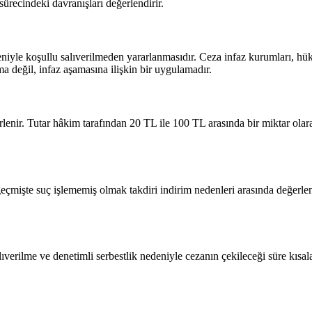
recindeki davranışları değerlendirir.
niyle koşullu salıverilmeden yararlanmasıdır. Ceza infaz kurumları, hü
a değil, infaz aşamasına ilişkin bir uygulamadır.
enir. Tutar hâkim tarafından 20 TL ile 100 TL arasında bir miktar olarak
çmişte suç işlememiş olmak takdiri indirim nedenleri arasında değerlendi
lıverilme ve denetimli serbestlik nedeniyle cezanın çekileceği süre kısala