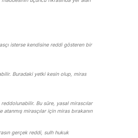
ı maddesinin üçüncü fıkrasında yer alan
sçı isterse kendisine reddi gösteren bir
ilir. Buradaki yetki kesin olup, miras
 reddolunabilir. Bu süre, yasal mirascılar
e atanmış mirasçılar için miras bırakanın
rasın gerçek reddi, sulh hukuk