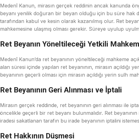
Medenî Kanun, mirasın gerçek reddinin ancak kanunda öngör
beyanı yenilik doğuran bir beyan olduğu için bu süre hak d
tarafından kabul ve kesin olarak kazanılmış olur. Ret beyanı
mahkemesine ulaşmış olması gerekir. Süreye uyulup uyulma
Ret Beyanın Yöneltileceği Yetkili Mahke
Medenî Kanun’da ret beyanının yöneltileceği mahkeme açık
alan süresi içinde yapılan ret beyanının, mirasın açıldığı 
beyanının geçerli olması için mirasın açıldığı yerin sulh ma
Ret Beyanının Geri Alınması ve İptali
Mirasın gerçek reddinde, ret beyanının geri alınması ile ipt
öncelikle geçerli bir ret beyanı bulunmalıdır. Ret beyanının
iradesi sakatlanan tarafın bu irade beyanının iptalini istem
Ret Hakkının Düşmesi