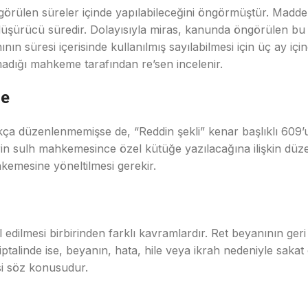
ülen süreler içinde yapılabileceğini öngörmüştür. Madde 6
üşürücü süredir. Dolayısıyla miras, kanunda öngörülen bu s
nın süresi içerisinde kullanılmış sayılabilmesi için üç ay iç
dığı mahkeme tarafından re’sen incelenir.
me
ça düzenlenmemişse de, “Reddin şekli” kenar başlıklı 609
yerin sulh mahkemesince özel kütüğe yazılacağına ilişkin dü
hkemesine yöneltilmesi gerekir.
al edilmesi birbirinden farklı kavramlardır. Ret beyanının ge
 iptalinde ise, beyanın, hata, hile veya ikrah nedeniyle sak
esi söz konusudur.