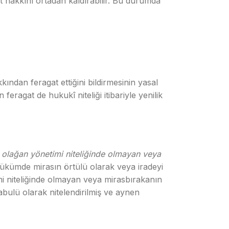
t hakkını ortadan kaldırabilir. Bu durumda
ından feragat ettiğini bildirmesinin yasal
ragat de hukukî niteliği itibariyle yenilik
n olağan yönetimi niteliğinde olmayan veya
kümde mirasın örtülü olarak veya iradeyi
timi niteliğinde olmayan veya mirasbırakanın
kabulü olarak nitelendirilmiş ve aynen