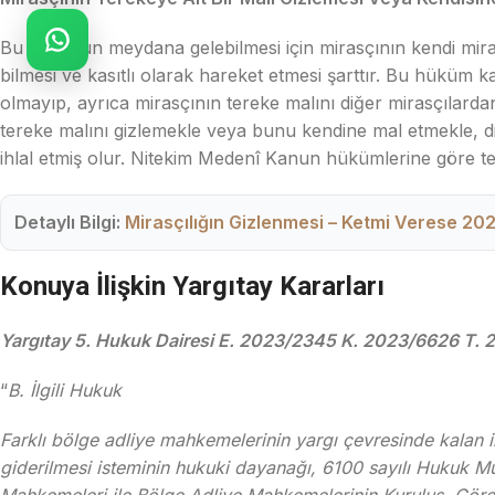
Bu sonucun meydana gelebilmesi için mirasçının kendi mirasçı
bilmesi ve kasıtlı olarak hareket etmesi şarttır. Bu hüküm k
olmayıp, ayrıca mirasçının tereke malını diğer mirasçılard
tereke malını gizlemekle veya bunu kendine mal etmekle, diğ
ihlal etmiş olur. Nitekim Medenî Kanun hükümlerine göre te
Detaylı Bilgi:
Mirasçılığın Gizlenmesi – Ketmi Verese 20
Konuya İlişkin Yargıtay Kararları
Yargıtay 5. Hukuk Dairesi E. 2023/2345 K. 2023/6626 T. 
“
B. İlgili Hukuk
Farklı bölge adliye mahkemelerinin yargı çevresinde kalan 
giderilmesi isteminin hukuki dayanağı, 6100 sayılı Hukuk Mu