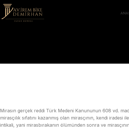
ANA
Mirasın gerçek reddi Türk Medeni Kanununun 608 vd. madd
mirasçılık sıfatını kazanmış olan mirasçının, kendi iradesi 
intikali, yani mirasbırakanın ölümünden sonra ve mirasçının 