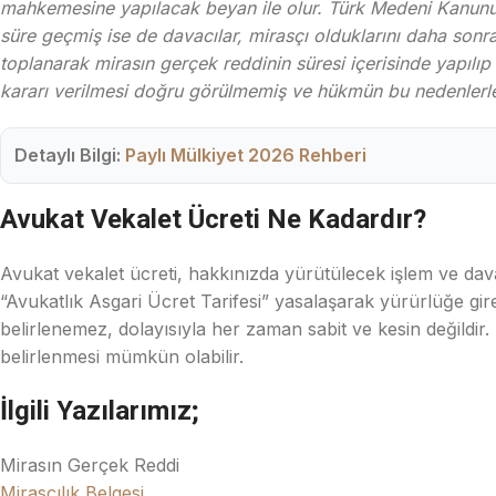
mahkemesine yapılacak beyan ile olur. Türk Medeni Kanununu
süre geçmiş ise de davacılar, mirasçı olduklarını daha sonra 
toplanarak mirasın gerçek reddinin süresi içerisinde yapılıp 
kararı verilmesi doğru görülmemiş ve hükmün bu nedenlerle
Detaylı Bilgi:
Paylı Mülkiyet 2026 Rehberi
Avukat Vekalet Ücreti Ne Kadardır?
Avukat vekalet ücreti, hakkınızda yürütülecek işlem ve dava
“Avukatlık Asgari Ücret Tarifesi” yasalaşarak yürürlüğe girer
belirlenemez, dolayısıyla her zaman sabit ve kesin değildir. 
belirlenmesi mümkün olabilir.
İlgili Yazılarımız;
Mirasın Gerçek Reddi
Mirasçılık Belgesi