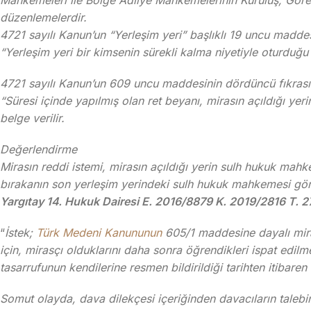
Mahkemeleri ile Bölge Adliye Mahkemelerinin Kuruluş, Göre
düzenlemelerdir.
4721 sayılı Kanun’un “Yerleşim yeri” başlıklı 19 uncu maddesi
“Yerleşim yeri bir kimsenin sürekli kalma niyetiyle oturduğu 
4721 sayılı Kanun’un 609 uncu maddesinin dördüncü fıkrası 
“Süresi içinde yapılmış olan ret beyanı, mirasın açıldığı ye
belge verilir.
Değerlendirme
Mirasın reddi istemi, mirasın açıldığı yerin sulh hukuk mahk
bırakanın son yerleşim yerindeki sulh hukuk mahkemesi göre
Yargıtay 14. Hukuk Dairesi E. 2016/8879 K. 2019/2816 T. 
“
İstek;
Türk Medeni Kanununun
605/1 maddesine dayalı mirası
için, mirasçı olduklarını daha sonra öğrendikleri ispat edil
tasarrufunun kendilerine resmen bildirildiği tarihten itibar
Somut olayda, dava dilekçesi içeriğinden davacıların talebin