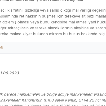
lık sıfatını, gizlediği veya sahip çıktığı mal varlığı değeri
apsamında ret hakkının düşmesi için terekeye ait bazı mallar
an gizlemiş olması veya bunu kendisine mal etmesi yani huku
er mirasçıların ve tereke alacaklılarının aleyhine ve zarar
reke malına zilyet bulunan mirasçı bu husus hakkında bilgi 
26
21.06.2023
ilk derece mahkemeleri ile bölge adliye mahkemeleri arasınd
hakemeleri Kanunu’nun (6100 sayılı Kanun) 21 ve 22 nci madd