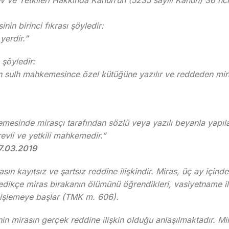
v ve Yetkileri Hakkında Kanun’un (5235 sayılı Kanun) 36 nc
nin birinci fıkrası şöyledir:
yerdir.”
şöyledir:
rin sulh mahkemesince özel kütüğüne yazılır ve reddeden mira
emesinde mirasçı tarafından sözlü veya yazılı beyanla yapılab
vli ve yetkili mahkemedir.”
27.03.2019
n kayıtsız ve şartsız reddine ilişkindir. Miras, üç ay içinde
medikçe miras bırakanın ölümünü öğrendikleri, vasiyetname il
en işlemeye başlar (TMK m. 606).
in mirasın gerçek reddine ilişkin olduğu anlaşılmaktadır. Mi