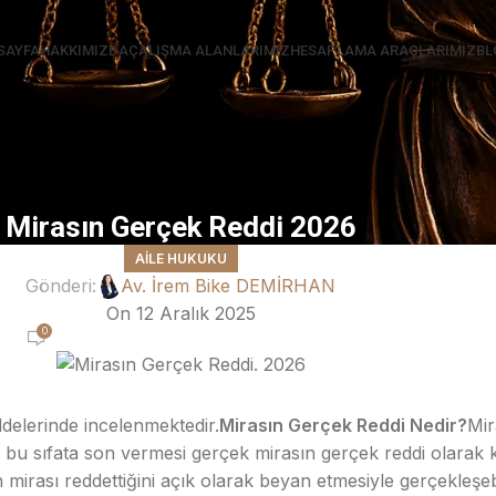
SAYFA
HAKKIMIZDA
ÇALIŞMA ALANLARIMIZ
HESAPLAMA ARAÇLARIMIZ
BL
Mirasın Gerçek Reddi 2026
AILE HUKUKU
Gönderi:
Av. İrem Bike DEMİRHAN
On 12 Aralık 2025
0
elerinde incelenmektedir.
Mirasın Gerçek Reddi Nedir?
Mir
ile bu sıfata son vermesi gerçek mirasın gerçek reddi olarak 
mirası reddettiğini açık olarak beyan etmesiyle gerçekleşebi