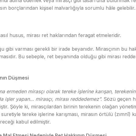
kendi adına ödemek veya mirasçı gibi tasarrufta bulunmak re
sın borçlarından kişisel malvarlığıyla sorumlu hâle gelebilir.
sıl husus, mirası ret haklarından feragat etmeleridir.
 gibi varması gerekli bir irade beyanıdır. Mirasçının bu hakk
ıdır. Bu sebeple, ret beyanında olduğu gibi mirası redden fe
ının Düşmesi
ona ermeden mirasçı olarak tereke işlerine karışan, terekeni
ında işler yapan… mirasçı, mirası reddedemez”.
Sözü geçen hü
miştir. Şöyle ki, mirasçılardan birinin terekenin olağan yöne
k suretiyle tereke işlerine karışması, mirasın örtülü (zımnî) 
eceği kabul edilmiştir.
ne Mal Etmesi Nedeniyle Ret Hakkının Düşmesi