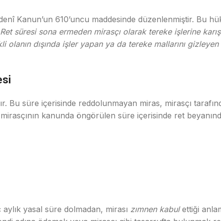
edenî Kanun’un 610’uncu maddesinde düzenlenmiştir. Bu h
Ret süresi sona ermeden mirasçı olarak tereke işlerine karış
li olanın dışında işler yapan ya da tereke mallarını gizleye
esi
r. Bu süre içerisinde reddolunmayan miras, mirasçı tarafınd
n mirasçının kanunda öngörülen süre içerisinde ret beyanı
ç aylık yasal süre dolmadan, mirası
zımnen kabul
ettiği anla