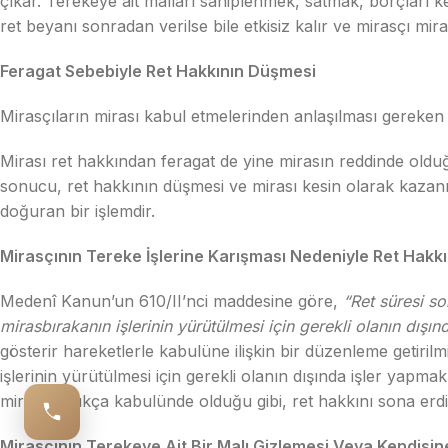
çıkar. Terekeye ait malları sahiplenmek, satmak, borçları 
ret beyanı sonradan verilse bile etkisiz kalır ve mirasçı mira
Feragat Sebebiyle Ret Hakkının Düşmesi
Mirasçıların mirası kabul etmelerinden anlaşılması gereken a
Mirası ret hakkından feragat de yine mirasın reddinde olduğu
sonucu, ret hakkının düşmesi ve mirası kesin olarak kazanmas
doğuran bir işlemdir.
Mirasçının Tereke İşlerine Karışması Nedeniyle Ret Hakk
Medenî Kanun’un 610/II’nci maddesine göre,
“Ret süresi s
mirasbırakanın işlerinin yürütülmesi için gerekli olanın dış
gösterir hareketlerle kabulüne ilişkin bir düzenleme getiril
işlerinin yürütülmesi için gerekli olanın dışında işler yapma
mirasın açıkça kabulünde olduğu gibi, ret hakkını sona erdir
Mirasçının Terekeye Ait Bir Malı Gizlemesi Veya Kendisi