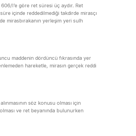
06/I’e göre ret süresi üç aydır. Ret
üre içinde reddedilmediği takdirde mirasçı
inde mirasbırakanın yerleşim yeri sulh
’uncu maddenin dördüncü fıkrasında yer
zenlemeden hareketle, mirasın gerçek reddi
ri alınmasının söz konusu olması için
at olması ve ret beyanında bulunurken