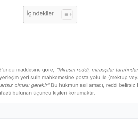
İçindekiler
09’uncu maddesine göre,
“Mirasın reddi, mirasçılar tarafınd
yerleşim yeri sulh mahkemesine posta yolu ile (mektup veya
şartsız olması gerekir”
Bu hükmün asıl amacı, reddi belirsiz 
faati bulunan üçüncü kişileri korumaktır.