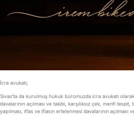
İcra avukatı;
Sivas’ta da kurulmuş hukuk büromuzda icra avukatı olarak alacak
davalarının açılması ve takibi, karşılıksız çek, menfi tespit, 
yapılması,
iflas ve iflasın ertelenmesi davalarının
açılması v