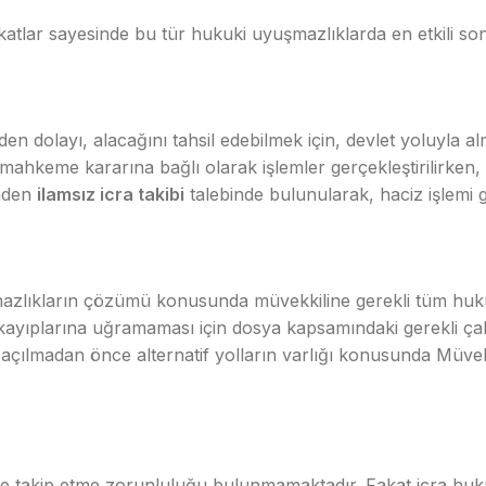
lar sayesinde bu tür hukuki uyuşmazlıklarda en etkili sonu
en dolayı, alacağını tahsil edebilmek için, devlet yoluyla al
için, mahkeme kararına bağlı olarak işlemler gerçekleştirilirken
’nden
ilamsız icra takibi
talebinde bulunularak, haciz işlemi ger
zlıkların çözümü konusunda müvekkiline gerekli tüm huku
ak kayıplarına uğramaması için dosya kapsamındaki gerekli ç
çılmadan önce alternatif yolların varlığı konusunda Müvekki
 takip etme zorunluluğu bulunmamaktadır. Fakat icra hukuku i