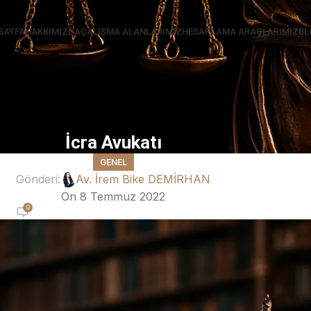
SAYFA
HAKKIMIZDA
ÇALIŞMA ALANLARIMIZ
HESAPLAMA ARAÇLARIMIZ
BL
İcra Avukatı
GENEL
Gönderi:
Av. İrem Bike DEMİRHAN
On 8 Temmuz 2022
0