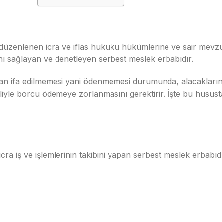
üzenlenen icra ve iflas hukuku hükümlerine ve sair mevzu
zını sağlayan ve denetleyen serbest meslek erbabıdır.
an ifa edilmemesi yani ödenmemesi durumunda, alacakların 
eliyle borcu ödemeye zorlanmasını gerektirir. İşte bu husu
ra iş ve işlemlerinin takibini yapan serbest meslek erbabıdı