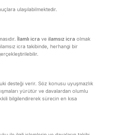
çlara ulaşılabilmektedir.
masıdır.
İlamlı icra
ve
ilamsız icra
olmak
, ilamsız icra takibinde, herhangi bir
çekleştirilebilir.
ki desteği verir. Söz konusu uyuşmazlık
alışmaları yürütür ve davalardan olumlu
li bilgilendirerek sürecin en kısa
le ilgili işlemlerin ve davaların takibi