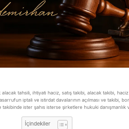
 tahsili, ihtiyati haciz, satış takibi, alacak takibi, haciz iş
tasarrufun iptali ve
istirdat davalarının
açılması ve takibi, bor
e takibinde ister şahıs isterse şirketlere hukuki danışmanlık
İçindekiler