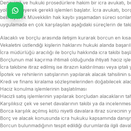
Deneyimli ve hukuki prosedürlere hakim bir icra avukatı, bor
yolu belirleyerek gerekli işlemleri başlatır. İcra avukatı, bo
belirleyerek Müvekkilin hak kaybı yaşamadan süreci sonlan
uygulamada en çok karşılaşılan aşağıdaki süreçlerin de taki
Alacaklı ve borçlu arasında iletişim kurarak borcun en kısa
Vekaletini üstlendiği kişilerin haklarını hukuki alanda başar
İcra müdürlüğü aracılığı ile borçlu hakkında icra takibi baş
Borçlunun mal kaçırma ihtimali olduğunda ihtiyati haciz işl
İcra takibine itiraz edilmiş ise itirazın kaldırılması veya ipta
İpotek ve rehinlerin satışlarının yapılarak alacak tahsilinin
Kredi ve finans kiralama sözleşmelerinden doğabilecek alac
Haciz konulma işlemlerinin başlatılması
Hacizli satış işlemlerinin yapılarak borçludan alacakların tah
Karşılıksız çek ve senet davalarının takibi ya da incelenmes
Borca karşılık açılmış kötü niyetli davalara itiraz sürecinin 
Borç ve alacak konusunda icra hukuku kapsamında danışma
Borcun bulunmadığının tespit edildiği durumlarda ilgili dava