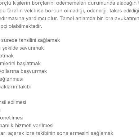
çlu kişilerin borçlarını ödememeleri durumunda alacağın tahs
rçlu tarafın vekili ise borcun olmadığı, ödendiği, takas edild
dırmasına yardımcı olur. Temel anlamda bir icra avukatının
pçi olabilmektedir.
 sürede tahsilini sağlamak
ılı şekilde savunmak
latmak
emlerini başlatmak
li yollarına başvurmak
 sağlanması
akların takibi
sil edilmesi
i
yönetilmesi
nlık hizmeti verilmesi
ları açarak icra takibinin sona ermesini sağlamak