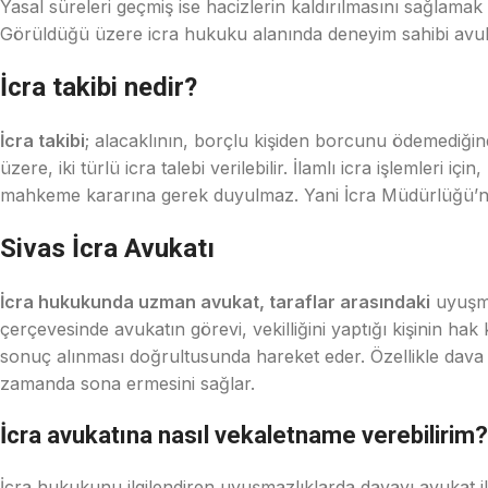
Yasal süreleri geçmiş ise hacizlerin kaldırılmasını sağlamak
Görüldüğü üzere icra hukuku alanında deneyim sahibi avukat
İcra takibi nedir?
İcra takibi
; alacaklının, borçlu kişiden borcunu ödemediğind
üzere, iki türlü icra talebi verilebilir. İlamlı icra işlemleri 
mahkeme kararına gerek duyulmaz. Yani İcra Müdürlüğü
Sivas İcra Avukatı
İcra hukukunda uzman avukat, taraflar arasındaki
uyuşma
çerçevesinde avukatın görevi, vekilliğini yaptığı kişinin h
sonuç alınması doğrultusunda hareket eder. Özellikle dava a
zamanda sona ermesini sağlar.
İcra avukatına nasıl vekaletname verebilirim?
İcra hukukunu ilgilendiren uyuşmazlıklarda davayı avukat ile