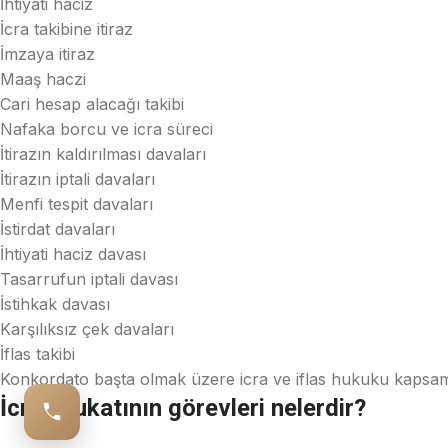
İhtiyati haciz
İcra takibine itiraz
İmzaya itiraz
Maaş haczi
Cari hesap alacağı takibi
Nafaka borcu ve icra süreci
İtirazın kaldırılması davaları
İtirazın iptali davaları
Menfi tespit davaları
İstirdat davaları
İhtiyati haciz davası
Tasarrufun iptali davası
İstihkak davası
Karşılıksız çek davaları
İflas takibi
Konkordato başta olmak üzere icra ve iflas hukuku kapsamı
İcra avukatının görevleri nelerdir?