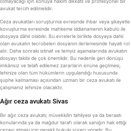
olmayacağı için konuya hâkim dikkatli ve profesyonel bir
avukat tercih edilmelidir.
Ceza avukatları soruşturma evresinde ihbar veya şikayetle
kovuşturma evresinde mahkeme iddianamenin kabulü ile
dosyaya dâhil olabilir. Bu evrelerle birlikte dosyaya dahil
olan avukatın tecrübeleri dosyanın ilerlemesinde hayati rol
alır. Daha sonraki istinaf ve temyiz aşamalarında avukatın
dosyayı takibi de çok önemlidir. Bu nedenle geri dönüşü
imkânsız ve telafi edilemez zararların önüne geçilmesi,
lehinize olan tüm hükümlerin uygulandığı hususunda
şüphe kalmaması açısından uzman bir ceza avukatı ile
çalışmanız lehinize olacaktır.
Ağır ceza avukatı Sivas
Bir ağır ceza avukatı; müvekkilin tahliyesi ya da beraatı
konularında ya da mağdur tarafı olarak sanığın hak ettiği
cezayı alması için gerekli hukuki süreci yönetir. Bu