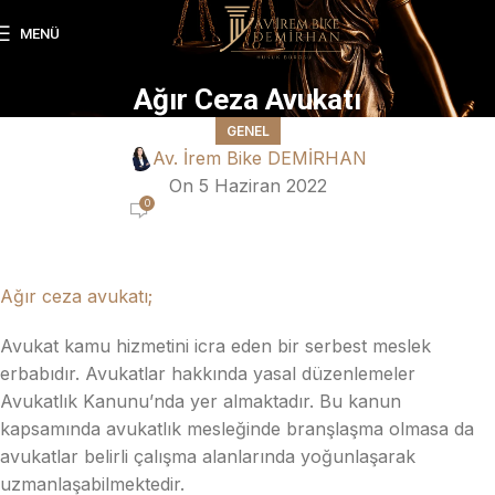
MENÜ
Ağır Ceza Avukatı
GENEL
Av. İrem Bike DEMİRHAN
On 5 Haziran 2022
0
Ağır ceza avukatı;
Avukat kamu hizmetini icra eden bir serbest meslek
erbabıdır. Avukatlar hakkında yasal düzenlemeler
Avukatlık Kanunu’nda yer almaktadır. Bu kanun
kapsamında avukatlık mesleğinde branşlaşma olmasa da
avukatlar belirli çalışma alanlarında yoğunlaşarak
uzmanlaşabilmektedir.