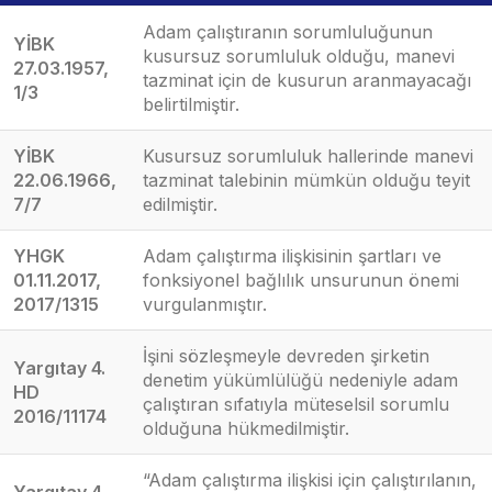
Adam çalıştıranın sorumluluğunun
YİBK
kusursuz sorumluluk olduğu, manevi
27.03.1957,
tazminat için de kusurun aranmayacağı
1/3
belirtilmiştir.
YİBK
Kusursuz sorumluluk hallerinde manevi
22.06.1966,
tazminat talebinin mümkün olduğu teyit
7/7
edilmiştir.
YHGK
Adam çalıştırma ilişkisinin şartları ve
01.11.2017,
fonksiyonel bağlılık unsurunun önemi
2017/1315
vurgulanmıştır.
İşini sözleşmeyle devreden şirketin
Yargıtay 4.
denetim yükümlülüğü nedeniyle adam
HD
çalıştıran sıfatıyla müteselsil sorumlu
2016/11174
olduğuna hükmedilmiştir.
“Adam çalıştırma ilişkisi için çalıştırılanın,