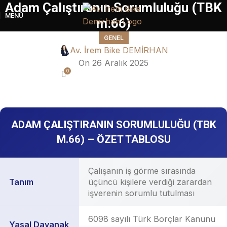
Adam Çalıştıranın Sorumluluğu (TBK
MENÜ
m.66)
GENEL
Av. İrem Bike DEMİRHAN
On 26 Aralık 2025
0
ADAM ÇALIŞTIRANIN SORUMLULUĞU (TBK
M.66) – ÖZET TABLOSU
Çalışanın iş görme sırasında
Tanım
üçüncü kişilere verdiği zarardan
işverenin sorumlu tutulması
6098 sayılı Türk Borçlar Kanunu
Yasal Dayanak