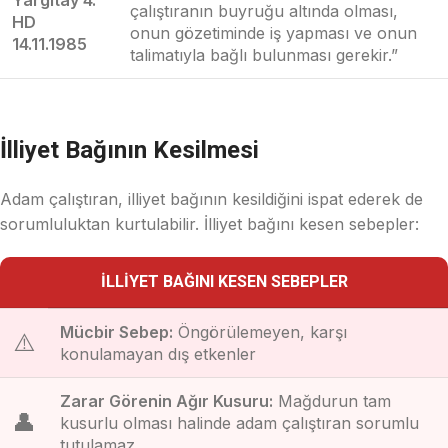
Yargıtay 4.
çalıştıranın buyruğu altında olması,
HD
onun gözetiminde iş yapması ve onun
14.11.1985
talimatıyla bağlı bulunması gerekir.”
İlliyet Bağının Kesilmesi
Adam çalıştıran, illiyet bağının kesildiğini ispat ederek de
sorumluluktan kurtulabilir. İlliyet bağını kesen sebepler:
İLLIYET BAĞINI KESEN SEBEPLER
Mücbir Sebep:
Öngörülemeyen, karşı
⚠️
konulamayan dış etkenler
Zarar Görenin Ağır Kusuru:
Mağdurun tam
👤
kusurlu olması halinde adam çalıştıran sorumlu
tutulamaz