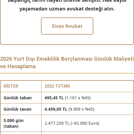
başlangıç tarihi hayati öneme sahiptir. Hak kaybı
yaşamadan uzman avukat desteği alın.
Sivas Avukat
2026 Yurt Dışı Emeklilik Borçlanması Günlük Maliyeti
ve Hesaplama
KRITER
2026 TUTARI
Günlük taban
495,45 TL
(1.101 x %45)
Günlük tavan
4.459,05 TL
(9.909 x %45)
5.000 gün
2.477.250 TL (~65.000 Euro)
(taban)