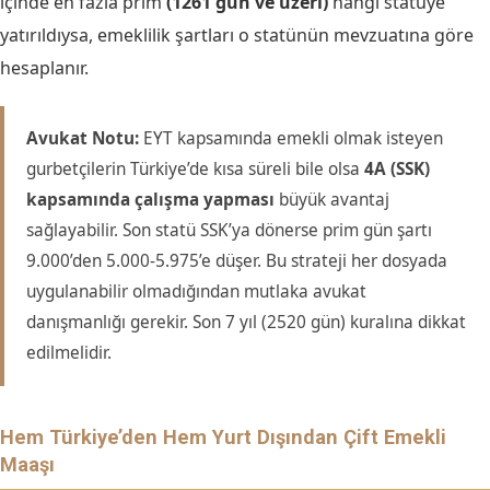
içinde en fazla prim
(1261 gün ve üzeri)
hangi statüye
yatırıldıysa, emeklilik şartları o statünün mevzuatına göre
hesaplanır.
Avukat Notu:
EYT kapsamında emekli olmak isteyen
gurbetçilerin Türkiye’de kısa süreli bile olsa
4A (SSK)
kapsamında çalışma yapması
büyük avantaj
sağlayabilir. Son statü SSK’ya dönerse prim gün şartı
9.000’den 5.000-5.975’e düşer. Bu strateji her dosyada
uygulanabilir olmadığından mutlaka avukat
danışmanlığı gerekir. Son 7 yıl (2520 gün) kuralına dikkat
edilmelidir.
Hem Türkiye’den Hem Yurt Dışından Çift Emekli
Maaşı