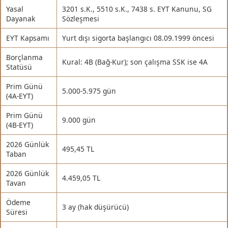
Yasal
3201 s.K., 5510 s.K., 7438 s. EYT Kanunu, SG
Dayanak
Sözleşmesi
EYT Kapsamı
Yurt dışı sigorta başlangıcı 08.09.1999 öncesi
Borçlanma
Kural: 4B (Bağ-Kur); son çalışma SSK ise 4A
Statüsü
Prim Günü
5.000-5.975 gün
(4A-EYT)
Prim Günü
9.000 gün
(4B-EYT)
2026 Günlük
495,45 TL
Taban
2026 Günlük
4.459,05 TL
Tavan
Ödeme
3 ay (hak düşürücü)
Süresi