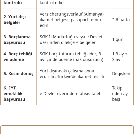
kontrolü
kontrol edin
Versicherungsverlauf (Almanya),
2. Yurt dışı
ikamet belgesi, pasaport temin
2-6 hafta
belgeler
edin
3. Borçlanma
SGK İl Müdürlüğü veya e-Devlet
1 gün
başvurusu
üzerinden dilekçe + belgeler
4. Borç tebliği
SGK borç tutarını tebliğ eder; 3
1-3 ay +
ve ödeme
ay içinde ödeme (hak düşürücü)
3 ay
Yurt dışındaki çalışma sona
5. Kesin dönüş
Değişken
erdirilir; Türkiye’de ikamet tescili
6. EYT
Takip
emeklilik
e-Devlet üzerinden tahsis talebi
eden ay
başvurusu
başı