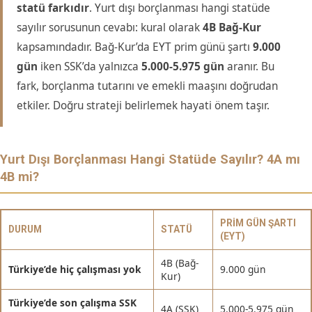
statü farkıdır
. Yurt dışı borçlanması hangi statüde
sayılır sorusunun cevabı: kural olarak
4B Bağ-Kur
kapsamındadır. Bağ-Kur’da EYT prim günü şartı
9.000
gün
iken SSK’da yalnızca
5.000-5.975 gün
aranır. Bu
fark, borçlanma tutarını ve emekli maaşını doğrudan
etkiler. Doğru strateji belirlemek hayati önem taşır.
Yurt Dışı Borçlanması Hangi Statüde Sayılır? 4A mı
4B mi?
PRIM GÜN ŞARTI
DURUM
STATÜ
(EYT)
4B (Bağ-
Türkiye’de hiç çalışması yok
9.000 gün
Kur)
Türkiye’de son çalışma SSK
4A (SSK)
5.000-5.975 gün