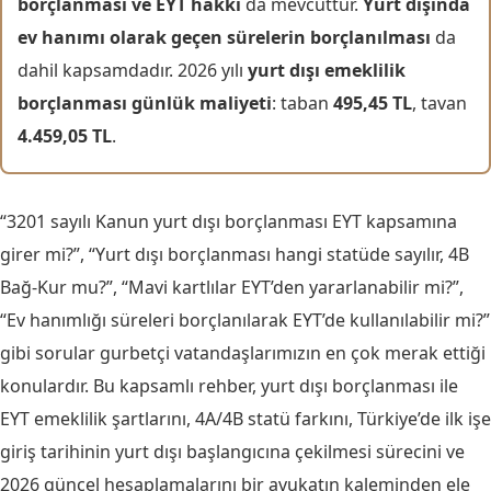
borçlanması ve EYT hakkı
da mevcuttur.
Yurt dışında
ev hanımı olarak geçen sürelerin borçlanılması
da
dahil kapsamdadır. 2026 yılı
yurt dışı emeklilik
borçlanması günlük maliyeti
: taban
495,45 TL
, tavan
4.459,05 TL
.
“3201 sayılı Kanun yurt dışı borçlanması EYT kapsamına
girer mi?”, “Yurt dışı borçlanması hangi statüde sayılır, 4B
Bağ-Kur mu?”, “Mavi kartlılar EYT’den yararlanabilir mi?”,
“Ev hanımlığı süreleri borçlanılarak EYT’de kullanılabilir mi?”
gibi sorular gurbetçi vatandaşlarımızın en çok merak ettiği
konulardır. Bu kapsamlı rehber, yurt dışı borçlanması ile
EYT emeklilik şartlarını, 4A/4B statü farkını, Türkiye’de ilk işe
giriş tarihinin yurt dışı başlangıcına çekilmesi sürecini ve
2026 güncel hesaplamalarını bir avukatın kaleminden ele