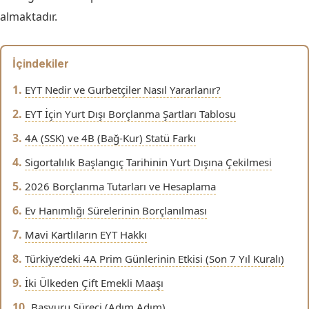
almaktadır.
İçindekiler
EYT Nedir ve Gurbetçiler Nasıl Yararlanır?
EYT İçin Yurt Dışı Borçlanma Şartları Tablosu
4A (SSK) ve 4B (Bağ-Kur) Statü Farkı
Sigortalılık Başlangıç Tarihinin Yurt Dışına Çekilmesi
2026 Borçlanma Tutarları ve Hesaplama
Ev Hanımlığı Sürelerinin Borçlanılması
Mavi Kartlıların EYT Hakkı
Türkiye’deki 4A Prim Günlerinin Etkisi (Son 7 Yıl Kuralı)
İki Ülkeden Çift Emekli Maaşı
Başvuru Süreci (Adım Adım)