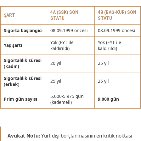
4A (SSK) SON
4B (BAĞ-KUR) SON
ŞART
STATÜ
STATÜ
Sigorta başlangıcı
08.09.1999 öncesi
08.09.1999 öncesi
Yok (EYT ile
Yok (EYT ile
Yaş şartı
kaldırıldı)
kaldırıldı)
Sigortalılık süresi
20 yıl
25 yıl
(kadın)
Sigortalılık süresi
25 yıl
25 yıl
(erkek)
5.000-5.975 gün
Prim gün sayısı
9.000 gün
(kademeli)
Avukat Notu:
Yurt dışı borçlanmasının en kritik noktası