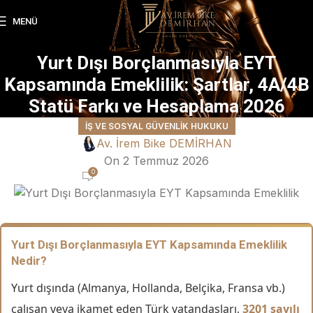
MENÜ
Yurt Dışı Borçlanmasıyla EYT
Kapsamında Emeklilik: Şartlar, 4A/4B
Statü Farkı ve Hesaplama 2026
İŞ VE SOSYAL GÜVENLIK HUKUKU
Av. İrem Bike DEMİRHAN
On 2 Temmuz 2026
0
Yurt Dışı Borçlanmasıyla EYT Kapsamında Emeklilik
Nedir?
Yurt dışında (Almanya, Hollanda, Belçika, Fransa vb.)
çalışan veya ikamet eden Türk vatandaşları,
3201 sayılı