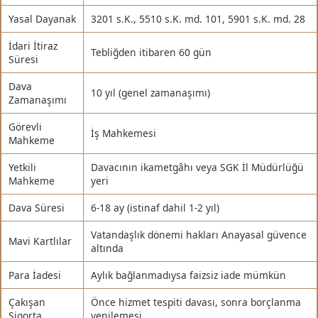
Yasal Dayanak
3201 s.K., 5510 s.K. md. 101, 5901 s.K. md. 28
İdari İtiraz
Tebliğden itibaren 60 gün
Süresi
Dava
10 yıl (genel zamanaşımı)
Zamanaşımı
Görevli
İş Mahkemesi
Mahkeme
Yetkili
Davacının ikametgâhı veya SGK İl Müdürlüğü
Mahkeme
yeri
Dava Süresi
6-18 ay (istinaf dahil 1-2 yıl)
Vatandaşlık dönemi hakları Anayasal güvence
Mavi Kartlılar
altında
Para İadesi
Aylık bağlanmadıysa faizsiz iade mümkün
Çakışan
Önce hizmet tespiti davası, sonra borçlanma
Sigorta
yenilemesi