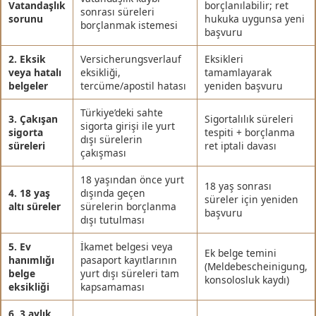
Vatandaşlık
borçlanılabilir; ret
sonrası süreleri
sorunu
hukuka uygunsa yeni
borçlanmak istemesi
başvuru
2. Eksik
Versicherungsverlauf
Eksikleri
veya hatalı
eksikliği,
tamamlayarak
belgeler
tercüme/apostil hatası
yeniden başvuru
Türkiye’deki sahte
3. Çakışan
Sigortalılık süreleri
sigorta girişi ile yurt
sigorta
tespiti + borçlanma
dışı sürelerin
süreleri
ret iptali davası
çakışması
18 yaşından önce yurt
18 yaş sonrası
4. 18 yaş
dışında geçen
süreler için yeniden
altı süreler
sürelerin borçlanma
başvuru
dışı tutulması
5. Ev
İkamet belgesi veya
Ek belge temini
hanımlığı
pasaport kayıtlarının
(Meldebescheinigung,
belge
yurt dışı süreleri tam
konsolosluk kaydı)
eksikliği
kapsamaması
6. 3 aylık