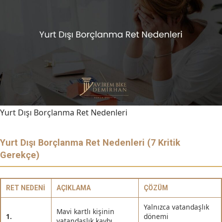
Yurt Dışı Borçlanma Ret Nedenleri
Yurt Dışı Borçlanma Ret Nedenleri (7 Kritik
Gerekçe)
RET NEDENI
AÇIKLAMA
ÇÖZÜM
Yalnızca vatandaşlık
Mavi kartlı kişinin
1.
dönemi
vatandaşlık kaybı