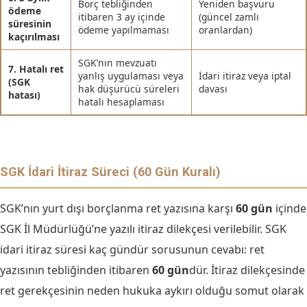
Borç tebliğinden
Yeniden başvuru
ödeme
itibaren 3 ay içinde
(güncel zamlı
süresinin
ödeme yapılmaması
oranlardan)
kaçırılması
SGK’nın mevzuatı
7. Hatalı ret
yanlış uygulaması veya
İdari itiraz veya iptal
(SGK
hak düşürücü süreleri
davası
hatası)
hatalı hesaplaması
SGK İdari İtiraz Süreci (60 Gün Kuralı)
SGK’nın yurt dışı borçlanma ret yazısına karşı
60 gün
içinde
SGK İl Müdürlüğü’ne yazılı itiraz dilekçesi verilebilir. SGK
idari itiraz süresi kaç gündür sorusunun cevabı: ret
yazısının tebliğinden itibaren
60 gün
dür. İtiraz dilekçesinde
ret gerekçesinin neden hukuka aykırı olduğu somut olarak