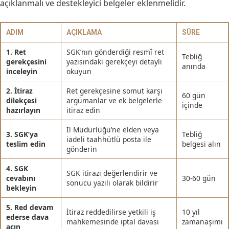
açıklanmalı ve destekleyici belgeler eklenmelidir.
ADIM
AÇIKLAMA
SÜRE
1. Ret
SGK’nın gönderdiği resmî ret
Tebliğ
gerekçesini
yazısındaki gerekçeyi detaylı
anında
inceleyin
okuyun
2. İtiraz
Ret gerekçesine somut karşı
60 gün
dilekçesi
argümanlar ve ek belgelerle
içinde
hazırlayın
itiraz edin
İl Müdürlüğü’ne elden veya
3. SGK’ya
Tebliğ
iadeli taahhütlü posta ile
teslim edin
belgesi alın
gönderin
4. SGK
SGK itirazı değerlendirir ve
cevabını
30-60 gün
sonucu yazılı olarak bildirir
bekleyin
5. Red devam
İtiraz reddedilirse yetkili iş
10 yıl
ederse dava
mahkemesinde iptal davası
zamanaşımı
açın