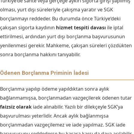
Türkiye’de sahte veya gerçeğe aykırı sigorta girişi yapılmış
olması, yurt dışı süreleriyle çakışma yaratır ve SGK
borçlanmayı reddeder. Bu durumda önce Türkiye’deki
çakışan sigorta kaydının
hizmet tespiti davası
ile iptal
ettirilmesi, ardından yurt dışı borçlanma başvurusunun
yenilenmesi gerekir. Mahkeme, çakışan süreleri çözdükten
sonra borçlanma hakkını tanıyabilir.
Ödenen Borçlanma Priminin İadesi
Borçlanma yapılıp ödeme yapıldıktan sonra aylık
bağlanmamışsa, borçlanmadan vazgeçilerek ödenen tutar
faizsiz olarak
iade alınabilir. Yazılı bir dilekçeyle SGK’ya
başvurulması yeterlidir. Ancak aylık bağlanmışsa
borçlanmadan vazgeçilemez ve iade yapılmaz. SGK iade
başvurusunu reddederse bu karara karşı da dava açılabilir.