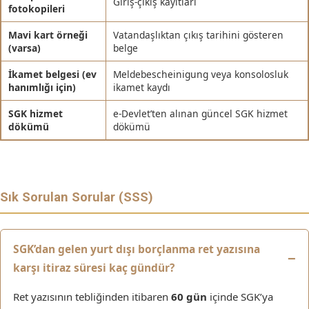
Giriş-çıkış kayıtları
fotokopileri
Mavi kart örneği
Vatandaşlıktan çıkış tarihini gösteren
(varsa)
belge
İkamet belgesi (ev
Meldebescheinigung veya konsolosluk
hanımlığı için)
ikamet kaydı
SGK hizmet
e-Devlet’ten alınan güncel SGK hizmet
dökümü
dökümü
Sık Sorulan Sorular (SSS)
SGK’dan gelen yurt dışı borçlanma ret yazısına
karşı itiraz süresi kaç gündür?
Ret yazısının tebliğinden itibaren
60 gün
içinde SGK’ya