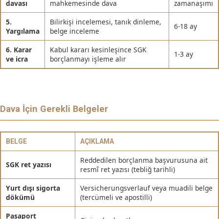
davası
mahkemesinde dava
zamanaşımı
5.
Bilirkişi incelemesi, tanık dinleme,
6-18 ay
Yargılama
belge inceleme
6. Karar
Kabul kararı kesinleşince SGK
1-3 ay
ve icra
borçlanmayı işleme alır
Dava İçin Gerekli Belgeler
BELGE
AÇIKLAMA
Reddedilen borçlanma başvurusuna ait
SGK ret yazısı
resmî ret yazısı (tebliğ tarihli)
Yurt dışı sigorta
Versicherungsverlauf veya muadili belge
dökümü
(tercümeli ve apostilli)
Pasaport