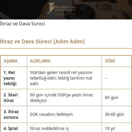
İtiraz ve Dava Süreci
İtiraz ve Dava Süreci (Adım Adım)
AŞAMA
AÇIKLAMA
SÜRE
1. Ret
SGK’dan gelen resmî ret yazısını
yazısı
tebellüğ edin; tebliğ tarihini not
–
tebliği
edin
2. İdari
60 gün içinde SGK’ya yazılı itiraz
60 gün
itiraz
dilekçesi
3. İtiraz
SGK cevabını bekleyin
30-60 gün
sonucu
4. İptal
İtiraz reddedilirse iş
10 yıl