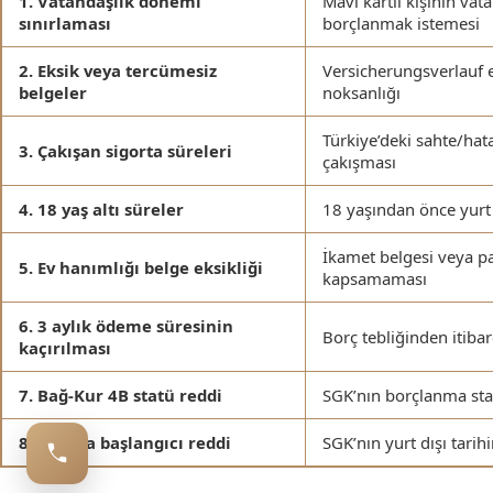
1. Vatandaşlık dönemi
Mavi kartlı kişinin vat
sınırlaması
borçlanmak istemesi
2. Eksik veya tercümesiz
Versicherungsverlauf ek
belgeler
noksanlığı
Türkiye’deki sahte/hatal
3. Çakışan sigorta süreleri
çakışması
4. 18 yaş altı süreler
18 yaşından önce yurt 
İkamet belgesi veya pa
5. Ev hanımlığı belge eksikliği
kapsamaması
6. 3 aylık ödeme süresinin
Borç tebliğinden itib
kaçırılması
7. Bağ-Kur 4B statü reddi
SGK’nın borçlanma sta
8. Sigorta başlangıcı reddi
SGK’nın yurt dışı tari