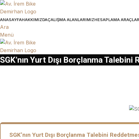
ANASAYFA
HAKKIMIZDA
ÇALIŞMA ALANLARIMIZ
HESAPLAMA ARAÇLAR
Ara
Menü
SGK’nın Yurt Dışı Borçlanma Talebini 
SGK’nın Yurt Dışı Borçlanma Talebini Reddetme