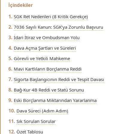
İçindekiler
SGK Ret Nedenleri (8 Kritik Gerekçe)
7036 Sayılı Kanun: SGK’ya Zorunlu Başvuru
İdari İtiraz ve Ombudsman Yolu
Dava Açma Şartları ve Süreleri
Görevli ve Yetkili Mahkeme
Mavi Kartlıların Borçlanma Reddi
Sigorta Başlangıcının Reddi ve Tespit Davası
Bağ-Kur 4B Reddi ve Statü Sorunu
Eski Borçlanma Miktarından Yararlanma
Dava Süreci (Adım Adım)
Sık Sorulan Sorular
Özet Tablosu