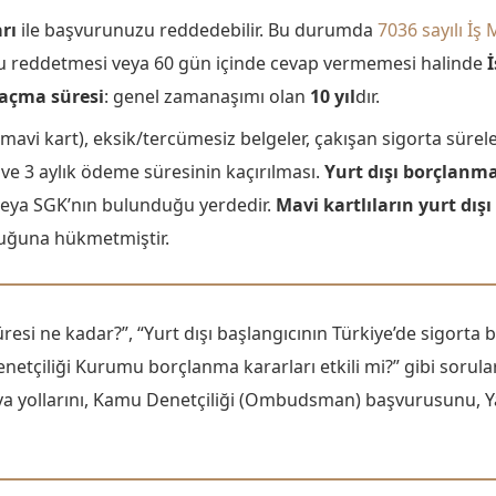
rı
ile başvurunuzu reddedebilir. Bu durumda
7036 sayılı İ
yu reddetmesi veya 60 gün içinde cevap vermemesi halinde
 açma süresi
: genel zamanaşımı olan
10 yıl
dır.
mavi kart), eksik/tercümesiz belgeler, çakışan sigorta sürele
i ve 3 aylık ödeme süresinin kaçırılması.
Yurt dışı borçlanm
eya SGK’nın bulunduğu yerdedir.
Mavi kartlıların yurt dış
duğuna hükmetmiştir.
i ne kadar?”, “Yurt dışı başlangıcının Türkiye’de sigorta b
çiliği Kurumu borçlanma kararları etkili mi?” gibi sorular
dava yollarını, Kamu Denetçiliği (Ombudsman) başvurusunu, Ya