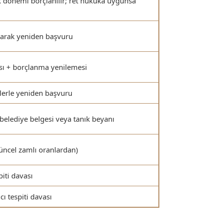
k dönemi borçlanılır; ret hukuka uygunsa
yarak yeniden başvuru
ası + borçlanma yenilemesi
lerle yeniden başvuru
belediye belgesi veya tanık beyanı
üncel zamlı oranlardan)
piti davası
cı tespiti davası