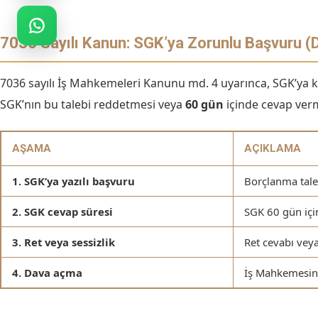
7036 Sayılı Kanun: SGK’ya Zorunlu Başvuru (D
7036 sayılı İş Mahkemeleri Kanunu md. 4 uyarınca, SGK’ya k
SGK’nın bu talebi reddetmesi veya
60 gün
içinde cevap verm
AŞAMA
AÇIKLAMA
1. SGK’ya yazılı başvuru
Borçlanma taleb
2. SGK cevap süresi
SGK 60 gün içi
3. Ret veya sessizlik
Ret cevabı veya
4. Dava açma
İş Mahkemesind