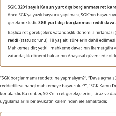
SGK,
3201 sayılı Kanun yurt dışı borçlanması ret kara
önce SGK’ya yazılı başvuru yapılması, SGK’nın başvuru
gerekmektedir.
SGK yurt dışı borçlanması reddi dava
Başlıca ret gerekçeleri: vatandaşlık dönemi sınırlaması (
reddi
(statü sorunu), 18 yaş altı sürelerin dahil edilmes
Mahkemesidir; yetkili mahkeme davacının ikametgâhı v
vatandaşlık dönemi haklarının Anayasal güvencede ol
“SGK borçlanmamı reddetti ne yapmalıyım?”, “Dava açma süres
reddedilirse hangi mahkemeye başvurulur?”, “SGK Kamu Denet
konulardır. Bu rehber, SGK’nın ret gerekçelerini, itiraz ve 
uygulamalarını bir avukatın kaleminden ele almaktadır.