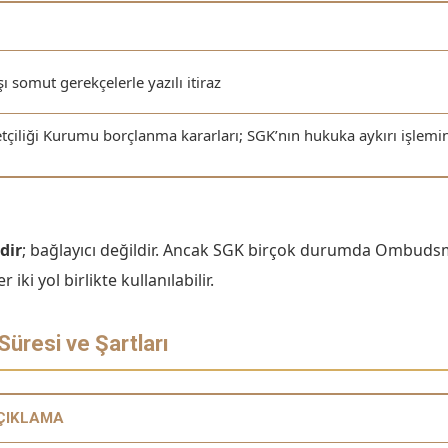
şı somut gerekçelerle yazılı itiraz
iliği Kurumu borçlanma kararları; SGK’nın hukuka aykırı işlem
dir
; bağlayıcı değildir. Ancak SGK birçok durumda Ombuds
 yol birlikte kullanılabilir.
üresi ve Şartları
ÇIKLAMA