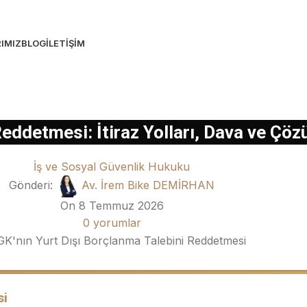
IMIZ
BLOG
İLETIŞIM
Reddetmesi: İtiraz Yolları, Dava ve Çö
İş ve Sosyal Güvenlik Hukuku
Gönderi:
Av. İrem Bike DEMİRHAN
On 8 Temmuz 2026
0
yorumlar
si