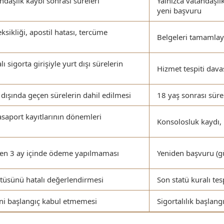
andaşlık kaybı sonrası süreleri
Yalnızca vatandaşlı
yeni başvuru
sikliği, apostil hatası, tercüme
Belgeleri tamamla
ı sigorta girişiyle yurt dışı sürelerin
Hizmet tespiti dav
dışında geçen sürelerin dahil edilmesi
18 yaş sonrası süre
saport kayıtlarının dönemleri
Konsolosluk kaydı, 
aren 3 ay içinde ödeme yapılmaması
Yeniden başvuru (g
tüsünü hatalı değerlendirmesi
Son statü kuralı tes
hini başlangıç kabul etmemesi
Sigortalılık başlangı