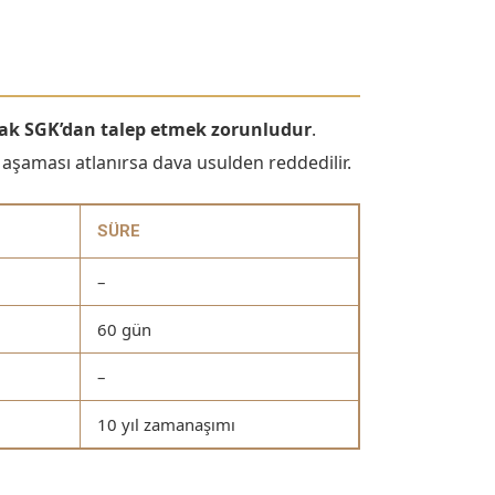
arak SGK’dan talep etmek zorunludur
.
şaması atlanırsa dava usulden reddedilir.
SÜRE
–
60 gün
–
10 yıl zamanaşımı