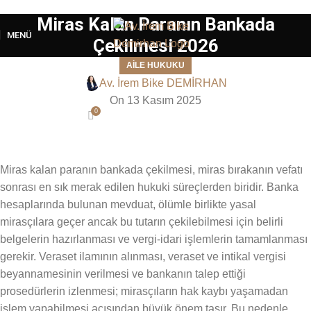
Miras Kalan Paranın Bankada
MENÜ
Çekilmesi 2026
AILE HUKUKU
Av. İrem Bike DEMİRHAN
On 13 Kasım 2025
0
Miras kalan paranın bankada çekilmesi, miras bırakanın vefatı
sonrası en sık merak edilen hukuki süreçlerden biridir. Banka
hesaplarında bulunan mevduat, ölümle birlikte yasal
mirasçılara geçer ancak bu tutarın çekilebilmesi için belirli
belgelerin hazırlanması ve vergi-idari işlemlerin tamamlanması
gerekir. Veraset ilamının alınması, veraset ve intikal vergisi
beyannamesinin verilmesi ve bankanın talep ettiği
prosedürlerin izlenmesi; mirasçıların hak kaybı yaşamadan
işlem yapabilmesi açısından büyük önem taşır. Bu nedenle