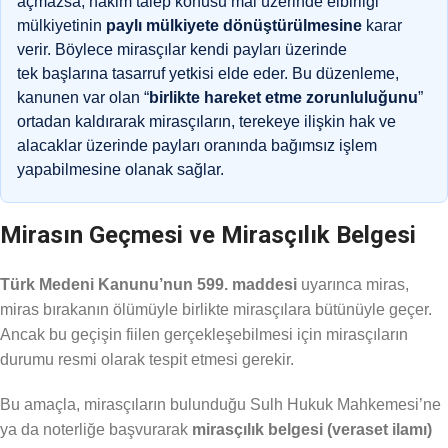
açmazsa, hakim talep konusu mal üzerinde elbirliği
mülkiyetinin
paylı mülkiyete dönüştürülmesine
karar
verir. Böylece mirasçılar kendi payları üzerinde
tek başlarına tasarruf yetkisi elde eder. Bu düzenleme,
kanunen var olan “
birlikte hareket etme zorunluluğunu
”
ortadan kaldırarak mirasçıların, terekeye ilişkin hak ve
alacaklar üzerinde payları oranında bağımsız işlem
yapabilmesine olanak sağlar.
Mirasın Geçmesi ve Mirasçılık Belgesi
Türk Medeni Kanunu’nun 599. maddesi
uyarınca miras,
miras bırakanın ölümüyle birlikte mirasçılara bütünüyle geçer.
Ancak bu geçişin fiilen gerçekleşebilmesi için mirasçıların
durumu resmi olarak tespit etmesi gerekir.
Bu amaçla, mirasçıların bulunduğu Sulh Hukuk Mahkemesi’ne
ya da noterliğe başvurarak
mirasçılık belgesi (veraset ilamı)