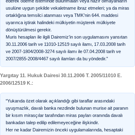
ederek ödeme isteminde bulunmaları veya hazır olmayanların
usulüne uygun şekilde vekaletname ibraz etmeleri; ya da miras
ortaklığına temsilci atanması veya TMK’nin 644. maddesi
uyarınca iştirak halindeki mülkiyetin müşterek mülkiyete
dönüştürülmesi gerekir.
Muris hesapları ile ilgili Dairemiz’in son uygulamasını yansıtan
30.11.2006 tarih ve 11010-12519 sayılı ilamı, 17.03.2008 tarih
ve 2007-1804/2008-3274 sayılı ilamı ile 07.04.2008 tarih ve
2007/2855-2008/4467 sayılı ilamları da bu yöndedir.”
Yargıtay 11. Hukuk Dairesi 30.11.2006 T. 2005/11010 E.
2006/12519 K.:
“Yukarıda özet olarak açıklandığı gibi taraflar arasındaki
uyuşmazlık, davalı banka nezdinde bulunan murise ait paranın
bir kısım mirasçılar tarafından miras payları oranında davalı
bankadan talep edilip edilemeyeceğine ilişkindir.
Her ne kadar Dairemizin önceki uygulamalarında, hesaptaki