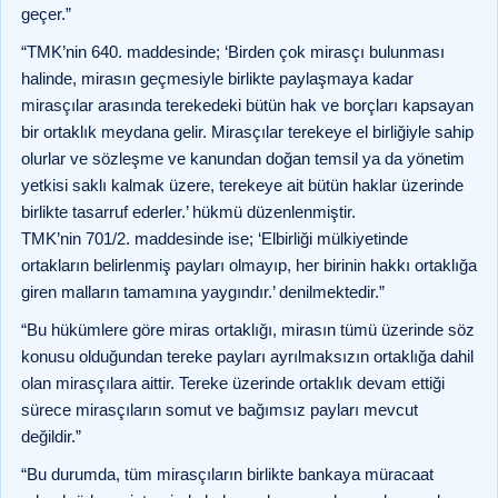
geçer.”
“TMK’nin 640. maddesinde; ‘Birden çok mirasçı bulunması
halinde, mirasın geçmesiyle birlikte paylaşmaya kadar
mirasçılar arasında terekedeki bütün hak ve borçları kapsayan
bir ortaklık meydana gelir. Mirasçılar terekeye el birliğiyle sahip
olurlar ve sözleşme ve kanundan doğan temsil ya da yönetim
yetkisi saklı kalmak üzere, terekeye ait bütün haklar üzerinde
birlikte tasarruf ederler.’ hükmü düzenlenmiştir.
TMK’nin 701/2. maddesinde ise; ‘Elbirliği mülkiyetinde
ortakların belirlenmiş payları olmayıp, her birinin hakkı ortaklığa
giren malların tamamına yaygındır.’ denilmektedir.”
“Bu hükümlere göre miras ortaklığı, mirasın tümü üzerinde söz
konusu olduğundan tereke payları ayrılmaksızın ortaklığa dahil
olan mirasçılara aittir. Tereke üzerinde ortaklık devam ettiği
sürece mirasçıların somut ve bağımsız payları mevcut
değildir.”
“Bu durumda, tüm mirasçıların birlikte bankaya müracaat