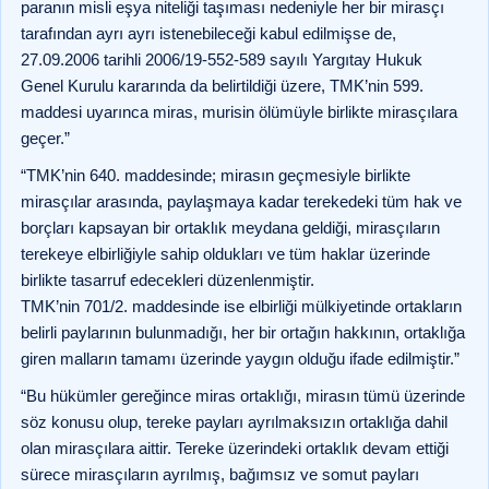
paranın misli eşya niteliği taşıması nedeniyle her bir mirasçı
tarafından ayrı ayrı istenebileceği kabul edilmişse de,
27.09.2006 tarihli 2006/19-552-589 sayılı Yargıtay Hukuk
Genel Kurulu kararında da belirtildiği üzere, TMK’nin 599.
maddesi uyarınca miras, murisin ölümüyle birlikte mirasçılara
geçer.”
“TMK’nin 640. maddesinde; mirasın geçmesiyle birlikte
mirasçılar arasında, paylaşmaya kadar terekedeki tüm hak ve
borçları kapsayan bir ortaklık meydana geldiği, mirasçıların
terekeye elbirliğiyle sahip oldukları ve tüm haklar üzerinde
birlikte tasarruf edecekleri düzenlenmiştir.
TMK’nin 701/2. maddesinde ise elbirliği mülkiyetinde ortakların
belirli paylarının bulunmadığı, her bir ortağın hakkının, ortaklığa
giren malların tamamı üzerinde yaygın olduğu ifade edilmiştir.”
“Bu hükümler gereğince miras ortaklığı, mirasın tümü üzerinde
söz konusu olup, tereke payları ayrılmaksızın ortaklığa dahil
olan mirasçılara aittir. Tereke üzerindeki ortaklık devam ettiği
sürece mirasçıların ayrılmış, bağımsız ve somut payları