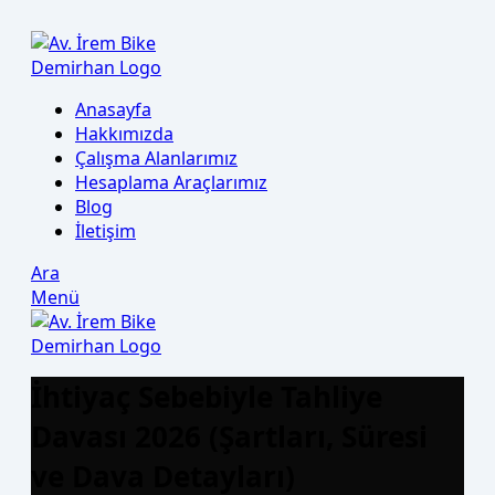
Anasayfa
Hakkımızda
Çalışma Alanlarımız
Hesaplama Araçlarımız
Blog
İletişim
Ara
Menü
İhtiyaç Sebebiyle Tahliye
Davası 2026 (Şartları, Süresi
ve Dava Detayları)