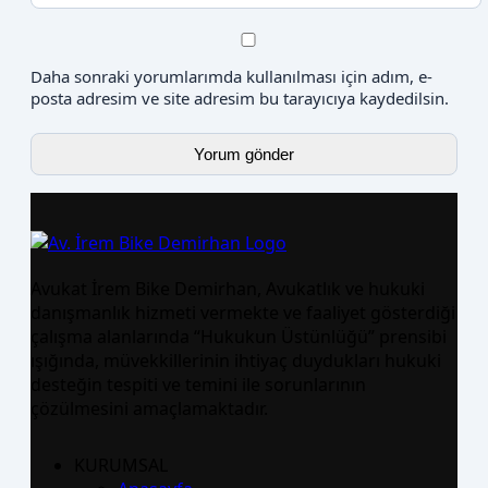
Daha sonraki yorumlarımda kullanılması için adım, e-
posta adresim ve site adresim bu tarayıcıya kaydedilsin.
Avukat İrem Bike Demirhan, Avukatlık ve hukuki
danışmanlık hizmeti vermekte ve faaliyet gösterdiği
çalışma alanlarında “Hukukun Üstünlüğü” prensibi
ışığında, müvekkillerinin ihtiyaç duydukları hukuki
desteğin tespiti ve temini ile sorunlarının
çözülmesini amaçlamaktadır.
KURUMSAL