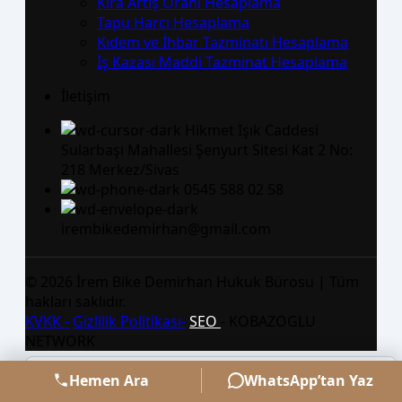
Kira Artış Oranı Hesaplama
Tapu Harcı Hesaplama
Kıdem ve İhbar Tazminatı Hesaplama
İş Kazası Maddi Tazminat Hesaplama
İletişim
Hikmet Işık Caddesi
Sularbaşı Mahallesi Şenyurt Sitesi Kat 2 No:
218 Merkez/Sivas
0545 588 02 58
irembikedemirhan@gmail.com
©
2026
İrem Bike Demirhan Hukuk Bürosu | Tüm
hakları saklıdır.
KVKK -
Gizlilik Politikası-
SEO
- KOBAZOGLU
NETWORK
Hemen Ara
WhatsApp’tan Yaz