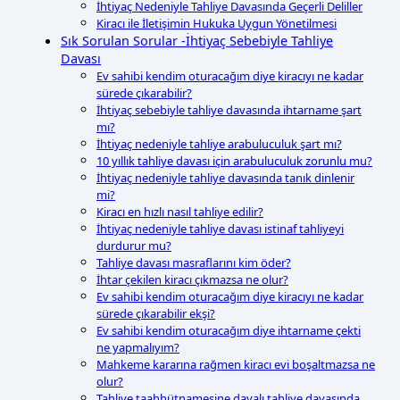
İhtiyaç Nedeniyle Tahliye Davasında Geçerli Deliller
Kiracı ile İletişimin Hukuka Uygun Yönetilmesi
Sık Sorulan Sorular -İhtiyaç Sebebiyle Tahliye
Davası
Ev sahibi kendim oturacağım diye kiracıyı ne kadar
sürede çıkarabilir?
İhtiyaç sebebiyle tahliye davasında ihtarname şart
mı?
İhtiyaç nedeniyle tahliye arabuluculuk şart mı?
10 yıllık tahliye davası için arabuluculuk zorunlu mu?
İhtiyaç nedeniyle tahliye davasında tanık dinlenir
mi?
Kiracı en hızlı nasıl tahliye edilir?
İhtiyaç nedeniyle tahliye davası istinaf tahliyeyi
durdurur mu?
Tahliye davası masraflarını kim öder?
İhtar çekilen kiracı çıkmazsa ne olur?
Ev sahibi kendim oturacağım diye kiracıyı ne kadar
sürede çıkarabilir ekşi?
Ev sahibi kendim oturacağım diye ihtarname çekti
ne yapmalıyım?
Mahkeme kararına rağmen kiracı evi boşaltmazsa ne
olur?
Tahliye taahhütnamesine dayalı tahliye davasında