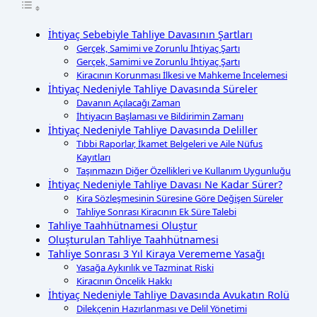
İhtiyaç Sebebiyle Tahliye Davasının Şartları
Gerçek, Samimi ve Zorunlu İhtiyaç Şartı
Gerçek, Samimi ve Zorunlu İhtiyaç Şartı
Kiracının Korunması İlkesi ve Mahkeme İncelemesi
İhtiyaç Nedeniyle Tahliye Davasında Süreler
Davanın Açılacağı Zaman
İhtiyacın Başlaması ve Bildirimin Zamanı
İhtiyaç Nedeniyle Tahliye Davasında Deliller
Tıbbi Raporlar, İkamet Belgeleri ve Aile Nüfus
Kayıtları
Taşınmazın Diğer Özellikleri ve Kullanım Uygunluğu
İhtiyaç Nedeniyle Tahliye Davası Ne Kadar Sürer?
Kira Sözleşmesinin Süresine Göre Değişen Süreler
Tahliye Sonrası Kiracının Ek Süre Talebi
Tahliye Taahhütnamesi Oluştur
Oluşturulan Tahliye Taahhütnamesi
Tahliye Sonrası 3 Yıl Kiraya Verememe Yasağı
Yasağa Aykırılık ve Tazminat Riski
Kiracının Öncelik Hakkı
İhtiyaç Nedeniyle Tahliye Davasında Avukatın Rolü
Dilekçenin Hazırlanması ve Delil Yönetimi