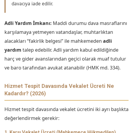
davacıya iade edilir.
Adli Yardım İmkanı:
Maddi durumu dava masraflarını
karşılamaya yetmeyen vatandaşlar, muhtarlıktan
alacakları “fakirlik belgesi” ile mahkemeden
adli
yardım
talep edebilir. Adli yardım kabul edildiğinde
harç ve gider avanslarından geçici olarak muaf tutulur
ve baro tarafından avukat atanabilir (HMK md. 334).
Hizmet Tespit Davasında Vekalet Ücreti Ne
Kadardır? (2026)
Hizmet tespit davasında vekalet ücretini iki ayrı başlıkta
değerlendirmek gerekir:
1. Karşı Vekalet Ücreti (Mahkemece Hükmedilen)