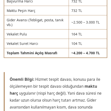
Başvurma Harcı
732 TL
Maktu Peşin Harç
732 TL
Gider Avansı (Tebligat, posta, tanık
~2.500 – 3.000 TL
vb.)
Vekalet Pulu
164 TL
Vekalet Suret Harcı
104 TL
Toplam Tahmini Açılış Masrafı
~4.200 – 4.700 TL
Önemli Bilgi:
Hizmet tespit davası, konusu para ile
ölçülemeyen bir tespit davası olduğundan
maktu
harç
uygulanır (nispi harç değil). Yani dava süresi ne
kadar uzun olursa olsun harç tutarı artmaz. Gider
avansından kullanılmayan kısım, dava sonunda