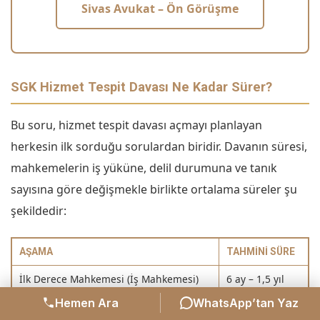
Sivas Avukat – Ön Görüşme
SGK Hizmet Tespit Davası Ne Kadar Sürer?
Bu soru, hizmet tespit davası açmayı planlayan
herkesin ilk sorduğu sorulardan biridir. Davanın süresi,
mahkemelerin iş yüküne, delil durumuna ve tanık
sayısına göre değişmekle birlikte ortalama süreler şu
şekildedir:
AŞAMA
TAHMINI SÜRE
İlk Derece Mahkemesi (İş Mahkemesi)
6 ay – 1,5 yıl
Hemen Ara
WhatsApp’tan Yaz
İstinaf (Bölge Adliye Mahkemesi)
3 – 8 ay