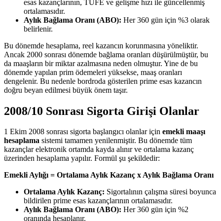
esas kazançlarının, TÜFE ve gelişme hızı ile güncellenmiş
ortalamasıdır.
Aylık Bağlama Oranı (ABO):
Her 360 gün için %3 olarak
belirlenir.
Bu dönemde hesaplama, reel kazancın korunmasına yöneliktir.
Ancak 2000 sonrası dönemde bağlama oranları düşürülmüştür, bu
da maaşların bir miktar azalmasına neden olmuştur. Yine de bu
dönemde yapılan prim ödemeleri yüksekse, maaş oranları
dengelenir. Bu nedenle bordroda gösterilen prime esas kazancın
doğru beyan edilmesi büyük önem taşır.
2008/10 Sonrası Sigorta Girişi Olanlar
1 Ekim 2008 sonrası sigorta başlangıcı olanlar için
emekli maaşı
hesaplama
sistemi tamamen yenilenmiştir. Bu dönemde tüm
kazançlar elektronik ortamda kayda alınır ve ortalama kazanç
üzerinden hesaplama yapılır. Formül şu şekildedir:
Emekli Aylığı = Ortalama Aylık Kazanç x Aylık Bağlama Oranı
Ortalama Aylık Kazanç:
Sigortalının çalışma süresi boyunca
bildirilen prime esas kazançlarının ortalamasıdır.
Aylık Bağlama Oranı (ABO):
Her 360 gün için %2
oranında hesaplanır.