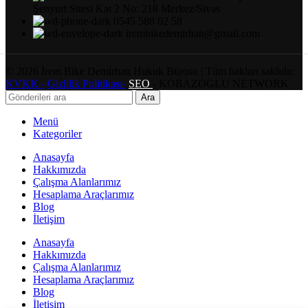
Şenyurt Sitesi Kat 2 No: 218 Merkez/Sivas
0545 588 02 58
irembikedemirhan@gmail.com
©
2026
İrem Bike Demirhan Hukuk Bürosu | Tüm hakları saklıdır.
KVKK -
Gizlilik Politikası-
SEO
- KOBAZOGLU NETWORK
Ara
Menü
Kategoriler
Anasayfa
Hakkımızda
Çalışma Alanlarımız
Hesaplama Araçlarımız
Blog
İletişim
Anasayfa
Hakkımızda
Çalışma Alanlarımız
Hesaplama Araçlarımız
Blog
İletişim