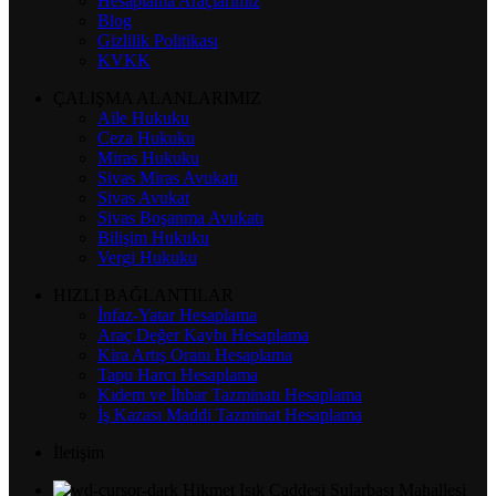
Hesaplama Araçlarımız
Blog
Gizlilik Politikası
KVKK
ÇALIŞMA ALANLARIMIZ
Aile Hukuku
Ceza Hukuku
Miras Hukuku
Sivas Miras Avukatı
Sivas Avukat
Sivas Boşanma Avukatı
Bilişim Hukuku
Vergi Hukuku
HIZLI BAĞLANTILAR
İnfaz-Yatar Hesaplama
Araç Değer Kaybı Hesaplama
Kira Artış Oranı Hesaplama
Tapu Harcı Hesaplama
Kıdem ve İhbar Tazminatı Hesaplama
İş Kazası Maddi Tazminat Hesaplama
İletişim
Hikmet Işık Caddesi Sularbaşı Mahallesi