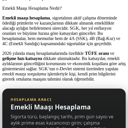
Emekli Maaşı Hesaplama Nedir?
Emekli maaşı hesaplama
, sigortalının aktif çalışma döneminde
ödediği primlerin ve kazançlarının dikkate alınarak emeklilikte
alacağı aylığın belirlenmesi sürecidir. SGK, her yıl enflasyon
oranları ve büyüme hızına göre katsayıları günceller. Bu
hesaplamalar, hem memurlar hem de 4A (SSK), 4B (Bağ-Kur) ve
4C (Emekli Sandığı) kapsamındaki sigortalılar için geçerlidir.
2026 yılında maaş hesaplamalarında özellikle
TÜFE oranı
ve
gelişme hızı katsayısı
dikkate alınmaktadır. Bu katsayılar, emekli
aylıklarının güncelliğini korumasını ve ekonomik koşullara göre artış
göstermesini sağlar. SGK’nın e-Devlet sistemi üzerinden yapılan
emekli maaşı sorgulama
işlemleriyle kişi, kendi prim bilgilerini
girerek ortalama maaşını tahmini olarak öğrenebilir.
HESAPLAMA ARACI
Emekli Maaşı Hesaplama
Sigorta türü, başlangıç tarihi, prim gün sayısı ve
aylık prime esas kazancınızı girin; çalışma