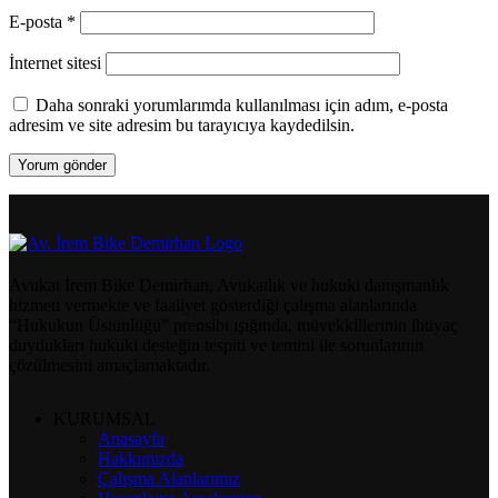
E-posta
*
İnternet sitesi
Daha sonraki yorumlarımda kullanılması için adım, e-posta
adresim ve site adresim bu tarayıcıya kaydedilsin.
Avukat İrem Bike Demirhan, Avukatlık ve hukuki danışmanlık
hizmeti vermekte ve faaliyet gösterdiği çalışma alanlarında
“Hukukun Üstünlüğü” prensibi ışığında, müvekkillerinin ihtiyaç
duydukları hukuki desteğin tespiti ve temini ile sorunlarının
çözülmesini amaçlamaktadır.
KURUMSAL
Anasayfa
Hakkımızda
Çalışma Alanlarımız