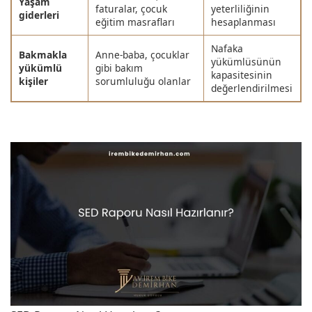
Yaşam
faturalar, çocuk
yeterliliğinin
giderleri
eğitim masrafları
hesaplanması
Nafaka
Bakmakla
Anne-baba, çocuklar
yükümlüsünün
yükümlü
gibi bakım
kapasitesinin
kişiler
sorumluluğu olanlar
değerlendirilmesi