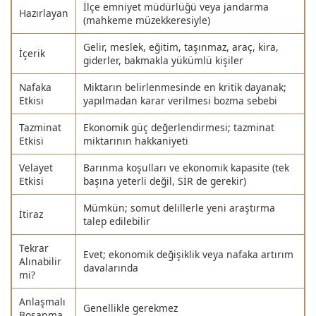
İlçe emniyet müdürlüğü veya jandarma
Hazırlayan
(mahkeme müzekkeresiyle)
Gelir, meslek, eğitim, taşınmaz, araç, kira,
İçerik
giderler, bakmakla yükümlü kişiler
Nafaka
Miktarın belirlenmesinde en kritik dayanak;
Etkisi
yapılmadan karar verilmesi bozma sebebi
Tazminat
Ekonomik güç değerlendirmesi; tazminat
Etkisi
miktarının hakkaniyeti
Velayet
Barınma koşulları ve ekonomik kapasite (tek
Etkisi
başına yeterli değil, SİR de gerekir)
Mümkün; somut delillerle yeni araştırma
İtiraz
talep edilebilir
Tekrar
Evet; ekonomik değişiklik veya nafaka artırım
Alınabilir
davalarında
mi?
Anlaşmalı
Genellikle gerekmez
Boşanma