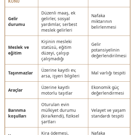
KONU
Düzenli maaş, ek
Nafaka
Gelir
gelirler, sosyal
miktarının
durumu
yardımlar, serbest
belirlenmesi
meslek gelirleri
Kişinin mesleki
Gelir
Meslek ve
statüsü, eğitim
potansiyelinin
eğitim
düzeyi, çalışıp
değerlendirilmesi
çalışmadığı
Üzerine kayıtlı ev,
Taşınmazlar
Mal varlığı tespiti
arsa, işyeri bilgileri
Üzerine kayıtlı
Ekonomik güç
Araçlar
motorlu taşıtlar
değerlendirmesi
Oturulan evin
Barınma
mülkiyet durumu
Velayet ve yaşam
koşulları
(kira/kendi), fiziksel
standardı tespiti
şartları
Kira ödemesi,
Nafaka