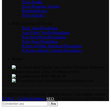
Sivas Avukat
Sivas Boşanma Avukatı
Bilişim Hukuku
Vergi Hukuku
HIZLI BAĞLANTILAR
İnfaz-Yatar Hesaplama
Araç Değer Kaybı Hesaplama
Kira Artış Oranı Hesaplama
Tapu Harcı Hesaplama
Kıdem ve İhbar Tazminatı Hesaplama
İş Kazası Maddi Tazminat Hesaplama
İletişim
Hikmet Işık Caddesi Sularbaşı Mahallesi
Şenyurt Sitesi Kat 2 No: 218 Merkez/Sivas
0545 588 02 58
irembikedemirhan@gmail.com
©
2026
İrem Bike Demirhan Hukuk Bürosu | Tüm hakları saklıdır.
KVKK -
Gizlilik Politikası-
SEO
- KOBAZOGLU NETWORK
Ara