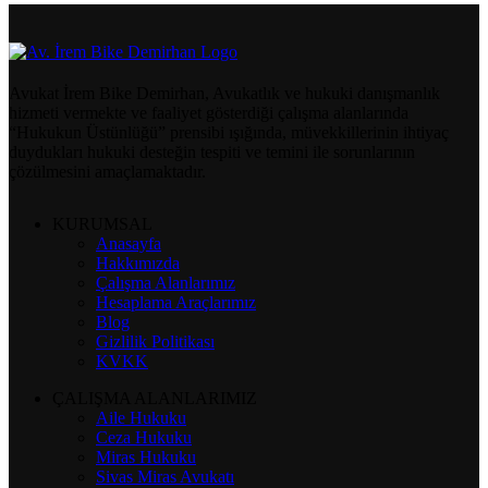
Avukat İrem Bike Demirhan, Avukatlık ve hukuki danışmanlık
hizmeti vermekte ve faaliyet gösterdiği çalışma alanlarında
“Hukukun Üstünlüğü” prensibi ışığında, müvekkillerinin ihtiyaç
duydukları hukuki desteğin tespiti ve temini ile sorunlarının
çözülmesini amaçlamaktadır.
KURUMSAL
Anasayfa
Hakkımızda
Çalışma Alanlarımız
Hesaplama Araçlarımız
Blog
Gizlilik Politikası
KVKK
ÇALIŞMA ALANLARIMIZ
Aile Hukuku
Ceza Hukuku
Miras Hukuku
Sivas Miras Avukatı