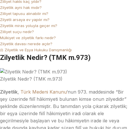
Zilliyet hakkı kaç yıldır?
Zilyetlik ayni hak mıdır?
Zilliyet tapusu alınabilir mi?
Zilyetli arsaya ev yapılır mı?
Zilyetlik miras yoluyla geçer mi?
Zilliyet suçu nedir?
Mülkiyet ve zilyetlik farkı nedir?
Zilyetlik davası nerede açılır?
⚖️ Zilyetlik ve Eşya Hukuku Danışmanlığı
Zilyetlik Nedir? (TMK m.973)
Zilyetlik Nedir? (TMK m.973)
Zilyetlik
,
Türk Medeni Kanunu
‘nun 973. maddesinde “Bir
şey üzerinde fiilî hâkimiyeti bulunan kimse onun zilyedidir”
şeklinde düzenlenmiştir. Bu tanımdan yola çıkarak zilyetlik;
bir eşya üzerinde fiilî hâkimiyetin iradi olarak ele
geçirilmesiyle başlayan ve bu hâkimiyetin irade ile veya
irade dışında kaybına kadar süren fiilî ve hukuki bir durum