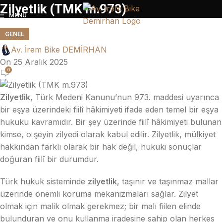
Zilyetlik (TMK m.973)
MENÜ
GENEL
Av. İrem Bike DEMİRHAN
On 25 Aralık 2025
0
Zilyetlik
, Türk Medeni Kanunu’nun 973. maddesi uyarınca
bir eşya üzerindeki fiilî hâkimiyeti ifade eden temel bir eşya
hukuku kavramıdır. Bir şey üzerinde fiilî hâkimiyeti bulunan
kimse, o şeyin zilyedi olarak kabul edilir. Zilyetlik, mülkiyet
hakkından farklı olarak bir hak değil, hukuki sonuçlar
doğuran fiilî bir durumdur.
Türk hukuk sisteminde
zilyetlik
, taşınır ve taşınmaz mallar
üzerinde önemli koruma mekanizmaları sağlar. Zilyet
olmak için malik olmak gerekmez; bir malı fiilen elinde
bulunduran ve onu kullanma iradesine sahip olan herkes