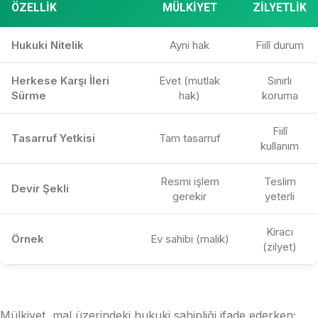
ÖZELLIK
MÜLKIYET
ZILYETLIK
Hukuki Nitelik
Ayni hak
Fiilî durum
Herkese Karşı İleri
Evet (mutlak
Sınırlı
Sürme
hak)
koruma
Fiilî
Tasarruf Yetkisi
Tam tasarruf
kullanım
Resmi işlem
Teslim
Devir Şekli
gerekir
yeterli
Kiracı
Örnek
Ev sahibi (malik)
(zilyet)
Mülkiyet, mal üzerindeki hukuki sahipliği ifade ederken;