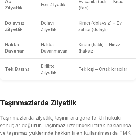
Asli
Ev sahibi (asli) – Kiracı
Feri Zilyetlik
Zilyetlik
(feri)
Dolaysız
Dolaylı
Kiracı (dolaysız) – Ev
Zilyetlik
Zilyetlik
sahibi (dolaylı)
Hakka
Hakka
Kiracı (haklı) – Hırsız
Dayanan
Dayanmayan
(haksız)
Birlikte
Tek Başına
Tek kişi – Ortak kiracılar
Zilyetlik
Taşınmazlarda Zilyetlik
Taşınmazlarda zilyetlik, taşınırlara göre farklı hukuki
sonuçlar doğurur. Taşınmaz üzerindeki irtifak haklarında
ve taşınmaz yüklerinde hakkın fiilen kullanılması da TMK