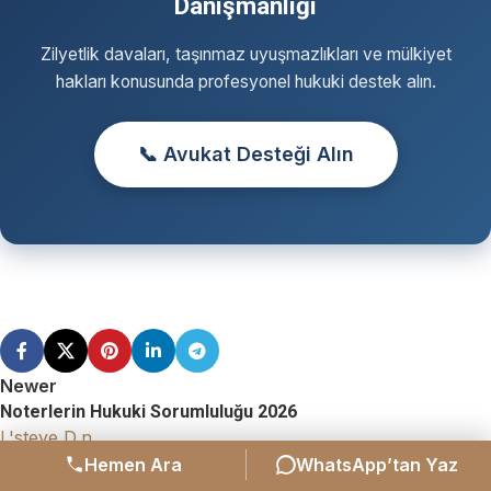
Danışmanlığı
Zilyetlik davaları, taşınmaz uyuşmazlıkları ve mülkiyet
hakları konusunda profesyonel hukuki destek alın.
📞 Avukat Desteği Alın
Newer
Noterlerin Hukuki Sorumluluğu 2026
L'steye D,n
Hemen Ara
WhatsApp’tan Yaz
Older
Devlet Memurların Yarım Zamanlı Çalışma Hakkı 2026