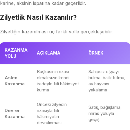
karine, aksinin ispatına kadar geçerlidir.
Zilyetlik Nasıl Kazanılır?
Zilyetliğin kazanılması üç farklı yolla gerçekleşebilir:
KAZANMA
AÇIKLAMA
ÖRNEK
YOLU
Başkasının rızası
Sahipsiz eşyayı
Aslen
olmaksızın kendi
bulma, balık tutma,
Kazanma
iradeyle fiilî hâkimiyet
av hayvanı
kurma
yakalama
Önceki zilyedin
Satış, bağışlama,
Devren
rızasıyla fiilî
miras yoluyla
Kazanma
hâkimiyetin
geçiş
devralınması