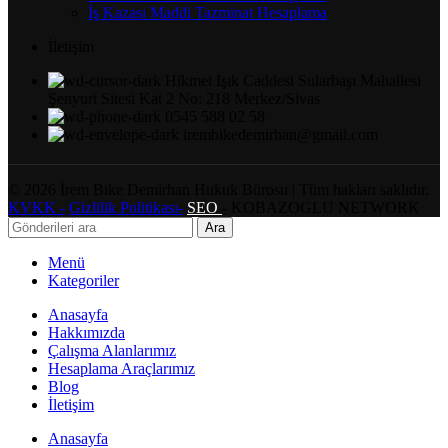
İş Kazası Maddi Tazminat Hesaplama
İletişim
Hikmet Işık Caddesi Sularbaşı Mahallesi
Şenyurt Sitesi Kat 2 No: 218 Merkez/Sivas
0545 588 02 58
irembikedemirhan@gmail.com
©
2026
İrem Bike Demirhan Hukuk Bürosu | Tüm hakları saklıdır.
KVKK -
Gizlilik Politikası-
SEO
- KOBAZOGLU NETWORK
Ara
Menü
Kategoriler
Anasayfa
Hakkımızda
Çalışma Alanlarımız
Hesaplama Araçlarımız
Blog
İletişim
Anasayfa