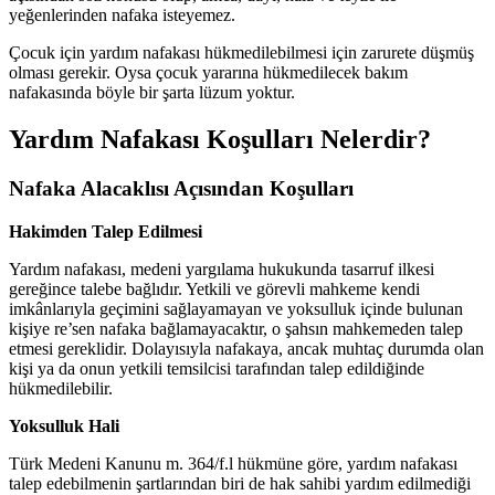
yeğenlerinden nafaka isteyemez.
Çocuk için yardım nafakası hükmedilebilmesi için zarurete düşmüş
olması gerekir. Oysa çocuk yararına hükmedilecek bakım
nafakasında böyle bir şarta lüzum yoktur.
Yardım Nafakası Koşulları Nelerdir?
Nafaka Alacaklısı Açısından Koşulları
Hakimden Talep Edilmesi
Yardım nafakası, medeni yargılama hukukunda tasarruf ilkesi
gereğince talebe bağlıdır. Yetkili ve görevli mahkeme kendi
imkânlarıyla geçimini sağlayamayan ve yoksulluk içinde bulunan
kişiye re’sen nafaka bağlamayacaktır, o şahsın mahkemeden talep
etmesi gereklidir. Dolayısıyla nafakaya, ancak muhtaç durumda olan
kişi ya da onun yetkili temsilcisi tarafından talep edildiğinde
hükmedilebilir.
Yoksulluk Hali
Türk Medeni Kanunu m. 364/f.l hükmüne göre, yardım nafakası
talep edebilmenin şartlarından biri de hak sahibi yardım edilmediği