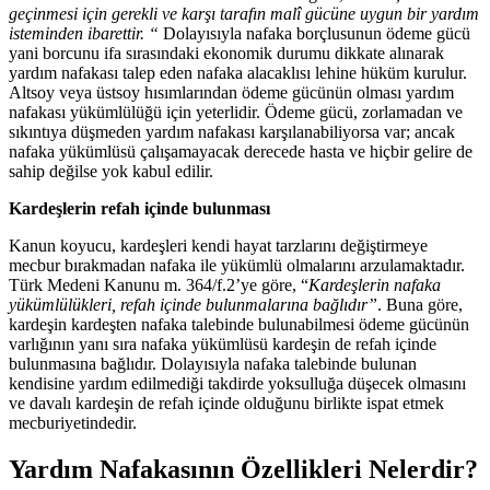
geçinmesi için gerekli ve karşı tarafın malî gücüne uygun bir yardım
isteminden ibarettir. “
Dolayısıyla nafaka borçlusunun ödeme gücü
yani borcunu ifa sırasındaki ekonomik durumu dikkate alınarak
yardım nafakası talep eden nafaka alacaklısı lehine hüküm kurulur.
Altsoy veya üstsoy hısımlarından ödeme gücünün olması yardım
nafakası yükümlülüğü için yeterlidir. Ödeme gücü, zorlamadan ve
sıkıntıya düşmeden yardım nafakası karşılanabiliyorsa var; ancak
nafaka yükümlüsü çalışamayacak derecede hasta ve hiçbir gelire de
sahip değilse yok kabul edilir.
Kardeşlerin refah içinde bulunması
Kanun koyucu, kardeşleri kendi hayat tarzlarını değiştirmeye
mecbur bırakmadan nafaka ile yükümlü olmalarını arzulamaktadır.
Türk Medeni Kanunu m. 364/f.2’ye göre, “
Kardeşlerin nafaka
yükümlülükleri, refah içinde bulunmalarına bağlıdır”
. Buna göre,
kardeşin kardeşten nafaka talebinde bulunabilmesi ödeme gücünün
varlığının yanı sıra nafaka yükümlüsü kardeşin de refah içinde
bulunmasına bağlıdır. Dolayısıyla nafaka talebinde bulunan
kendisine yardım edilmediği takdirde yoksulluğa düşecek olmasını
ve davalı kardeşin de refah içinde olduğunu birlikte ispat etmek
mecburiyetindedir.
Yardım Nafakasının Özellikleri Nelerdir?