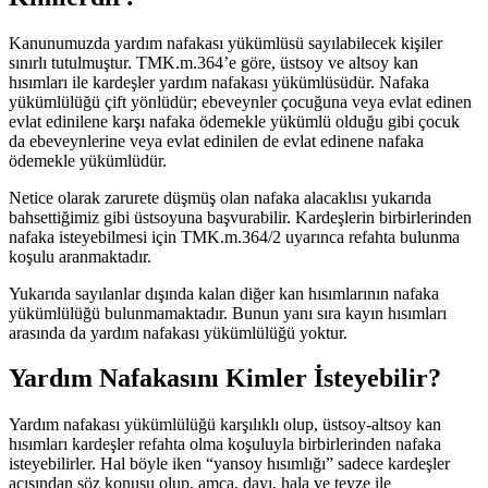
Kanunumuzda yardım nafakası yükümlüsü sayılabilecek kişiler
sınırlı tutulmuştur. TMK.m.364’e göre, üstsoy ve altsoy kan
hısımları ile kardeşler yardım nafakası yükümlüsüdür. Nafaka
yükümlülüğü çift yönlüdür; ebeveynler çocuğuna veya evlat edinen
evlat edinilene karşı nafaka ödemekle yükümlü olduğu gibi çocuk
da ebeveynlerine veya evlat edinilen de evlat edinene nafaka
ödemekle yükümlüdür.
Netice olarak zarurete düşmüş olan nafaka alacaklısı yukarıda
bahsettiğimiz gibi üstsoyuna başvurabilir. Kardeşlerin birbirlerinden
nafaka isteyebilmesi için TMK.m.364/2 uyarınca refahta bulunma
koşulu aranmaktadır.
Yukarıda sayılanlar dışında kalan diğer kan hısımlarının nafaka
yükümlülüğü bulunmamaktadır. Bunun yanı sıra kayın hısımları
arasında da yardım nafakası yükümlülüğü yoktur.
Yardım Nafakasını Kimler İsteyebilir?
Yardım nafakası yükümlülüğü karşılıklı olup, üstsoy-altsoy kan
hısımları kardeşler refahta olma koşuluyla birbirlerinden nafaka
isteyebilirler. Hal böyle iken “yansoy hısımlığı” sadece kardeşler
açısından söz konusu olup, amca, dayı, hala ve teyze ile