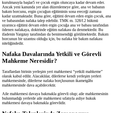
kurulmasıyla başlar5 ve çocuk ergin oluncaya kadar devam eder.
Ancak yeni kanunda yer alan düzenlemeye göre, ana ve babanın
bakım borcunu, ergin çocuğun eğitiminin sona ereceği zamana
kadar uzatmaktadır. Buna göre, eğitimi devam eden ergin çocuk, ana
ve babasından nafaka talep edebilir. TMK m. 328/f.2 hükmü
uyarınca eğitimi devam eden ergin çocuğa ana ve babası tarafından
ödenen nafakaya, doktrinde eğitim nafakası da denmektedir. Bu
ifadenin Yargıtay tarafından da benimsendiği görülmektedir. Bakım
borcunun bir uzantısı olduğu için, bu nafaka bir bakım nafakası
niteliğindedir.
Nafaka Davalarında Yetkili ve Görevli
Mahkeme Neresidir?
Taraflardan birinin yerleşim yeri mahkemesi “yetkili mahkeme”
olarak kabul edilir. Alacaklılar, dilerlerse kendi yerleşim yerleri
mahkemesinde, dilerlerse nafaka borçlusunun ikametgâhı
mahkemesinde dava açabilecektir.
Aile mahkemesi davaya bakmakla görevli olup; aile mahkemesinin
bulunmadığı yerlerde aile mahkemesi sıfatıyla asliye hukuk
mahkemesi davaya bakmakla görevlidir.