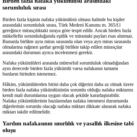
Birden fazla nafaka yükümlüsü arasındaki
sorumluluk sırası
Birden fazla kişinin nafaka yükümlüsü olması halinde bu kişiler
arasındaki sorumluluk sırası, Türk Medeni Kanunu m. 365/f.l
gereğince mirasçılıktaki sıraya göre tespit edilir. Ancak birden fazla
mükellefin sorumluluğunda eşitlik ve mirastaki payları esas alınmaz.
Bununla birlikte aynı miras sırasında olan veya ayrı miras sırasında
olmalarına rağmen şartlar gereği birlikte takip edilen mirasçılar
arasındaki durumun ayrıca incelenmesi gerekir.
Nafaka yükümlüleri arasında müteselsil sorumluluk olmadığından
aynı derecede birden fazla yükümlü varsa nafakanın tamamı
bunların birinden istenemez.
Hâkim, yükümlülerden birini daha çok diğerini daha az olmak üzere
birden fazla nafaka yükümlüsünün sorumlu olduğu nafaka miktarını
kendi mali durumlarına uygun olacak şekilde kararlaştırabilir.
Nafaka yükümlülerinin bazılarından nafaka istenmesi durumunda
diğerlerinin sorumlu olacağı nafaka miktarı dikkate alınarak nafaka
miktarı takdir edilmelidir.
Yardım nafakasının sınırlılık ve yasallık ilkesine tabi
oluşu