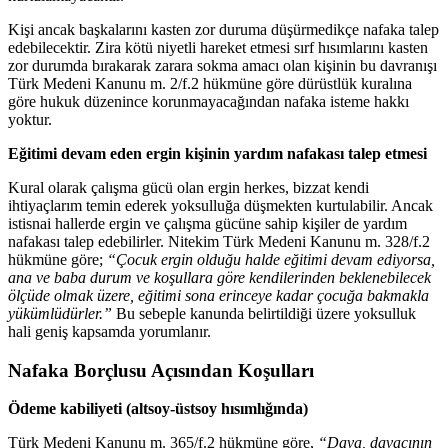
Kişi ancak başkalarını kasten zor duruma düşürmedikçe nafaka talep
edebilecektir. Zira kötü niyetli hareket etmesi sırf hısımlarını kasten
zor durumda bırakarak zarara sokma amacı olan kişinin bu davranışı
Türk Medeni Kanunu m. 2/f.2 hükmüne göre dürüstlük kuralına
göre hukuk düzenince korunmayacağından nafaka isteme hakkı
yoktur.
Eğitimi devam eden ergin kişinin yardım nafakası talep etmesi
Kural olarak çalışma gücü olan ergin herkes, bizzat kendi
ihtiyaçlarım temin ederek yoksulluğa düşmekten kurtulabilir. Ancak
istisnai hallerde ergin ve çalışma gücüne sahip kişiler de yardım
nafakası talep edebilirler. Nitekim Türk Medeni Kanunu m. 328/f.2
hükmüne göre;
“Çocuk ergin olduğu halde eğitimi devam ediyorsa,
ana ve baba durum ve koşullara göre kendilerinden beklenebilecek
ölçüde olmak üzere, eğitimi sona erinceye kadar çocuğa bakmakla
yükümlüdürler.”
Bu sebeple kanunda belirtildiği üzere yoksulluk
hali geniş kapsamda yorumlanır.
Nafaka Borçlusu Açısından Koşulları
Ödeme kabiliyeti (altsoy-üstsoy hısımlığında)
Türk Medeni Kanunu m. 365/f.2 hükmüne göre,
“Dava, davacının