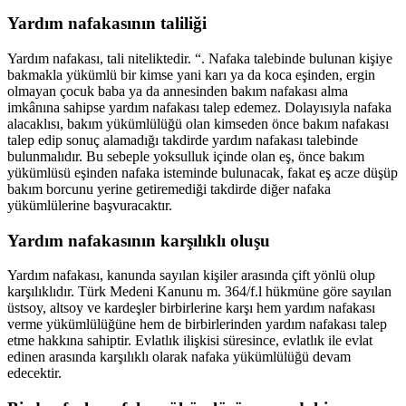
Yardım nafakasının taliliği
Yardım nafakası, tali niteliktedir. “. Nafaka talebinde bulunan kişiye
bakmakla yükümlü bir kimse yani karı ya da koca eşinden, ergin
olmayan çocuk baba ya da annesinden bakım nafakası alma
imkânına sahipse yardım nafakası talep edemez. Dolayısıyla nafaka
alacaklısı, bakım yükümlülüğü olan kimseden önce bakım nafakası
talep edip sonuç alamadığı takdirde yardım nafakası talebinde
bulunmalıdır. Bu sebeple yoksulluk içinde olan eş, önce bakım
yükümlüsü eşinden nafaka isteminde bulunacak, fakat eş acze düşüp
bakım borcunu yerine getiremediği takdirde diğer nafaka
yükümlülerine başvuracaktır.
Yardım nafakasının karşılıklı oluşu
Yardım nafakası, kanunda sayılan kişiler arasında çift yönlü olup
karşılıklıdır. Türk Medeni Kanunu m. 364/f.l hükmüne göre sayılan
üstsoy, altsoy ve kardeşler birbirlerine karşı hem yardım nafakası
verme yükümlülüğüne hem de birbirlerinden yardım nafakası talep
etme hakkına sahiptir. Evlatlık ilişkisi süresince, evlatlık ile evlat
edinen arasında karşılıklı olarak nafaka yükümlülüğü devam
edecektir.