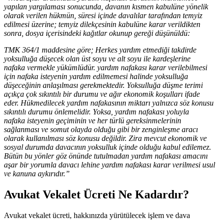
yapılan yargılaması sonucunda, davanın kısmen kabulüne yönelik
olarak verilen hükmün, süresi içinde davalılar tarafından temyiz
edilmesi üzerine; temyiz dilekçesinin kabulüne karar verildikten
sonra, dosya içerisindeki kağıtlar okunup gereği düşünüldü:
TMK 364/1 maddesine göre; Herkes yardım etmediği takdirde
yoksulluğa düşecek olan üst soyu ve alt soyu ile kardeşlerine
nafaka vermekle yükümlüdür. yardım nafakası karar verilebilmesi
için nafaka isteyenin yardım edilmemesi halinde yoksulluğa
düşeceğinin anlaşılması gerekmektedir. Yoksulluğa düşme terimi
açıkça çok sıkıntılı bir durumu ve ağır ekonomik koşulları ifade
eder. Hükmedilecek yardım nafakasının miktarı yalnızca söz konusu
sıkıntılı durumu önlemelidir. Yoksa, yardım nafakası yoluyla
nafaka isteyenin geçiminin ve her türlü gereksinmelerinin
sağlanması ve somut olayda olduğu gibi bir zenginleşme aracı
olarak kullanılması söz konusu değildir. Zira mevcut ekonomik ve
sosyal durumda davacının yoksulluk içinde olduğu kabul edilemez.
Bütün bu yönler göz önünde tutulmadan yardım nafakası amacını
aşar bir yorumla davacı lehine yardım nafakası karar verilmesi usul
ve kanuna aykırıdır.”
Avukat Vekalet Ücreti Ne Kadardır?
Avukat vekalet ücreti, hakkınızda yürütülecek işlem ve dava