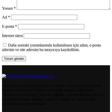
Yorum
*
Ad
*
E-posta
*
İnternet sitesi
Daha sonraki yorumlarımda kullanılması için adım, e-posta
adresim ve site adresim bu tarayıcıya kaydedilsin.
Avukat İrem Bike Demirhan, Avukatlık ve hukuki danışmanlık
hizmeti vermekte ve faaliyet gösterdiği çalışma alanlarında
“Hukukun Üstünlüğü” prensibi ışığında, müvekkillerinin ihtiyaç
duydukları hukuki desteğin tespiti ve temini ile sorunlarının
çözülmesini amaçlamaktadır.