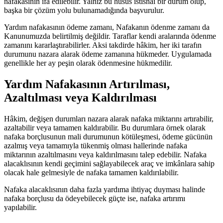
nafakasının ifa edilebilir. Yalnız bu husus istisnai bir durum olup,
başka bir çözüm yolu bulunamadığında başvurulur.
Yardım nafakasının ödeme zamanı, Nafakanın ödenme zamanı da
Kanunumuzda belirtilmiş değildir. Taraflar kendi aralarında ödenme
zamanını kararlaştırabilirler. Aksi takdirde hâkim, her iki tarafın
durumunu nazara alarak ödeme zamanına hükmeder. Uygulamada
genellikle her ay peşin olarak ödenmesine hükmedilir.
Yardım Nafakasının Artırılması,
Azaltılması veya Kaldırılması
Hâkim, değişen durumları nazara alarak nafaka miktarını artırabilir,
azaltabilir veya tamamen kaldırabilir. Bu durumlara örnek olarak
nafaka borçlusunun mali durumunun kötüleşmesi, ödeme gücünün
azalmış veya tamamıyla tükenmiş olması hallerinde nafaka
miktarının azaltılmasını veya kaldırılmasını talep edebilir. Nafaka
alacaklısının kendi geçimini sağlayabilecek araç ve imkânlara sahip
olacak hale gelmesiyle de nafaka tamamen kaldırılabilir.
Nafaka alacaklısının daha fazla yardıma ihtiyaç duyması halinde
nafaka borçlusu da ödeyebilecek güçte ise, nafaka artırımı
yapılabilir.