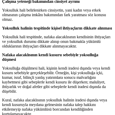
Çalışma yeteneği bakımından cinsiyet ayrımı
Yoksulluk hali belirlenirken cinsiyetin, yani kadın veya erkek
olmasının çalışma imkânı bakımından fark yaratması söz konusu
olmaz.
Yoksulluk halinin tespitinde kişisel ihtiyaçların dikkate alınması
Yoksulluk hali tespitinde, nafaka alacaklısının kendisinin ihtiyaçları
ve yoksulluk durumu dikkate alınıp onun bakmakla yükümlü
olduklarının ihtiyaçları dikkate alınmayacaktır.
Nafaka alacaklısının kendi kusuru sebebiyle yoksulluğa
düşmesi
Yoksulluğa düşülmesi hali, kişinin kendi iradesi dışında veya kendi
kusuru sebebiyle gerçekleşebilir. Örneğin, kişi yoksulluğa içki,
kumar, israf, bilinçli yanlış yatırımlara sonucu malvarlığını
kaybetmesi gibi sebeplerle kendi kusuru ile düşerken; maluliyet,
ihtiyarlık ve doğal afetler gibi sebeplerle kendi iradesi dışında da
düşebilir.
Kural, nafaka alacaklısının yoksulluk halinin iradesi dışında veya
kendi kusuruyla meydana gelmesinin nafaka talep hakkını
etkilemeyip nafaka yükümlüsü borcundan kendiliğinden
kurtulamayacaktır.