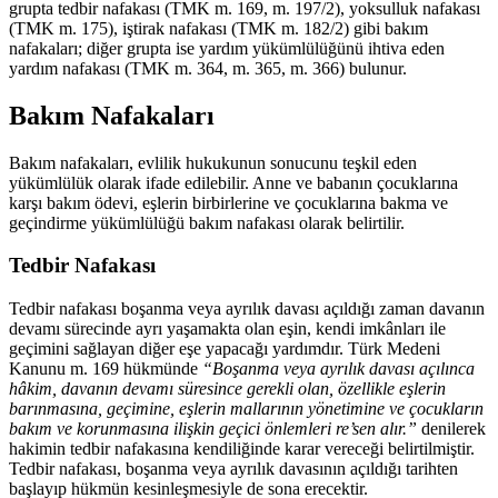
grupta tedbir nafakası (TMK m. 169, m. 197/2), yoksulluk nafakası
(TMK m. 175), iştirak nafakası (TMK m. 182/2) gibi bakım
nafakaları; diğer grupta ise yardım yükümlülüğünü ihtiva eden
yardım nafakası (TMK m. 364, m. 365, m. 366) bulunur.
Bakım Nafakaları
Bakım nafakaları, evlilik hukukunun sonucunu teşkil eden
yükümlülük olarak ifade edilebilir. Anne ve babanın çocuklarına
karşı bakım ödevi, eşlerin birbirlerine ve çocuklarına bakma ve
geçindirme yükümlülüğü bakım nafakası olarak belirtilir.
Tedbir Nafakası
Tedbir nafakası boşanma veya ayrılık davası açıldığı zaman davanın
devamı sürecinde ayrı yaşamakta olan eşin, kendi imkânları ile
geçimini sağlayan diğer eşe yapacağı yardımdır. Türk Medeni
Kanunu m. 169 hükmünde
“Boşanma veya ayrılık davası açılınca
hâkim, davanın devamı süresince gerekli olan, özellikle eşlerin
barınmasına, geçimine, eşlerin mallarının yönetimine ve çocukların
bakım ve korunmasına ilişkin geçici önlemleri re’sen alır.”
denilerek
hakimin tedbir nafakasına kendiliğinde karar vereceği belirtilmiştir.
Tedbir nafakası, boşanma veya ayrılık davasının açıldığı tarihten
başlayıp hükmün kesinleşmesiyle de sona erecektir.