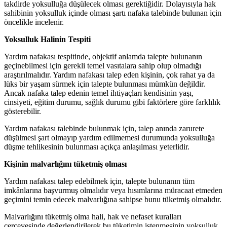
takdirde yoksulluğa düşülecek olması gerektiğidir. Dolayısıyla hak
sahibinin yoksulluk içinde olması şartı nafaka talebinde bulunan için
öncelikle incelenir.
Yoksulluk Halinin Tespiti
Yardım nafakası tespitinde, objektif anlamda talepte bulunanın
geçinebilmesi için gerekli temel vasıtalara sahip olup olmadığı
araştırılmalıdır. Yardım nafakası talep eden kişinin, çok rahat ya da
lüks bir yaşam sürmek için talepte bulunması mümkün değildir.
Ancak nafaka talep edenin temel ihtiyaçları kendisinin yaşı,
cinsiyeti, eğitim durumu, sağlık durumu gibi faktörlere göre farklılık
gösterebilir.
Yardım nafakası talebinde bulunmak için, talep anında zarurete
düşülmesi şart olmayıp yardım edilmemesi durumunda yoksulluğa
düşme tehlikesinin bulunması açıkça anlaşılması yeterlidir.
Kişinin malvarlığını tüketmiş olması
Yardım nafakası talep edebilmek için, talepte bulunanın tüm
imkânlarına başvurmuş olmalıdır veya hısımlarına müracaat etmeden
geçimini temin edecek malvarlığına sahipse bunu tüketmiş olmalıdır.
Malvarlığını tüketmiş olma hali, hak ve nefaset kuralları
çerçevesinde değerlendirilerek bu tüketimin istenmesinin yoksulluk