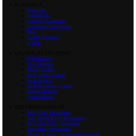
KURUMSAL
Anasayfa
Hakkımızda
Çalışma Alanlarımız
Hesaplama Araçlarımız
Blog
Gizlilik Politikası
KVKK
ÇALIŞMA ALANLARIMIZ
Aile Hukuku
Ceza Hukuku
Miras Hukuku
Sivas Miras Avukatı
Sivas Avukat
Sivas Boşanma Avukatı
Bilişim Hukuku
Vergi Hukuku
HIZLI BAĞLANTILAR
İnfaz-Yatar Hesaplama
Araç Değer Kaybı Hesaplama
Kira Artış Oranı Hesaplama
Tapu Harcı Hesaplama
Kıdem ve İhbar Tazminatı Hesaplama