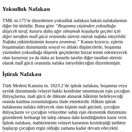
Yoksulluk Nafakası
TMK m.175’te düzenlenen yoksulluk nafakası bakım nafakalarının
diğer bir türüdür. Buna göre
“Boşanma yüzünden yoksulluğa
düşecek taraf, kusuru daha ağır olmamak koşuluyla geçimi için
diğer taraftan malî gücü oranında süresiz olarak nafaka isteyebilir.
Nafaka yükümlüsünün kusuru aranmaz.”
Kanun koyucu, eşlerin
boşanmaları durumunda sosyal ve ahlaki düşüncelerle, boşanma
yüzünden yoksulluğa düşerek geçimlerini bizzat temin edemeyecek
olan kusursuz ya da daha az kusurlu tarafın diğer taraftan süresiz
olarak malî gücü oranında nafaka isteyebileceğini düzenlemiştir.
İştirak Nafakası
Türk Medeni Kanunu m. 182/f.2’de iştirak nafakası, boşanma veya
ayrılık durumunda velayet hakkı kendisine tanınmayan eşin çocuğun
ihtiyaçlarına, mali gücü de dikkate alınarak hâkimin belirleyeceği
oranda katılma zorunluluğunu ifade etmektedir. Hâkim iştirak
nafakasına nafaka ödeyecek olan kişinin mali gücünü, çocuğun
ihtiyaçlarını ve çocuğun velayetine sahip eşin ekonomik durumunu
gözetilerek herhangi bir talep olmasa dahi kendiliğinden karar verir.
İştirak nafakası, mahkemenin velayet kararının kesinleştiği tarihten
başlayıp çocuğun ergin olduğu zamana kadar devam edecektir.