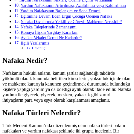
Yardım Nafakasının Miktarı, Ödeme Biçimi ve Zamanı
Yardım Nafakasının Artırılması, Azaltılması veya Kaldırılması
Yardım Nafakasının Başlangıcı ve Sona Ermesi
Eğitimine Devam Eden Ergin Çocuğa Ödenen Nafaka
Nafaka Davalarında Yetkili ve Görevli Mahkeme Neresidir?
Nafaka Taleplerinde Zamanaşımı
Konuya İlişkin Yargıtay Kararları
Avukat Vekalet Ücreti Ne Kadardır?
İlgili Yazılarımız;
Sonuç
Nafaka Nedir?
Nafakanın hukuki anlamı, kanuni şartlar sağlandığı takdirde
yükümlü olarak kanunda belirtilen kimselerin, yoksulluk içinde olan
ve mahkeme kararıyla kanunen geçindirmek durumunda bulunduğu
kişilere yaptığı yardım ya da ödediği aylık olarak ifade edilir. Nafaka
yardımı ile giyecek, yiyecek, mesken, yakacak gibi zaruri
ihtiyaçların para veya eşya olarak karşılanması amaçlanır.
Nafaka Türleri Nelerdir?
Türk Medeni Kanunu’nda düzenlenmiş olan nafaka türleri bakım
nafakaları ve yardım nafakası şeklinde iki grupta incelenir. Bir