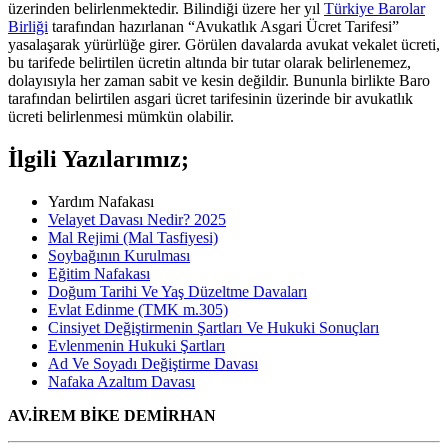
üzerinden belirlenmektedir. Bilindiği üzere her yıl
Türkiye Barolar
Birliği
tarafından hazırlanan “Avukatlık Asgari Ücret Tarifesi”
yasalaşarak yürürlüğe girer. Görülen davalarda avukat vekalet ücreti,
bu tarifede belirtilen ücretin altında bir tutar olarak belirlenemez,
dolayısıyla her zaman sabit ve kesin değildir. Bununla birlikte Baro
tarafından belirtilen asgari ücret tarifesinin üzerinde bir avukatlık
ücreti belirlenmesi mümkün olabilir.
İlgili Yazılarımız;
Yardım Nafakası
Velayet Davası Nedir? 2025
Mal Rejimi (Mal Tasfiyesi)
Soybağının Kurulması
Eğitim Nafakası
Doğum Tarihi Ve Yaş Düzeltme Davaları
Evlat Edinme (TMK m.305)
Cinsiyet Değiştirmenin Şartları Ve Hukuki Sonuçları
Evlenmenin Hukuki Şartları
Ad Ve Soyadı Değiştirme Davası
Nafaka Azaltım Davası
AV.İREM BİKE DEMİRHAN