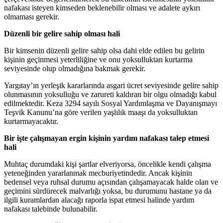
nafakası isteyen kimseden beklenebilir olması ve adalete aykırı
olmaması gerekir.
Düzenli bir gelire sahip olması hali
Bir kimsenin düzenli gelire sahip olsa dahi elde edilen bu gelirin
kişinin geçinmesi yeterliliğine ve onu yoksulluktan kurtarma
seviyesinde olup olmadığına bakmak gerekir.
Yargıtay’ın yerleşik kararlarında asgari ücret seviyesinde gelire sahip
olunmasının yoksulluğu ve zarureti kaldıran bir olgu olmadığı kabul
edilmektedir. Keza 3294 sayılı Sosyal Yardımlaşma ve Dayanışmayı
Teşvik Kanunu’na göre verilen yaşlılık maaşı da yoksulluktan
kurtarmayacaktır.
Bir işte çalışmayan ergin kişinin yardım nafakası talep etmesi
hali
Muhtaç durumdaki kişi şartlar elveriyorsa, öncelikle kendi çalışma
yeteneğinden yararlanmak mecburiyetindedir. Ancak kişinin
bedensel veya ruhsal durumu açısından çalışamayacak halde olan ve
geçimini sürdürecek malvarlığı yoksa, bu durumunu hastane ya da
ilgili kuramlardan alacağı raporla ispat etmesi halinde yardım
nafakası talebinde bulunabilir.