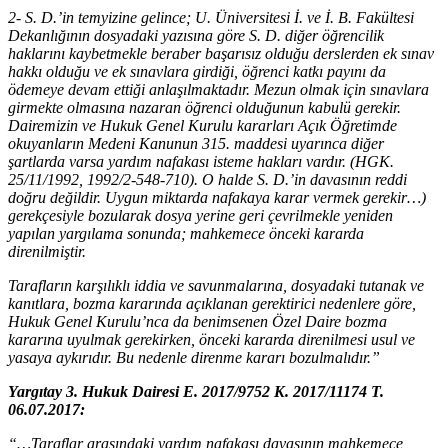
2- S. D.’in temyizine gelince; U. Üniversitesi İ. ve İ. B. Fakültesi
Dekanlığının dosyadaki yazısına göre S. D. diğer öğrencilik
haklarını kaybetmekle beraber başarısız olduğu derslerden ek sınav
hakkı olduğu ve ek sınavlara girdiği, öğrenci katkı payını da
ödemeye devam ettiği anlaşılmaktadır. Mezun olmak için sınavlara
girmekte olmasına nazaran öğrenci olduğunun kabulü gerekir.
Dairemizin ve Hukuk Genel Kurulu kararları Açık Öğretimde
okuyanların Medeni Kanunun 315. maddesi uyarınca diğer
şartlarda varsa yardım nafakası isteme hakları vardır. (HGK.
25/11/1992, 1992/2-548-710). O halde S. D.’in davasının reddi
doğru değildir. Uygun miktarda nafakaya karar vermek gerekir…)
gerekçesiyle bozularak dosya yerine geri çevrilmekle yeniden
yapılan yargılama sonunda; mahkemece önceki kararda
direnilmiştir.
Tarafların karşılıklı iddia ve savunmalarına, dosyadaki tutanak ve
kanıtlara, bozma kararında açıklanan gerektirici nedenlere göre,
Hukuk Genel Kurulu’nca da benimsenen Özel Daire bozma
kararına uyulmak gerekirken, önceki kararda direnilmesi usul ve
yasaya aykırıdır. Bu nedenle direnme kararı bozulmalıdır.”
Yargıtay 3. Hukuk Dairesi E. 2017/9752 K. 2017/11174 T.
06.07.2017:
“…Taraflar arasındaki yardım nafakası davasının mahkemece