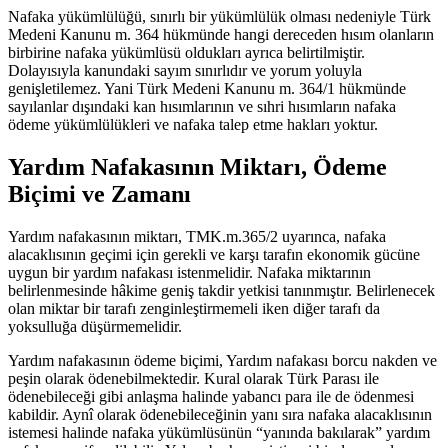
Nafaka yükümlülüğü, sınırlı bir yükümlülük olması nedeniyle Türk
Medeni Kanunu m. 364 hükmünde hangi dereceden hısım olanların
birbirine nafaka yükümlüsü oldukları ayrıca belirtilmiştir.
Dolayısıyla kanundaki sayım sınırlıdır ve yorum yoluyla
genişletilemez. Yani Türk Medeni Kanunu m. 364/1 hükmünde
sayılanlar dışındaki kan hısımlarının ve sıhri hısımların nafaka
ödeme yükümlülükleri ve nafaka talep etme hakları yoktur.
Yardım Nafakasının Miktarı, Ödeme
Biçimi ve Zamanı
Yardım nafakasının miktarı, TMK.m.365/2 uyarınca, nafaka
alacaklısının geçimi için gerekli ve karşı tarafın ekonomik gücüne
uygun bir yardım nafakası istenmelidir. Nafaka miktarının
belirlenmesinde hâkime geniş takdir yetkisi tanınmıştır. Belirlenecek
olan miktar bir tarafı zenginleştirmemeli iken diğer tarafı da
yoksulluğa düşürmemelidir.
Yardım nafakasının ödeme biçimi, Yardım nafakası borcu nakden ve
peşin olarak ödenebilmektedir. Kural olarak Türk Parası ile
ödenebileceği gibi anlaşma halinde yabancı para ile de ödenmesi
kabildir. Aynî olarak ödenebileceğinin yanı sıra nafaka alacaklısının
istemesi halinde nafaka yükümlüsünün “yanında bakılarak” yardım