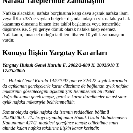
Nafaka Taleplerinde Zamanaşımı
Nafaka alacaklısı, nafaka borçlusuna karşı dava açarak nafaka ilamı
veya İİK.m.38’de sayılan belgeler dışında anlaşma vb. nafakaya hak
kazanmış olmasına binaen icra takibi başlatmaz veya temerrüde
düşürmez ise, 5 yıl geriye dönük olarak nafaka talep edemez.
Nafakanın, muaccel olduğu tarihten itibaren 10 yıllık zamanaşımı
vardır.
Konuya İlişkin Yargıtay Kararları
Yargıtay Hukuk Genel Kurulu E. 2002/2-880 K. 2002/910 T.
17.05.2002:
“
…Hukuk Genel Kurulu 14/5/1997 gün ve 32/422 sayılı kararında
da açıklanan gerekçelerle karar düzeltme de bağlanan aylık nafaka
miktarının gözetileceğini açıklamıştır. Benimsenen bu ilkeler
doğrultusunda gerek temyiz, gerekse karar düzeltmeler de üst sınır
aylık nafaka miktarıyla belirlenmelidir.
Somut olayda aylık nafaka da istemin reddedilen bölümü
20.000.000.- TL. lirayı aşmadığından Hukuk Usulü Muhakemeleri
Kanununun 427/2. maddesi gereğince temyiz edilebilme sınırı
altında kalan nafaka takdirine ilişkin karar kesindir.