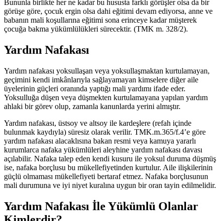
Bununla birlikte her ne kadar bu hususta farklı görüşler olsa da bir
görüşe göre, çocuk ergin olsa dahi eğitimi devam ediyorsa, anne ve
babanın mali koşullarına eğitimi sona erinceye kadar müşterek
çocuğa bakma yükümlülükleri sürecektir. (TMK m. 328/2).
Yardım Nafakası
Yardım nafakası yoksullaşan veya yoksullaşmaktan kurtulamayan,
geçimini kendi imkânlarıyla sağlayamayan kimselere diğer aile
üyelerinin güçleri oranında yaptığı mali yardımı ifade eder.
Yoksulluğa düşen veya düşmekten kurtulamayana yapılan yardım
ahlaki bir görev olup, zamanla kanunlarda yerini almıştır.
Yardım nafakası, üstsoy ve altsoy ile kardeşlere (refah içinde
bulunmak kaydıyla) süresiz olarak verilir. TMK.m.365/f.4’e göre
yardım nafakası alacaklısına bakan resmi veya kamuya yararlı
kurumlarca nafaka yükümlüleri aleyhine yardım nafakası davası
açılabilir. Nafaka talep eden kendi kusuru ile yoksul duruma düşmüş
ise, nafaka borçlusu bu mükellefiyetinden kurtulur. Aile ilişkilerinin
güçlü olmaması mükellefiyeti bertaraf etmez. Nafaka borçlusunun
mali durumuna ve iyi niyet kuralına uygun bir oran tayin edilmelidir.
Yardım Nafakası İle Yükümlü Olanlar
Kimlerdir?