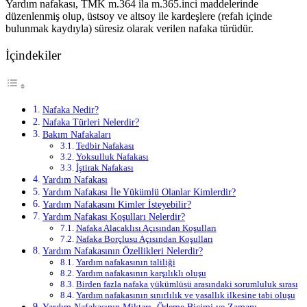
Yardım nafakası, TMK m.364 ila m.365.inci maddelerinde
düzenlenmiş olup, üstsoy ve altsoy ile kardeşlere (refah içinde
bulunmak kaydıyla) süresiz olarak verilen nafaka türüdür.
İçindekiler
Nafaka Nedir?
Nafaka Türleri Nelerdir?
Bakım Nafakaları
Tedbir Nafakası
Yoksulluk Nafakası
İştirak Nafakası
Yardım Nafakası
Yardım Nafakası İle Yükümlü Olanlar Kimlerdir?
Yardım Nafakasını Kimler İsteyebilir?
Yardım Nafakası Koşulları Nelerdir?
Nafaka Alacaklısı Açısından Koşulları
Nafaka Borçlusu Açısından Koşulları
Yardım Nafakasının Özellikleri Nelerdir?
Yardım nafakasının taliliği
Yardım nafakasının karşılıklı oluşu
Birden fazla nafaka yükümlüsü arasındaki sorumluluk sırası
Yardım nafakasının sınırlılık ve yasallık ilkesine tabi oluşu