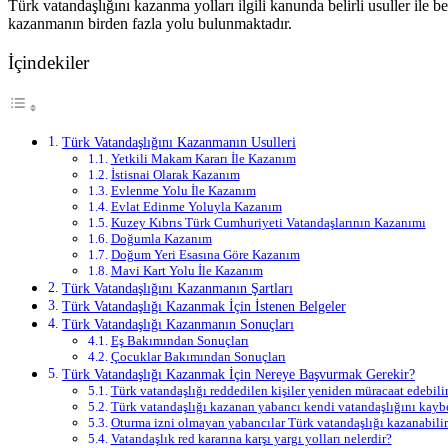
Türk vatandaşlığını kazanma yolları ilgili kanunda belirli usuller ile 
kazanmanın birden fazla yolu bulunmaktadır.
İçindekiler
Türk Vatandaşlığını Kazanmanın Usulleri
Yetkili Makam Kararı İle Kazanım
İstisnai Olarak Kazanım
Evlenme Yolu İle Kazanım
Evlat Edinme Yoluyla Kazanım
Kuzey Kıbrıs Türk Cumhuriyeti Vatandaşlarının Kazanımı
Doğumla Kazanım
Doğum Yeri Esasına Göre Kazanım
Mavi Kart Yolu İle Kazanım
Türk Vatandaşlığını Kazanmanın Şartları
Türk Vatandaşlığı Kazanmak İçin İstenen Belgeler
Türk Vatandaşlığı Kazanmanın Sonuçları
Eş Bakımından Sonuçları
Çocuklar Bakımından Sonuçları
Türk Vatandaşlığı Kazanmak İçin Nereye Başvurmak Gerekir?
Türk vatandaşlığı reddedilen kişiler yeniden müracaat edebili
Türk vatandaşlığı kazanan yabancı kendi vatandaşlığını kayb
Oturma izni olmayan yabancılar Türk vatandaşlığı kazanabili
Vatandaşlık red kararına karşı yargı yolları nelerdir?