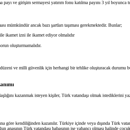
ayı ve girişim sermayesi yatırım fonu katılma payını 3 yıl boyunca tu
ması mümkündür ancak bazı şartları taşıması gerekmektedir. Bunlar;
le ikamet izni ile ikamet ediyor olmalıdır
sorun oluşturmamalıdır.
düzeni ve milli güvenlik için herhangi bir tehlike oluşturacak durumu bu
zanımı
ını kazanmak isteyen kişiler, Türk vatandaşı olmak istediklerini yazıl
a göre kendiliğinden kazanılır. Türkiye içinde veya dışında Türk vatan
cuğun anasının Türk vatandaşı babasının ise yabancı olması halinde çocuk