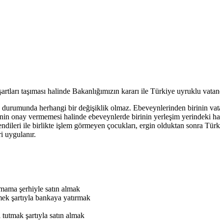
artları taşıması halinde Bakanlığımızın kararı ile Türkiye uyruklu vatand
ık durumunda herhangi bir değişiklik olmaz. Ebeveynlerinden birinin vat
ynin onay vermemesi halinde ebeveynlerde birinin yerleşim yerindeki hak
ndileri ile birlikte işlem görmeyen çocukları, ergin olduktan sonra Tür
i uygulanır.
mama şerhiyle satın almak
k şartıyla bankaya yatırmak
tutmak şartıyla satın almak