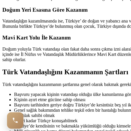
Doğum Yeri Esasına Göre Kazanım
Vatandaşlığın kazanılmasında ise, Türkiye’ de doğan ve yabancı ana 
Bununla birlikte Türkiye’de bulunmuş olan çocuk, Türkiye dışında d
Mavi Kart Yolu İle Kazanım
Doğum yoluyla Türk vatandaşı olan fakat daha sonra çıkma izni alarak T
içinde ise İl Nüfus ve Vatandaşlık Müdürlüklerince Mavi Kart düzenleni
sahip olurlar.
Türk Vatandaşlığını Kazanmanın Şartları
Türk vatandaşlığını kazanmanın şartlarına genel olarak bakmak gereki
Başvuru yapacak kişinin vatandaşı olduğu ülke kanunlarına gö
Kişinin ayırt etme gücüne sahip olması
Başvuru tarihinden geriye doğru Türkiye’de kesintisiz beş yıl 
Genel sağlık bakımından tehlike teşkil eden bir hastalığı bulu
İyi ahlak sahibi olmak
Yeteri kadar Türkçe konuşabilmek
Türkiye’de kendisinin ve bakmakla yükümlüğü olduğu kimseler