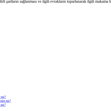
belirli şartların sağlanması ve ilgili evrakların toparlanarak ilgili mak
r mi?
eder mi?
r mi?