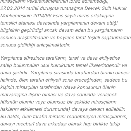
mirasçıların vekaletnamelerinin ibraz edilemediği,
27.03.2014 tarihli duruşma tutanağına Devrek Sulh Hukuk
Mahkemesinin 2014/96 Esas sayılı miras ortaklığına
temsilci ataması davasında yargılamanın devam ettiği
bilgisinin geçirildiği ancak devam eden bu yargılamanın
sonucu araştırılmadan ve böylece taraf teşkili sağlanmadan
sonuca gidildiği anlaşılmaktadır.
Yargılama süresince tarafların, taraf ve dava ehliyetine
sahip bulunmaları usul hukukunun temel ilkelerindendir ve
dava şartıdır. Yargılama sırasında taraflardan birinin ölmesi
halinde, ölen tarafın ehliyeti sona ereceğinden, sadece bu
kişinin mirasçıları tarafından (dava konusunun ölenin
malvarlığına ilişkin olması ve dava sonunda verilecek
hükmün olumlu veya olumsuz bir şekilde mirasçıların
haklarını etkilemesi durumunda) davaya devam edilebilir.
Bu halde, ölen tarafın mirasını reddetmeyen mirasçılarının,
davayı mecburî dava arkadaşı olarak hep birlikte takip