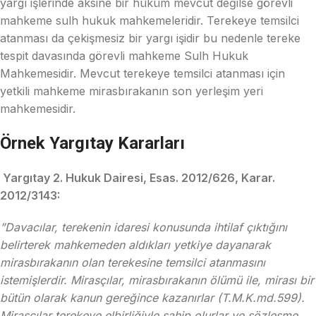
yargı işlerinde aksine bir hüküm mevcut değilse görevli
mahkeme sulh hukuk mahkemeleridir. Terekeye temsilci
atanması da çekişmesiz bir yargı işidir bu nedenle tereke
tespit davasında görevli mahkeme Sulh Hukuk
Mahkemesidir. Mevcut terekeye temsilci atanması için
yetkili mahkeme mirasbırakanın son yerleşim yeri
mahkemesidir.
Örnek Yargıtay Kararları
Yargıtay 2. Hukuk Dairesi, Esas. 2012/626, Karar.
2012/3143:
”Davacılar, terekenin idaresi konusunda ihtilaf çıktığını
belirterek mahkemeden aldıkları yetkiye dayanarak
mirasbırakanın olan terekesine temsilci atanmasını
istemişlerdir. Mirasçılar, mirasbırakanın ölümü ile, mirası bir
bütün olarak kanun gereğince kazanırlar (T.M.K.md.599).
Mirasçılar terekeye elbirliğiyle sahip olurlar ve sözleşme