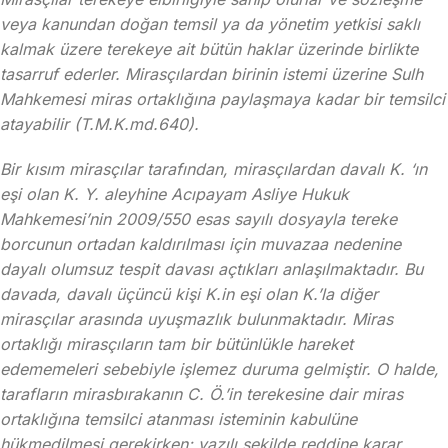
veya kanundan doğan temsil ya da yönetim yetkisi saklı
kalmak üzere terekeye ait bütün haklar üzerinde birlikte
tasarruf ederler. Mirasçılardan birinin istemi üzerine Sulh
Mahkemesi miras ortaklığına paylaşmaya kadar bir temsilci
atayabilir (T.M.K.md.640).
Bir kısım mirasçılar tarafından, mirasçılardan davalı K. ‘ın
eşi olan K. Y. aleyhine Acıpayam Asliye Hukuk
Mahkemesi’nin 2009/550 esas sayılı dosyayla tereke
borcunun ortadan kaldırılması için muvazaa nedenine
dayalı olumsuz tespit davası açtıkları anlaşılmaktadır. Bu
davada, davalı üçüncü kişi K.in eşi olan K.’la diğer
mirasçılar arasında uyuşmazlık bulunmaktadır. Miras
ortaklığı mirasçıların tam bir bütünlükle hareket
edememeleri sebebiyle işlemez duruma gelmiştir. O halde,
tarafların mirasbırakanın C. Ö.’in terekesine dair miras
ortaklığına temsilci atanması isteminin kabulüne
hükmedilmesi gerekirken; yazılı şekilde reddine karar