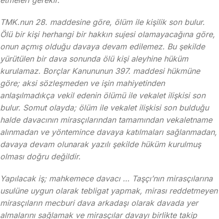
etmeleri gerekir.
TMK.nun 28. maddesine göre, ölüm ile kişilik son bulur.
Ölü bir kişi herhangi bir hakkın sujesi olamayacağına göre,
onun açmış olduğu davaya devam edilemez. Bu şekilde
yürütülen bir dava sonunda ölü kişi aleyhine hüküm
kurulamaz. Borçlar Kanununun 397. maddesi hükmüne
göre; aksi sözleşmeden ve işin mahiyetinden
anlaşılmadıkça vekil edenin ölümü ile vekalet ilişkisi son
bulur. Somut olayda; ölüm ile vekalet ilişkisi son bulduğu
halde davacının mirasçılarından tamamından vekaletname
alınmadan ve yöntemince davaya katılmaları sağlanmadan,
davaya devam olunarak yazılı şekilde hüküm kurulmuş
olması doğru değildir.
Yapılacak iş; mahkemece davacı … Taşçı’nın mirasçılarına
usulüne uygun olarak tebligat yapmak, mirası reddetmeyen
mirasçıların mecburi dava arkadaşı olarak davada yer
almalarını sağlamak ve mirasçılar davayı birlikte takip