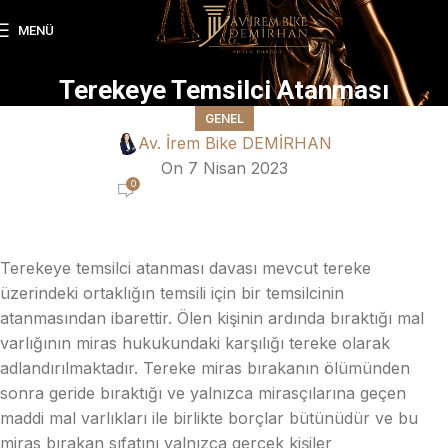
MENÜ
Terekeye Temsilci Atanması
GENEL
Av. İrem Bike DEMİRHAN
On 7 Nisan 2023
0
Terekeye temsilci atanması davası mevcut tereke
üzerindeki ortaklığın temsili için bir temsilcinin
atanmasından ibarettir. Ölen kişinin ardında bıraktığı mal
varlığının miras hukukundaki karşılığı tereke olarak
adlandırılmaktadır. Tereke miras bırakanın ölümünden
sonra geride bıraktığı ve yalnızca mirasçılarına geçen
maddi mal varlıkları ile birlikte borçlar bütünüdür ve bu
miras bırakan sıfatını yalnızca gerçek kişiler