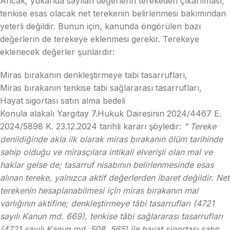
Ancak, yukarıda sayılan değerlerin terekeden çıkarılması,
tenkise esas olacak net terekenin belirlenmesi bakımından
yeterli değildir. Bunun için, kanunda öngörülen bazı
değerlerin de terekeye eklenmesi gerekir. Terekeye
eklenecek değerler şunlardır:
Miras bırakanın denkleştirmeye tabi tasarrufları,
Miras bırakanın tenkise tabi sağlararası tasarrufları,
Hayat sigortası satın alma bedeli
Konula alakalı Yargıtay 7.Hukuk Dairesinin 2024/4467 E.
2024/5898 K. 23.12.2024 tarihli kararı şöyledir:
” Tereke
denildiğinde akla ilk olarak miras bırakanın ölüm tarihinde
sahip olduğu ve mirasçılara intikali elverişli olan mal ve
haklar gelse de; tasarruf nisabının belirlenmesinde esas
alınan tereke, yalnızca aktif değerlerden ibaret değildir. Net
terekenin hesaplanabilmesi için miras bırakanın mal
varlığının aktifine; denkleştirmeye tâbi tasarrufları (4721
sayılı Kanun md. 669), tenkise tâbi sağlararası tasarrufları
(4721 sayılı Kanun md. 508, 565) ile hayat sigortası satın