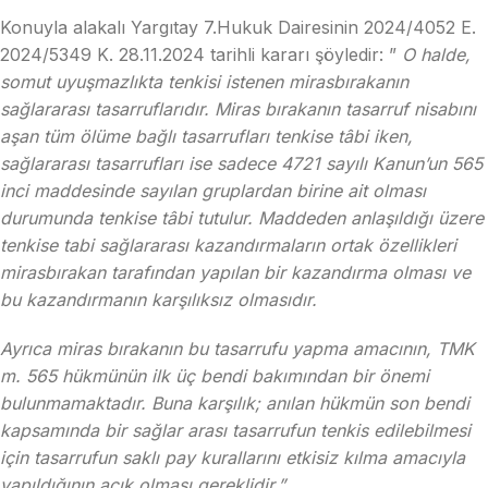
Konuyla alakalı Yargıtay 7.Hukuk Dairesinin 2024/4052 E.
2024/5349 K. 28.11.2024 tarihli kararı şöyledir: ”
O halde,
somut uyuşmazlıkta tenkisi istenen mirasbırakanın
sağlararası tasarruflarıdır. Miras bırakanın tasarruf nisabını
aşan tüm ölüme bağlı tasarrufları tenkise tâbi iken,
sağlararası tasarrufları ise sadece 4721 sayılı Kanun’un 565
inci maddesinde sayılan gruplardan birine ait olması
durumunda tenkise tâbi tutulur. Maddeden anlaşıldığı üzere
tenkise tabi sağlararası kazandırmaların ortak özellikleri
mirasbırakan tarafından yapılan bir kazandırma olması ve
bu kazandırmanın karşılıksız olmasıdır.
Ayrıca miras bırakanın bu tasarrufu yapma amacının, TMK
m. 565 hükmünün ilk üç bendi bakımından bir önemi
bulunmamaktadır. Buna karşılık; anılan hükmün son bendi
kapsamında bir sağlar arası tasarrufun tenkis edilebilmesi
için tasarrufun saklı pay kurallarını etkisiz kılma amacıyla
yapıldığının açık olması gereklidir.”