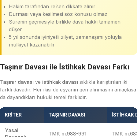
Hakim tarafından re’sen dikkate alınır
Durması veya kesilmesi söz konusu olmaz
Sürenin geçmesiyle birlikte dava hakkı tamamen
düşer
5 yıl sonunda iyiniyetli zilyet, zamanaşımı yoluyla
mülkiyet kazanabilir
Taşınır Davası ile İstihkak Davası Farkı
Taşınır davası
ve
istihkak davası
sıklıkla karıştırılan iki
farklı davadır. Her ikisi de eşyanın geri alınmasını amaçlasa
da dayandıkları hukuki temel farklıdır.
KRITER
TAŞINIR DAVASI
İSTIHKAK 
Yasal
TMK m.988-991
TMK m.68