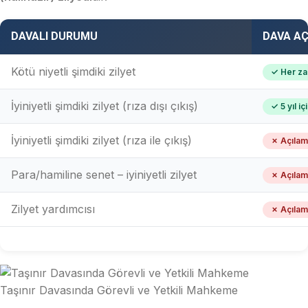
DAVALI DURUMU
DAVA AÇ
Kötü niyetli şimdiki zilyet
✓ Her zam
İyiniyetli şimdiki zilyet (rıza dışı çıkış)
✓ 5 yıl iç
İyiniyetli şimdiki zilyet (rıza ile çıkış)
✗ Açıla
Para/hamiline senet – iyiniyetli zilyet
✗ Açıla
Zilyet yardımcısı
✗ Açıla
Taşınır Davasında Görevli ve Yetkili Mahkeme