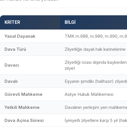
KRITER
BILGI
Yasal Dayanak
TMK m.988, m.989, m.990, m.9
Dava Türü
Zilyetliğe dayalı hak karinelerin
Zilyetliği rızası dışında kaybeden 
Davacı
zilyet
Davalı
Eşyanın şimdiki (halihazır) zilyedi
Görevli Mahkeme
Asliye Hukuk Mahkemesi
Yetkili Mahkeme
Davalının yerleşim yeri mahkeme
Dava Açma Süresi
İyiniyetli zilyetlere karşı 5 yıl (