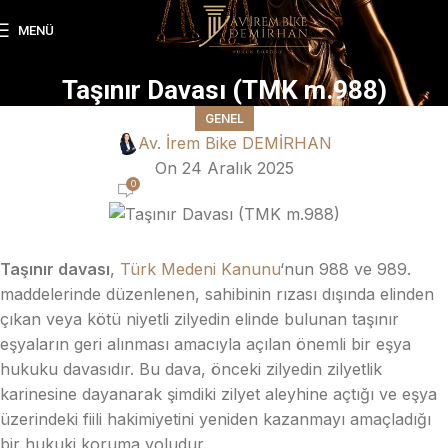
MENÜ
Taşınır Davası (TMK m.988)
GENEL
Av. İrem Bike DEMİRHAN
On 24 Aralık 2025
0
Taşınır davası
,
Türk Medeni Kanunu
‘nun 988 ve 989.
maddelerinde düzenlenen, sahibinin rızası dışında elinden
çıkan veya kötü niyetli zilyedin elinde bulunan taşınır
eşyaların geri alınması amacıyla açılan önemli bir eşya
hukuku davasıdır. Bu dava, önceki zilyedin zilyetlik
karinesine dayanarak şimdiki zilyet aleyhine açtığı ve eşya
üzerindeki fiili hakimiyetini yeniden kazanmayı amaçladığı
bir hukuki koruma yoludur.