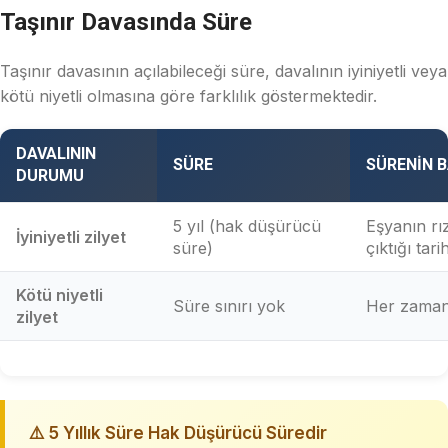
Taşınır Davasında Süre
Taşınır davasının açılabileceği süre, davalının iyiniyetli veya
kötü niyetli olmasına göre farklılık göstermektedir.
DAVALININ
SÜRE
SÜRENIN B
DURUMU
5 yıl (hak düşürücü
Eşyanın rız
İyiniyetli zilyet
süre)
çıktığı tari
Kötü niyetli
Süre sınırı yok
Her zaman 
zilyet
⚠️ 5 Yıllık Süre Hak Düşürücü Süredir