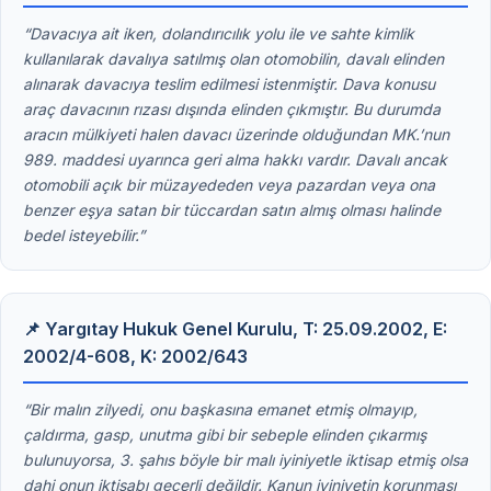
“Davacıya ait iken, dolandırıcılık yolu ile ve sahte kimlik
kullanılarak davalıya satılmış olan otomobilin, davalı elinden
alınarak davacıya teslim edilmesi istenmiştir. Dava konusu
araç davacının rızası dışında elinden çıkmıştır. Bu durumda
aracın mülkiyeti halen davacı üzerinde olduğundan MK.’nun
989. maddesi uyarınca geri alma hakkı vardır. Davalı ancak
otomobili açık bir müzayededen veya pazardan veya ona
benzer eşya satan bir tüccardan satın almış olması halinde
bedel isteyebilir.”
📌 Yargıtay Hukuk Genel Kurulu, T: 25.09.2002, E:
2002/4-608, K: 2002/643
“Bir malın zilyedi, onu başkasına emanet etmiş olmayıp,
çaldırma, gasp, unutma gibi bir sebeple elinden çıkarmış
bulunuyorsa, 3. şahıs böyle bir malı iyiniyetle iktisap etmiş olsa
dahi onun iktisabı geçerli değildir. Kanun iyiniyetin korunması