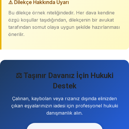
⚠️ Dilekçe Hakkında Uyarı
Bu dilekçe örnek niteliğindedir. Her dava kendine
özgü koşullar taşıdığından, dilekçenin bir avukat
tarafından somut olaya uygun şekilde hazırlanması
önerilir.
⚖️ Taşınır Davanız İçin Hukuki
Destek
Çalınan, kaybolan veya rızanız dışında elinizden
çıkan eşyalarınızın iadesi için profesyonel hukuki
danışmanlık alın.