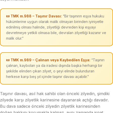
📜 TMK m.988 – Taşınır Davası:
“Bir taşınırın eşya hukuku
hükümlerine uygun olarak malik olmayan birinden iyiniyetle
edinilmiş olması halinde, zilyetliği devreden kişi eşyayı
devretmeye yetkili olmasa bile, devralan zilyetliği kazanır ve
malik olur.”
📜 TMK m.989 – Çalınan veya Kaybedilen Eşya:
“Taşınırı
çalınan, kaybolan ya da iradesi dışında başka herhangi bir
şekilde elinden çıkan zilyet, o şeyi elinde bulunduran
herkese karşı beş yıl içinde taşınır davası açabilir.”
Taşınır davası, asıl hak sahibi olan önceki zilyedin, şimdiki
zilyede karşı zilyetlik karinesine dayanarak açtığı davadır.
Bu dava sadece önceki zilyedin zilyetlik karinesinden
doğan hakkını korumakla kalmaz, aynı zamanda ispat