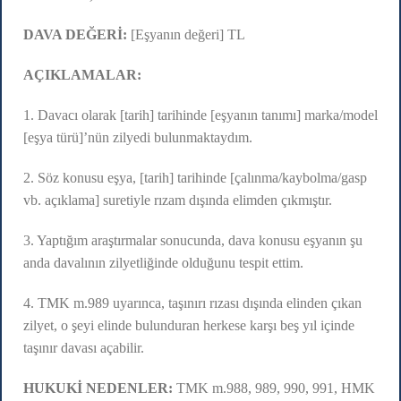
DAVA DEĞERİ:
[Eşyanın değeri] TL
AÇIKLAMALAR:
1. Davacı olarak [tarih] tarihinde [eşyanın tanımı] marka/model
[eşya türü]’nün zilyedi bulunmaktaydım.
2. Söz konusu eşya, [tarih] tarihinde [çalınma/kaybolma/gasp
vb. açıklama] suretiyle rızam dışında elimden çıkmıştır.
3. Yaptığım araştırmalar sonucunda, dava konusu eşyanın şu
anda davalının zilyetliğinde olduğunu tespit ettim.
4. TMK m.989 uyarınca, taşınırı rızası dışında elinden çıkan
zilyet, o şeyi elinde bulunduran herkese karşı beş yıl içinde
taşınır davası açabilir.
HUKUKİ NEDENLER:
TMK m.988, 989, 990, 991, HMK