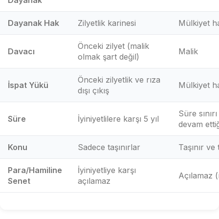
Dayanak
Dayanak Hak
Zilyetlik karinesi
Mülkiyet h
Önceki zilyet (malik
Davacı
Malik
olmak şart değil)
Önceki zilyetlik ve rıza
İspat Yükü
Mülkiyet h
dışı çıkış
Süre sınırı
Süre
İyiniyetlilere karşı 5 yıl
devam etti
Konu
Sadece taşınırlar
Taşınır ve
Para/Hamiline
İyiniyetliye karşı
Açılamaz (
Senet
açılamaz